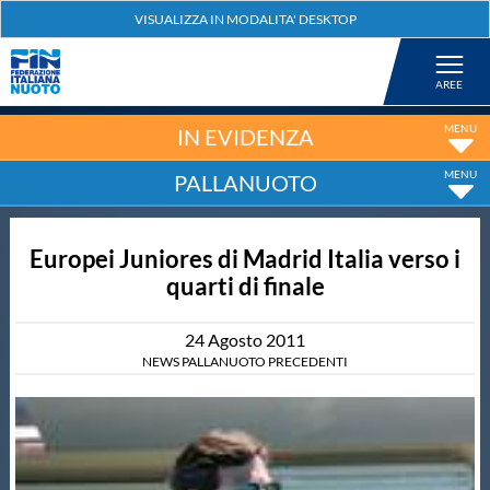
Federazione
Nuoto
IN EVIDENZA
PALLANUOTO
Pallanuoto
Europei Juniores di Madrid Italia verso i
Tuffi
quarti di finale
Artistico
24
Agosto
2011
NEWS PALLANUOTO PRECEDENTI
Fondo
Salvamento