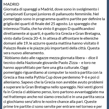
MADRID
Protezione Civile
Giornata di spareggi a Madrid, dove sono in svolgimento i
Campionati Europei juniores di pallanuoto femminile. Nel
pomeriggio sono in programma quattro partite per definire la
Qualità
griglia dei quarti di finale del 25 agosto. Lo spareggio che
interessa l’Italia, che ha vinto il gruppo D qualificandosi
direttamente ai quarti, è quello tra Grecia e Gran Bretagna,
Sostenibilità
vinto dalla Grecia 20-4. In attesa di affrontare le elleniche
domani alle 19, le azzurre questa mattina hanno visitato il
Palazzo Reale e le piazze più importanti della città. Questa
Privacy
sera nuovo allenamento.
“Abbiamo dato alle ragazze mezza giornata libera – dice il
tecnico della Nazionale giovanile Paolo Zizza – e loro ne
Cookie Policy
hanno approfittato per fare una gita culturale. Oggi
pomeriggio riguardiamo al computer la nostra partita con la
Grecia a Itea nella Pythia Cup dove perdemmo 9-6 e poi ci
Archivio News
alleniamo. Sapevo che la Grecia non avrebbe avuto problemi
a superare la Gran Bretagna nello spareggio. Noi venti giorni
fa in Grecia ci abbiamo perso, loro partono avvantaggiate ma
Flash News
nel frattempo anche noi siamo cresciuti e in una partita secca
ci giochiamo senz'altro le nostre chance alla pari. Queste
prime tre partite ci sono servite per entrare nel torneo e per