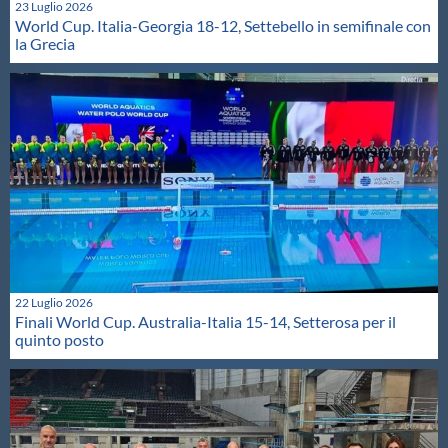
23 Luglio 2026
World Cup. Italia-Georgia 18-12, Settebello in semifinale con
la Grecia
22 Luglio 2026
Finali World Cup. Australia-Italia 15-14, Setterosa per il
quinto posto