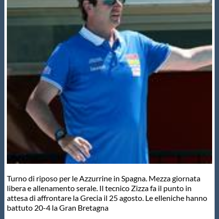
Master
Formazione
GUG
Scuole Nuoto
Propaganda
Centri Federali
Turno di riposo per le Azzurrine in Spagna. Mezza giornata
libera e allenamento serale. Il tecnico Zizza fa il punto in
attesa di affrontare la Grecia il 25 agosto. Le elleniche hanno
Area Legislativa
battuto 20-4 la Gran Bretagna