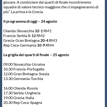
Galleria fotografica
giocare. A cominciare dai quarti di finale incontreremo
squadre di valore tecnico maggiore che ci impegneranno di
più”. La prima è la Grecia.
Videogallery
Il programma di oggi – 24 agosto
Intranet
Olanda-Slovacchia
32-1
RM1
Francia-Serbia
5-12
RM2
Grecia-Gran Bretagna
20-4
RM3
Webmail
Rep Ceca-Germania
10-9
RM4
La griglia dei quarti di finale – 25 agosto
Contatti
09.00 Slovacchia-Ucraina
10.30 Francia-Portogallo
Mappa del sito
12.00 Gran Bretagna-Svezia
13.30 Germania-Turchia
16.00 Olanda-Russia
17.30 Serbia-Ungheria
19.00 Grecia-Italia
20.30 Rep Ceca-Spagna