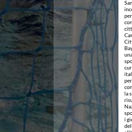
Sam
Azzurri
inc
News
per
Flash News
con
Fondo
cit
Eventi
Car
Grand Prix
Cit
Norme e documenti
Bay
Risultati e Classifiche
una
Primati
spo
Azzurri
cur
News
ita
Flash News
per
Salvamento
con
Eventi
la 
Norme e documenti
ris
Risultati e Classifiche
Naz
Albi d'oro - Primati
spo
News
i g
Flash News
del
Master