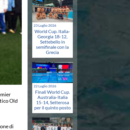
23 Luglio 2026
World Cup. Italia-
Georgia 18-12,
Settebello in
semifinale con la
Grecia
22 Luglio 2026
Finali World Cup.
emier
Australia-Italia
tico Old
15-14, Setterosa
per il quinto posto
ione di