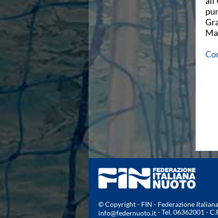
all
Campionati Italiani
pun
Circuito Supermaster
Gra
Calendario Nazionale Fondo
Ma
Norme e documenti
Risultati e Classifiche
Con
Primati
Graduatorie
Analisi e Approfondimenti
News
Flash News
Formazione
SIT
Sezione Salvamento
GUG
Composizione
Norme e documenti
Formazione
Sedi Regionali e Provinciali
Designazioni Arbitrali
© Copyright - FIN - Federazione Italia
Scuole Nuoto
- Tel. 06362001 - C
info@federnuoto.it