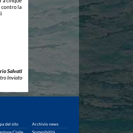
r a cinque
a contro la
i
rio Salvati
tro Inviato
a del sito
Archivio news
ezione Civile
Sostenibilità