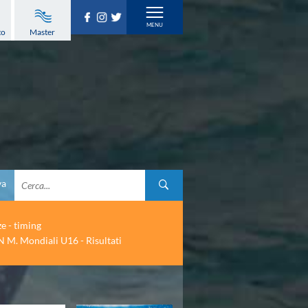
to
Master
va
ze - timing
 M. Mondiali U16 - Risultati