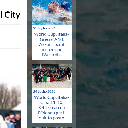
l City
25 Luglio 2026
World Cup. Italia-
Grecia 9-10,
Azzurri per il
bronzo con
l'Australia
24 Luglio 2026
World Cup. Italia-
Cina 11-10,
Setterosa con
l'Olanda per il
quinto posto