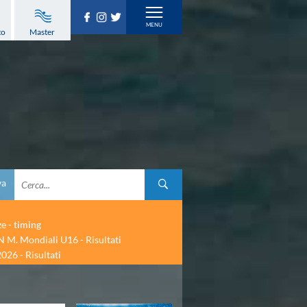
to
Master
va
ze - timing
 M. Mondiali U16 - Risultati
026 - Risultati