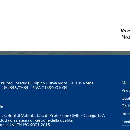
Vale
Nos
Mapp
na Nuoto - Stadio Olimpico Curva Nord - 00135 Roma
.F. 05284670584 - P.IVA 01384031009
Prot
Qual
Gall
le
Intr
nizzazioni di Volontariato di Protezione Civile - Categoria A
otta un sistema di gestione della qualità
Feed
onale UNI EN ISO 9001:2015.