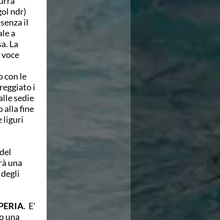
urra
ol ndr)
 senza il
le a
a. La
a voce
o con le
reggiato i
alle sedie
 alla fine
 liguri
 del
rà una
 degli
PERIA
. E'
to una