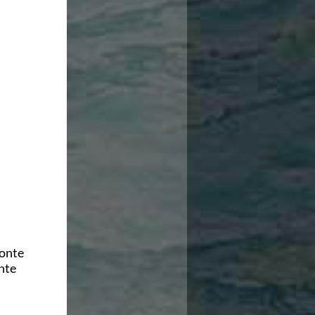
zonte
nte