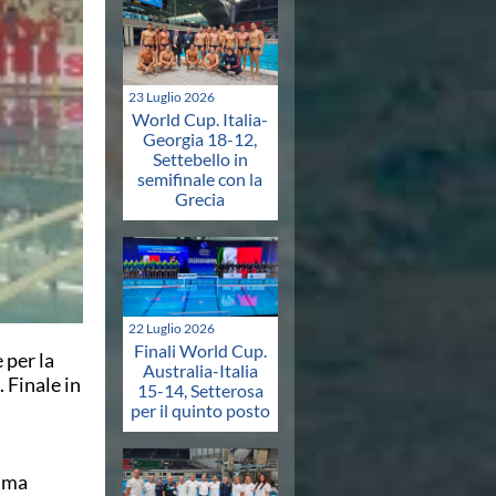
23 Luglio 2026
World Cup. Italia-
Georgia 18-12,
Settebello in
semifinale con la
Grecia
22 Luglio 2026
Finali World Cup.
 per la
Australia-Italia
 Finale in
15-14, Setterosa
per il quinto posto
rima