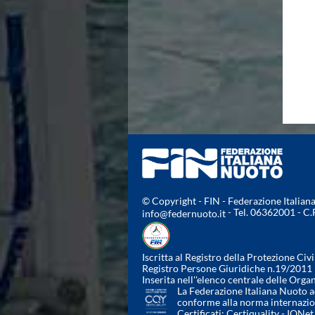
© Copyright - FIN - Federazione Italia
- Tel. 06362001 - C
info@federnuoto.it
Iscritta al Registro della Protezione Civi
Registro Persone Giuridiche n.19/2011
Inserita nell''elenco centrale delle Orga
La Federazione Italiana Nuoto ad
conforme alla norma internazi
Certificati:
Certiquality
-
IQNet