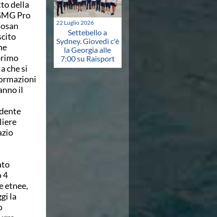
to della
 GMG Pro
22 Luglio 2026
nosan
Settebello a
scito
Sydney. Giovedì c'è
he
la Georgia alle
 primo
7:00 su Raisport
a che si
formazioni
anno il
idente
liere
azio
ato
o 4
e etnee,
gi la
o