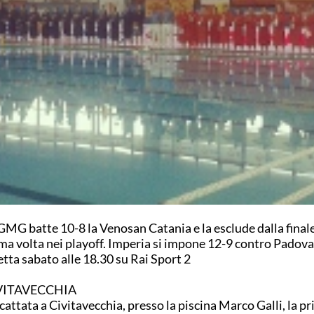
GMG batte 10-8 la Venosan Catania e la esclude dalla finale
ma volta nei playoff. Imperia si impone 12-9 contro Padova.
etta sabato alle 18.30 su Rai Sport 2
VITAVECCHIA
scattata a Civitavecchia, presso la piscina Marco Galli, la p