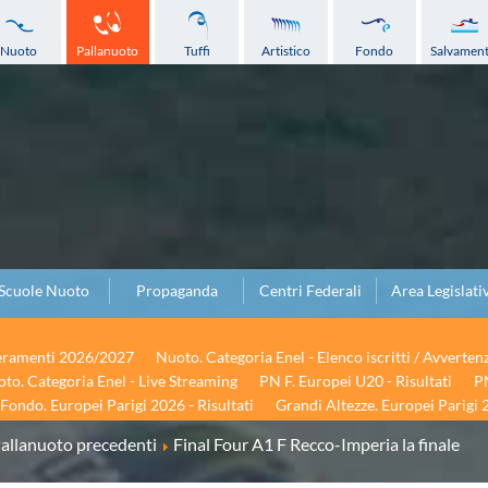
Nuoto
Pallanuoto
Tuffi
Artistico
Fondo
Salvamen
Scuole Nuoto
Propaganda
Centri Federali
Area Legislati
seramenti 2026/2027
Nuoto. Categoria Enel - Elenco iscritti / Avverten
to. Categoria Enel - Live Streaming
PN F. Europei U20 - Risultati
PN
Fondo. Europei Parigi 2026 - Risultati
Grandi Altezze. Europei Parigi 2
allanuoto precedenti
Final Four A1 F Recco-Imperia la finale