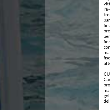
Ricerca Scuole Nuoto
vit
Manuale SNF
l'8
Diventa SNF
tro
Propaganda
par
Norme e documenti
fin
Risultati
bre
Eventi
per
Centri Federali
fin
C. F. Complesso natatorio Foro Italico
con
C. F. Polo Acquatico Frecciarossa Ostia
mat
C. F. Unipol BluStadium Pietralata
fis
C. F. Polo Acquatico Enel - Valco San Paolo
att
C. F. Acerra "Carlo Pedersoli"
C. F. Crotone
CU
C. F. Livorno
Car
C. F. Milano
pro
C. F. Napoli "Felice Scandone"
mag
C.F. Palazzo del Nuoto Torino
gol
C. F. Trieste "Bruno Bianchi"
del
C. F. Verona "Alberto Castagnetti"
C. F. Viterbo