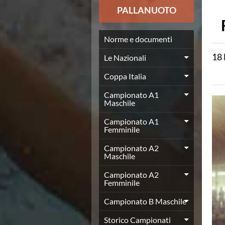
News
PALLANUOTO
Flash News
Europei a modo Mei
Nuoto
Norme e documenti
Eventi attività agonistica
18
Le Nazionali
Calendario nazionale
Norme e documenti
Coppa Italia
Risultati e Classifiche
Graduatorie
Campionato A1
Maschile
Graduatorie Stagione 2025-2026
Azzurri
Campionato A1
Records
Femminile
News
Campionato A2
Flash News
Maschile
Pallanuoto
Norme e documenti
Campionato A2
Le Nazionali
Femminile
Coppa Italia
Campionato B Maschile
Campionato A1 Maschile
Campionato A1 Femminile
Storico Campionati