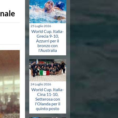
inale
25 Luglio 2026
World Cup. Italia-
Grecia 9-10,
Azzurri per il
bronzo con
l'Australia
24 Luglio 2026
World Cup. Italia-
Cina 11-10,
Setterosa con
l'Olanda per il
quinto posto