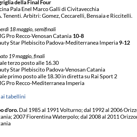
griglia della Final Four
cina Pala Enel Marco Galli di Civitavecchia
. Tenenti. Arbitri: Gomez, Ceccarelli, Bensaia e Riccitelli.
erdì 18 maggio, semifinali
G Pro Recco-Venosan Catania
10-8
uty Star Plebiscito Padova-Mediterranea Imperia
9-12
ato 19 maggio, finali
ale terzo posto alle 16.30
uty Star Plebiscito Padova-Venosan Catania
ale primo posto alle 18.30 in diretta su Rai Sport 2
G Pro Recco-Mediterranea Imperia
 ai tabellini
o d'oro.
Dal 1985 al 1991 Volturno; dal 1992 al 2006 Oriz
ania; 2007 Fiorentina Waterpolo; dal 2008 al 2011 Orizzo
ania