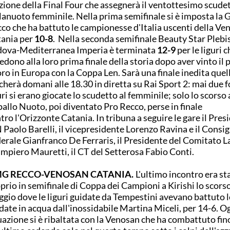
zione della Final Four che assegnerà il ventottesimo scudet
lanuoto femminile. Nella prima semifinale si è imposta la
co che ha battuto le campionesse d'Italia uscenti della Ve
ania per
10-8
. Nella seconda semifinale Beauty Star Plebi
ova-Mediterranea Imperia è terminata
12-9
per le liguri c
edono alla loro prima finale della storia dopo aver vinto il
oro in Europa con la Coppa Len. Sarà una finale inedita quell
cherà domani alle 18.30 in diretta su Rai Sport 2: mai due 
uri si erano giocate lo scudetto al femminile; solo lo scorso 
allo Nuoto, poi diventato Pro Recco, perse in finale
tro l'Orizzonte Catania. In tribuna a seguire le gare il Pres
 Paolo Barelli, il vicepresidente Lorenzo Ravina e il Consig
erale Gianfranco De Ferraris, il Presidente del Comitato L
mpiero Mauretti, il CT del Setterosa Fabio Conti.
G RECCO-VENOSAN CATANIA.
L'ultimo incontro era st
prio in semifinale di Coppa dei Campioni a Kirishi lo scors
gio dove le liguri guidate da Tempestini avevano battuto l
date in acqua dall'inossidabile Martina Miceli, per 14-6. Og
uazione si è ribaltata con la Venosan che ha combattuto fin