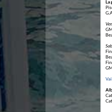
La 
Area Legislativa
Pis
Protezione Civile
G.A
Qualità
Sostenibilità
Ven
Privacy
GM
Cookie Policy
Bea
Archivio News
Flash News
Sab
Galleria fotografica
Fin
Videogallery
Bea
Intranet
Fin
Webmail
GM
Contatti
Mappa del sito
Vai
Alb
Cat
Cat