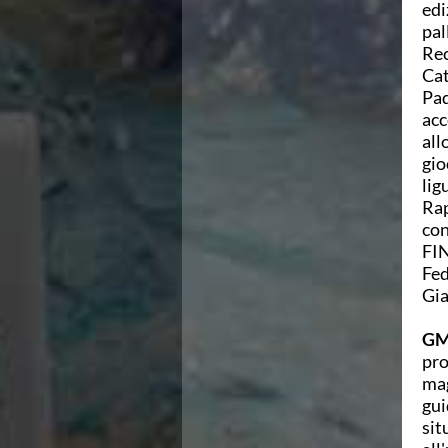
edi
Azzurri
pal
News
Rec
Flash News
Cat
Fondo
Pad
Eventi
acc
Grand Prix
all
Norme e documenti
gio
Risultati e Classifiche
lig
Primati
Rap
Azzurri
con
News
FIN
Flash News
Fed
Salvamento
Gia
Eventi
Norme e documenti
GM
Risultati e Classifiche
pro
Albi d'oro - Primati
mag
News
gui
Flash News
sit
Master