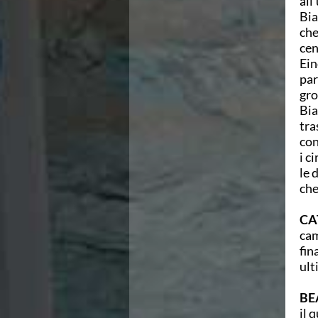
all
Campionati Italiani
Bia
Circuito Supermaster
che
Calendario Nazionale Fondo
cen
Norme e documenti
Ein
Risultati e Classifiche
par
Primati
gro
Graduatorie
Bia
Analisi e Approfondimenti
tra
News
con
Flash News
i c
Formazione
le 
SIT
che
Sezione Salvamento
GUG
CA
Composizione
cam
Norme e documenti
fin
Formazione
ult
Sedi Regionali e Provinciali
Designazioni Arbitrali
BE
Scuole Nuoto
il 