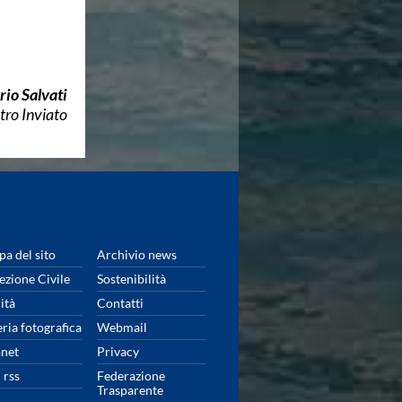
rio Salvati
tro Inviato
a del sito
Archivio news
ezione Civile
Sostenibilità
ità
Contatti
eria fotografica
Webmail
anet
Privacy
 rss
Federazione
Trasparente