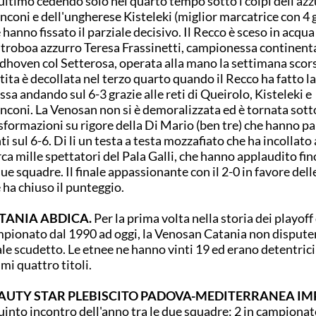
'ultimo cedendo solo nel quarto tempo sotto i colpi dell'azz
nconi e dell'ungherese Kisteleki (miglior marcatrice con 4 g
 hanno fissato il parziale decisivo. Il Recco è sceso in acqua
troboa azzurro Teresa Frassinetti, campionessa continenta
dhoven col Setterosa, operata alla mano la settimana scors
tita è decollata nel terzo quarto quando il Recco ha fatto l
ssa andando sul 6-3 grazie alle reti di Queirolo, Kisteleki e
nconi. La Venosan non si è demoralizzata ed è tornata sott
sformazioni su rigore della Di Mario (ben tre) che hanno pa
ti sul 6-6. Di li un testa a testa mozzafiato che ha incollato 
irca mille spettatori del Pala Galli, che hanno applaudito fino
due squadre. Il finale appassionante con il 2-0 in favore delle
 ha chiuso il punteggio.
TANIA ABDICA.
Per la prima volta nella storia dei playoff
pionato dal 1990 ad oggi, la Venosan Catania non dispute
ale scudetto. Le etnee ne hanno vinti 19 ed erano detentrici
imi quattro titoli.
AUTY STAR PLEBISCITO PADOVA-MEDITERRANEA IM
quinto incontro dell'anno tra le due squadre: 2 in campiona