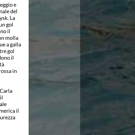
eggio e
inale del
ysk. La
un gol
no il
non molla
ue a galla
tre gol
ono il
tà
rossa in
 Carla
il
ale
merica il
icurezza