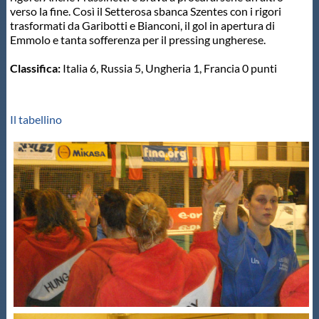
Galleria fotografica
verso la fine. Così il Setterosa sbanca Szentes con i rigori
trasformati da Garibotti e Bianconi, il gol in apertura di
Emmolo e tanta sofferenza per il pressing ungherese.
Videogallery
Classifica:
Italia 6, Russia 5, Ungheria 1, Francia 0 punti
Intranet
Il tabellino
Webmail
Contatti
Mappa del sito