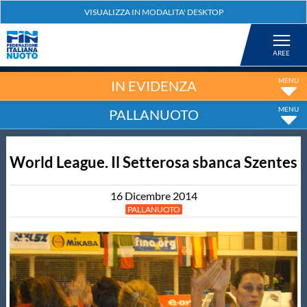
Federazione
Nuoto
IN EVIDENZA
PALLANUOTO
Pallanuoto
World League. Il Setterosa sbanca Szentes
Tuffi
16
Dicembre
2014
Artistico
PALLANUOTO
Fondo
Salvamento