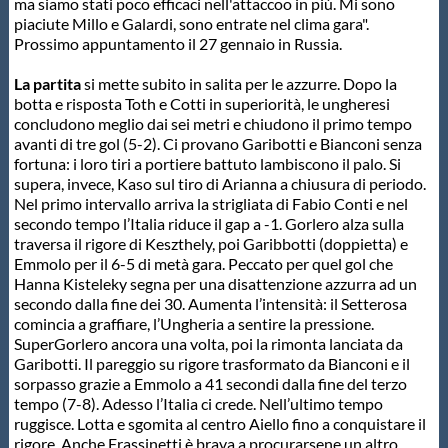
ma siamo stati poco efficaci nell'attaccoo in più. Mi sono
Protezione Civile
piaciute Millo e Galardi, sono entrate nel clima gara".
Prossimo appuntamento il 27 gennaio in Russia.
Qualità
La partita
si mette subito in salita per le azzurre. Dopo la
botta e risposta Toth e Cotti in superiorità, le ungheresi
concludono meglio dai sei metri e chiudono il primo tempo
Sostenibilità
avanti di tre gol (5-2). Ci provano Garibotti e Bianconi senza
fortuna: i loro tiri a portiere battuto lambiscono il palo. Si
supera, invece, Kaso sul tiro di Arianna a chiusura di periodo.
Privacy
Nel primo intervallo arriva la strigliata di Fabio Conti e nel
secondo tempo l’Italia riduce il gap a -1. Gorlero alza sulla
traversa il rigore di Keszthely, poi Garibbotti (doppietta) e
Cookie Policy
Emmolo per il 6-5 di metà gara. Peccato per quel gol che
Hanna Kisteleky segna per una disattenzione azzurra ad un
secondo dalla fine dei 30. Aumenta l’intensità: il Setterosa
comincia a graffiare, l’Ungheria a sentire la pressione.
Archivio News
SuperGorlero ancora una volta, poi la rimonta lanciata da
Garibotti. Il pareggio su rigore trasformato da Bianconi e il
sorpasso grazie a Emmolo a 41 secondi dalla fine del terzo
Flash News
tempo (7-8). Adesso l’Italia ci crede. Nell’ultimo tempo
ruggisce. Lotta e sgomita al centro Aiello fino a conquistare il
rigore. Anche Frassinetti è brava a procurarsene un altro