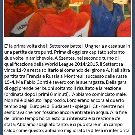
Master
Formazione
E' la prima volta che il Setterosa batte l'Ungheria a casa sua in
GUG
una partita da tre punti. Prima di oggi era capitato soltanto
due volte in amichevole. A Szentes, nel secondo turno di
qualificazione della World League 2014/2015, il Setterosa
Scuole Nuoto
vince
11-9
e resta solitario al comando del girone A. Nell'altra
partita tra Francia e Russia a Montreuil successo delle russe
15-4
. Ma Fabio Conti è severo con le sue ragazze. Della gara
Propaganda
di oggi prende per buoni soltanto il risultato e la reazione
(ordinata dopo i primi 8 minuti). "Abbiamo cominciato male.
Non mi è piaiciuto l'approccio. Loro erano ancora al quarto
Centri Federali
tempo degli Europei di Budapest - spiega il Ct - mentre noi
sembrava che non fossimo ancora entrate in acqua. Alla fine
del primo tempo ho chiesto più intensità e la reazione c'è
Area Legislativa
stata. Abbiamo sbagliato tanto, e ci può stare in un campo
caldo come questo; abbiamo migliorato la difesa in inferiorità