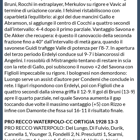
Bruni, Rocchi in extraplayer, Merkulov su rigore e Vavic al
termine di un’azione corale. I felsinei ristabiliscono con
caparbietà l’equilibrio: ai gol dei due mancini Gallo e
Abramson, si aggiunge il centro di Cocchi a quattro secondi
dall’intervallo: 4-4 dopo il primo parziale. Vantaggio Savona e
De Akker che recupera: è questo il canovaccio della seconda
frazione fino a 40" dall’intervallo di metà gara, quando il
savonese Guidi trafigge Valle di potenza per l’8-7. In apertura
del terzo periodo Erdelyi conduce sul 9-7 i biancorossi di
Angelini. I rossoblù di Mistrangelo tentano di restare in scia
con la rete di Gallo, poi subiscono il nuovo +2 del Savona con
Figlioli impeccabile su rigore. I bolognesi non demordono:
Luongo serve un assist d’autore per Condemi che conclude in
rete. I liguri rispondono con Erdelyi, poi con Figlioli che a
quattro secondi dalla sirena griffa il 12-9. Il gol di Bruni (13-9)
apre il quarto parziale, nel quale Savona aumenta il gap
toccando due volte il massimo vantaggio (+5) con Rizzo e
infine con Damonte che fissa sul 16-11 il risultato finale.
PRO RECCO WATERPOLO-CC ORTIGIA 1928 13-3
PRO RECCO WATERPOLO: Del Lungo, Di Fulvio, Durik,
Cannella 1, Younger 3, Fondelli 2, N. Presciutti 1, Scarmi,