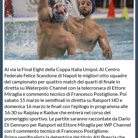
Master
Formazione
GUG
Scuole Nuoto
Al via la Final Eight della Coppa Italia Unipol. Al Centro
Federale Felice Scandone di Napoli le migliori otto squadre
del campionato per quattro match dei quarti di finale in
Propaganda
diretta su Waterpolo Channel con la telecronaca di Ettore
Miraglia e commento tecnico di Francesco Postiglione. Poi
sabato 15 marzo le semifinali in diretta su Raisport HD e
Centri Federali
domenica 16 marzo le finali con l'epilogo in programma alle
16:30 su Raiplay e Raidue che entrerà nel corso del
pomeriggio sportivo. Le partite saranno raccontate da Dario
Di Gennaro per Raisport ed Ettore Miraglia per WP Channel
Area Legislativa
con il commento tecnico di Francesco Postiglione.
Prima semifinalista la detentrice del titolo AN Brescia che