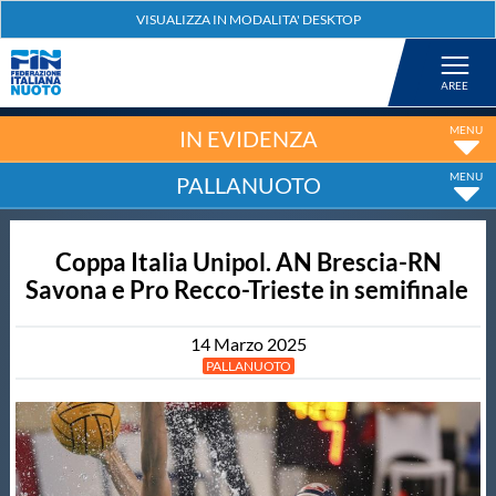
Federazione
Nuoto
IN EVIDENZA
PALLANUOTO
Pallanuoto
Coppa Italia Unipol. AN Brescia-RN
Tuffi
Savona e Pro Recco-Trieste in semifinale
Artistico
14
Marzo
2025
PALLANUOTO
Fondo
Salvamento