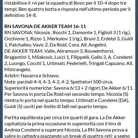
ristabilisce il +6 per la squadra di Bovo per il 10-4 dopo tre
tempi. Ben quattro botta e risposta nell’ultimo periodo per il
definitivo 14-8.
RN SAVONA-DE AKKER TEAM 16-11
RN SAVONA: Nicosia , Rocchi 1, Damonte 1, Figlioli 3 (1 rig.),
Occhione 1, Rizzo 1, Merkulov 1 (rig.), Bruni 2, Erdelyi 3, Guidi
1, Patchaliev, Vavic 2, Da Rold, Cora. All. Angelini.
DE AKKER TEAM: Valle, Abramson 3, Rouwenhorst,
Bragantini 1, Milakovic, Lucci 1, Filippelli, Gallo 3, A. Condemi
2, Luongo, Cocchi 1, Urbinati, Pederielli, Tringali Capuano. All.
Mistrangelo.
Arbitri: Navarra e Schiavo.
Note: parziali 4-4, 4-3, 4-2, 4-2. Spettatori 500 circa.
Superiorità numeriche: Savona 6/13 + 2 rigori, De Akker 6/11.
Per Savona in porta Da Rold nel secondo tempo. Nicosia (S)
rientra in porta nel quarto tempo. Urbinati e Condemi (DA),
Guidi (S) usciti per limite di falli nel quarto tempo.
Partita equilibrata per circa tre quarti di gara. La De Akker
capitalizza la prima occasione in superiorità con il tiro di
Andrea Condemi a superare Nicosia. La RN Savona prova a
salire in cattedra piazzando un break di quattro reti: a segno