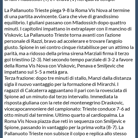
La Pallanuoto Trieste piega 9-8 la Roma Vis Nova al termine
di una partita avvincente. Gara che vive di grandissimo
equilibrio. I giuliani passano con Mladossich dopo quattro
minuti. I capitolini impattano in extraplayer con il mancino di
Viskovic. La Pallanuoto Trieste torna avanti con l’azione
personale di Razzi, bravo ad accelerare e trovare l’angolo
giusto. Spione in sei contro cinque ristabilisce per un attimo la
parità, ma a ridosso della prima sirena Marziali firma il terzo
gol triestino (2-3). Nel secondo tempo parziale di 3-2 a favore
della Roma Vis Nova con Viskovic, Penava e Smiljevic che
impattano sul 5-5 a metà gara.
Terza frazione: dopo tre minuti di stallo, Manzi dalla distanza
sigla il nuovo vantaggio per la formazione di Mirarchi. I
ragazzi di Calcaterra agguantano il pari con la rovesciata di
Spione ad un minuto dal terzo intervallo. Immediata la
risposta giuliana con la rete del montenegrino Draskovic,
vicecapocannoniere del campionato: Trieste conduce 7-6 ad
otto minuti dal termine. Ultimo quarto al cardiopalma. La
Roma Vis Nova piazza due reti in sequenza con Smiljevic e
Spione, passando in vantaggio per la prima volta (8-7). La
Pallanuoto Trieste non subisce il colpo e replica allo stesso