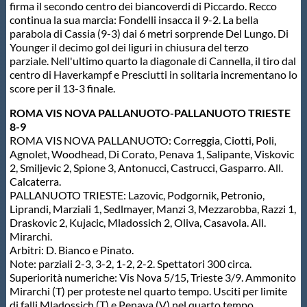
firma il secondo centro dei biancoverdi di Piccardo. Recco
continua la sua marcia: Fondelli insacca il 9-2. La bella
parabola di Cassia (9-3) dai 6 metri sorprende Del Lungo. Di
Younger il decimo gol dei liguri in chiusura del terzo
parziale. Nell'ultimo quarto la diagonale di Cannella, il tiro dal
centro di Haverkampf e Presciutti in solitaria incrementano lo
score per il 13-3 finale.
ROMA VIS NOVA PALLANUOTO-PALLANUOTO TRIESTE
8-9
ROMA VIS NOVA PALLANUOTO: Correggia, Ciotti, Poli,
Agnolet, Woodhead, Di Corato, Penava 1, Salipante, Viskovic
2, Smiljevic 2, Spione 3, Antonucci, Castrucci, Gasparro. All.
Calcaterra.
PALLANUOTO TRIESTE: Lazovic, Podgornik, Petronio,
Liprandi, Marziali 1, Sedlmayer, Manzi 3, Mezzarobba, Razzi 1,
Draskovic 2, Kujacic, Mladossich 2, Oliva, Casavola. All.
Mirarchi.
Arbitri: D. Bianco e Pinato.
Note: parziali 2-3, 3-2, 1-2, 2-2. Spettatori 300 circa.
Superiorità numeriche: Vis Nova 5/15, Trieste 3/9. Ammonito
Mirarchi (T) per proteste nel quarto tempo. Usciti per limite
di falli Mladossich (T) e Penava (V) nel quarto tempo.