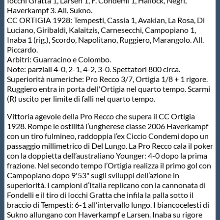
Iocchi Gratta 1, Larsen 1, F. Condemi 1, Hallock, Negri,
Haverkampf 3. All. Sukno.
CC ORTIGIA 1928: Tempesti, Cassia 1, Avakian, La Rosa, Di
Luciano, Giribaldi, Kalaitzis, Carnesecchi, Campopiano 1,
Inaba 1 (rig.), Scordo, Napolitano, Ruggiero, Marangolo. All.
Piccardo.
Arbitri: Guarracino e Colombo.
Note: parziali 4-0, 2-1, 4-2, 3-0. Spettatori 800 circa.
Superiorità numeriche: Pro Recco 3/7, Ortigia 1/8 + 1 rigore.
Ruggiero entra in porta dell'Ortigia nel quarto tempo. Scarmi
(R) uscito per limite di falli nel quarto tempo.
Vittoria agevole della Pro Recco che supera il CC Ortigia
1928. Rompe le ostilità l’ungherese classe 2006 Haverkampf
con un tiro fulmineo, raddoppia l’ex Ciccio Condemi dopo un
passaggio millimetrico di Del Lungo. La Pro Recco cala il poker
con la doppietta dell’australiano Younger: 4-0 dopo la prima
frazione. Nel secondo tempo l’Ortigia realizza il primo gol con
Campopiano dopo 9'53" sugli sviluppi dell’azione in
superiorità. I campioni d’Italia replicano con la cannonata di
Fondelli e il tiro di Iocchi Gratta che infila la palla sotto il
braccio di Tempesti: 6-1 all’intervallo lungo. I biancocelesti di
Sukno allungano con Haverkampf e Larsen. Inaba su rigore