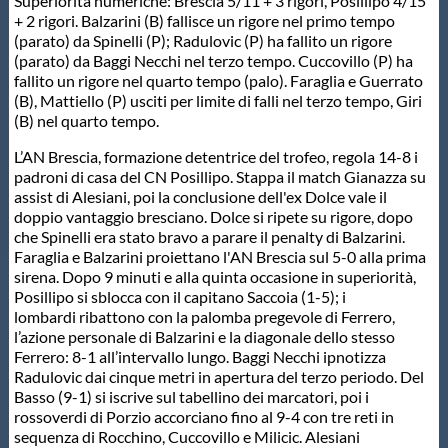
Galleria fotografica
Superiorità numeriche: Brescia 5/11 + 3 rigori, Posillipo 4/15
+ 2 rigori. Balzarini (B) fallisce un rigore nel primo tempo
(parato) da Spinelli (P); Radulovic (P) ha fallito un rigore
Videogallery
(parato) da Baggi Necchi nel terzo tempo. Cuccovillo (P) ha
fallito un rigore nel quarto tempo (palo). Faraglia e Guerrato
(B), Mattiello (P) usciti per limite di falli nel terzo tempo, Giri
Intranet
(B) nel quarto tempo.
L’AN Brescia, formazione detentrice del trofeo, regola 14-8 i
padroni di casa del CN Posillipo. Stappa il match Gianazza su
Webmail
assist di Alesiani, poi la conclusione dell'ex Dolce vale il
doppio vantaggio bresciano. Dolce si ripete su rigore, dopo
che Spinelli era stato bravo a parare il penalty di Balzarini.
Contatti
Faraglia e Balzarini proiettano l'AN Brescia sul 5-0 alla prima
sirena. Dopo 9 minuti e alla quinta occasione in superiorità,
Posillipo si sblocca con il capitano Saccoia (1-5); i
Mappa del sito
lombardi ribattono con la palomba pregevole di Ferrero,
l’azione personale di Balzarini e la diagonale dello stesso
Ferrero: 8-1 all’intervallo lungo. Baggi Necchi ipnotizza
Radulovic dai cinque metri in apertura del terzo periodo. Del
Basso (9-1) si iscrive sul tabellino dei marcatori, poi i
rossoverdi di Porzio accorciano fino al 9-4 con tre reti in
sequenza di Rocchino, Cuccovillo e Milicic. Alesiani