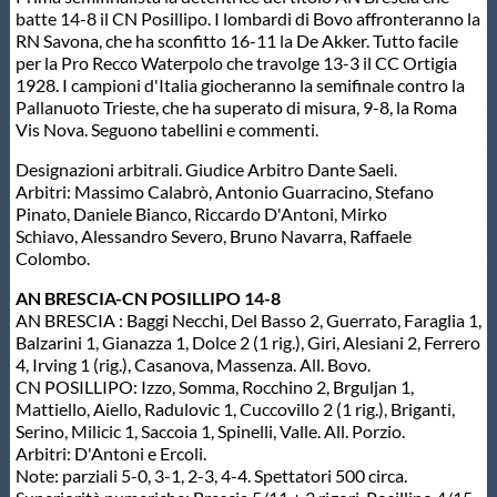
batte 14-8 il CN Posillipo. I lombardi di Bovo affronteranno la
Protezione Civile
RN Savona, che ha sconfitto 16-11 la De Akker. Tutto facile
per la Pro Recco Waterpolo che travolge 13-3 il CC Ortigia
1928. I campioni d'Italia giocheranno la semifinale contro la
Qualità
Pallanuoto Trieste, che ha superato di misura, 9-8, la Roma
Vis Nova. Seguono tabellini e commenti.
Sostenibilità
Designazioni arbitrali. Giudice Arbitro Dante Saeli.
Arbitri: Massimo Calabrò, Antonio Guarracino, Stefano
Pinato, Daniele Bianco, Riccardo D'Antoni, Mirko
Privacy
Schiavo, Alessandro Severo, Bruno Navarra, Raffaele
Colombo.
Cookie Policy
AN BRESCIA-CN POSILLIPO 14-8
AN BRESCIA : Baggi Necchi, Del Basso 2, Guerrato, Faraglia 1,
Balzarini 1, Gianazza 1, Dolce 2 (1 rig.), Giri, Alesiani 2, Ferrero
Archivio News
4, Irving 1 (rig.), Casanova, Massenza. All. Bovo.
CN POSILLIPO: Izzo, Somma, Rocchino 2, Brguljan 1,
Mattiello, Aiello, Radulovic 1, Cuccovillo 2 (1 rig.), Briganti,
Flash News
Serino, Milicic 1, Saccoia 1, Spinelli, Valle. All. Porzio.
Arbitri: D'Antoni e Ercoli.
Note: parziali 5-0, 3-1, 2-3, 4-4. Spettatori 500 circa.