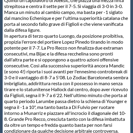
Galleria fotografica
Quindi un capolavoro di Aleksic, che piazza una mezza finta
strepitosa e centra il sette per il 7-5. Si viaggia di 3-0 in 3-0.
Manca un minuto al cambio campo, ma basta per -1 siglato
Videogallery
dal mancino Echenique e per l'ultima superiorità catalana che
porta al secondo fallo grave di Figlioli e che viene vanificata
dalla difesa ligure.
Intranet
In apertura di terzo quarto Luongo, da posizione proibitiva,
propizia l'errore del portiere Lopez Pinedo tirando in modo
potente per il 7-7. La Pro Recco non finalizza due extraman
Webmail
consecutivi, ma Bijac e la difesa recchelina sono pronti
dall'altra parte e si oppongono a quattro azioni offensive
consecutive. Così alla successiva superiorità ancora Mandic
(e sono 4!) riporta i suoi avanti per l'ennesimo controbreak di
Contatti
3-0 e il vantaggio di 8-7 a 5'08. Lo Zodiac Barceloneta sembra
imbrigliato, addirittura resta con il possesso in mano senza
tirare e lo statunitense Hallock dal centro, dopo aver ricevuto
Mappa del sito
da Figlioli, segna il 9-7 a 6'22. Nell'ultimo minuto che porta al
quarto periodo Larumbe passa dietro la schiena di Younger e
segna il -1 a 10", ma tanto basta a Di Fulvio per ruotare
intorno a Munarriz e piazzare all'incrocio il diagonale del 10-
8. Grande Pro Recco, cresciuta tanto con la difesa imbattuta
da oltre un tempo e fredda quanto basta per non farsi
condizionare da qualche decisione arbitrale controversa.