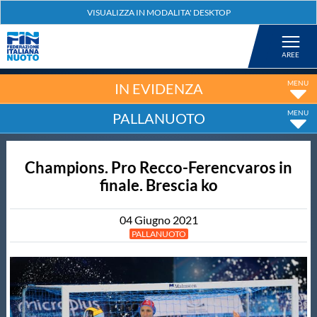
Federazione
Nuoto
IN EVIDENZA
PALLANUOTO
Pallanuoto
Champions. Pro Recco-Ferencvaros in
Tuffi
finale. Brescia ko
Artistico
04
Giugno
2021
PALLANUOTO
Fondo
Salvamento