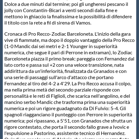
Dolce a due minuti dal termine; poi gli ungheresi pescano il
Protezione Civile
jolly con Constantin-Bicari a venti secondi dalla fine e
mettono in ghiaccio la finalissima e la possibilità di difendere
il titolo con la rete a fil di sirena di Vamos.
Qualità
Cronaca di Pro Recco-Zodiac Barceloneta. L'inizio della gara
vive di fiammate, ma dopo il doppio vantaggio della Pro Recco
Sostenibilità
(1-0 Mandic dai sei metri e 2-1 Younger in superiorità
numerica, che segue il pari di Perrone in extraman), lo Zodiac
Barceloneta piazza il primo break: pareggia con Fernandez dal
Privacy
lato corto e passa sul +2 con una veloce transizione, nata
addirittura da un'inferiorità, finalizzata da Granados e con
una serie di passaggi sull'arco d'attacco che portano
Cookie Policy
Fernandez al tiro del 4-2 a 4'29. La Pro Recco accusa il colpo,
ma nella prima metà del secondo parziale risponde con
personalità e le reti di Figlioli, che scarica nell'angolino, e del
Archivio News
mancino serbo Mandic che trasforma prima una superiorità
numerica e poi un rigore guadagnato da Di Fulvio: 5-4. Gli
spagnoli riagganciano il punteggio con Perrore in superiorità
Flash News
numerica; poi ripassano, a 5'51, con Granados che sfrutta un
rigore contestato, che porta il secondo fallo grave a Ivovic e
l'espulsione a Pastorino, assistente tecnico di Hernandez.