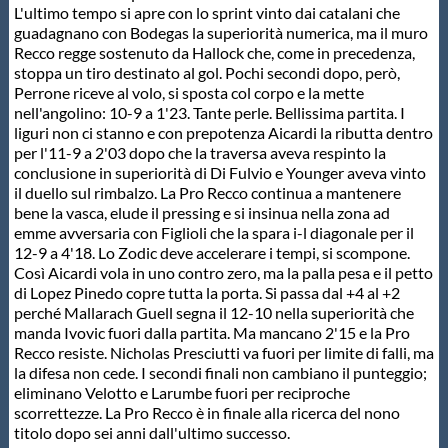
L'ultimo tempo si apre con lo sprint vinto dai catalani che
guadagnano con Bodegas la superiorità numerica, ma il muro
Recco regge sostenuto da Hallock che, come in precedenza,
stoppa un tiro destinato al gol. Pochi secondi dopo, però,
Perrone riceve al volo, si sposta col corpo e la mette
nell'angolino: 10-9 a 1'23. Tante perle. Bellissima partita. I
liguri non ci stanno e con prepotenza Aicardi la ributta dentro
per l'11-9 a 2'03 dopo che la traversa aveva respinto la
conclusione in superiorità di Di Fulvio e Younger aveva vinto
il duello sul rimbalzo. La Pro Recco continua a mantenere
bene la vasca, elude il pressing e si insinua nella zona ad
emme avversaria con Figlioli che la spara i-l diagonale per il
12-9 a 4'18. Lo Zodic deve accelerare i tempi, si scompone.
Così Aicardi vola in uno contro zero, ma la palla pesa e il petto
di Lopez Pinedo copre tutta la porta. Si passa dal +4 al +2
perché Mallarach Guell segna il 12-10 nella superiorità che
manda Ivovic fuori dalla partita. Ma mancano 2'15 e la Pro
Recco resiste. Nicholas Presciutti va fuori per limite di falli, ma
la difesa non cede. I secondi finali non cambiano il punteggio;
eliminano Velotto e Larumbe fuori per reciproche
scorrettezze. La Pro Recco è in finale alla ricerca del nono
titolo dopo sei anni dall'ultimo successo.