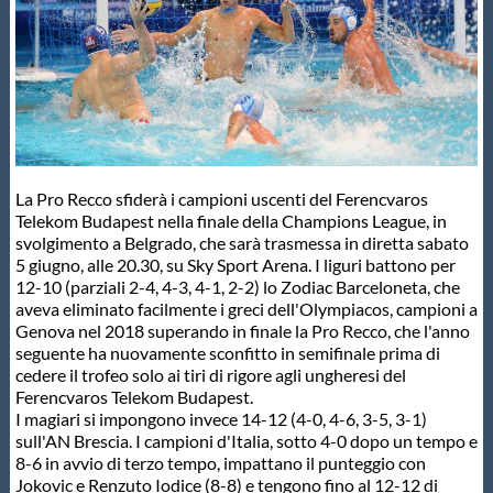
Master
Formazione
GUG
La Pro Recco sfiderà i campioni uscenti del Ferencvaros
Telekom Budapest nella finale della Champions League, in
Scuole Nuoto
svolgimento a Belgrado, che sarà trasmessa in diretta sabato
5 giugno, alle 20.30, su Sky Sport Arena. I liguri battono per
12-10 (parziali 2-4, 4-3, 4-1, 2-2) lo Zodiac Barceloneta, che
aveva eliminato facilmente i greci dell'Olympiacos, campioni a
Propaganda
Genova nel 2018 superando in finale la Pro Recco, che l'anno
seguente ha nuovamente sconfitto in semifinale prima di
cedere il trofeo solo ai tiri di rigore agli ungheresi del
Centri Federali
Ferencvaros Telekom Budapest.
I magiari si impongono invece 14-12 (4-0, 4-6, 3-5, 3-1)
sull'AN Brescia. I campioni d'Italia, sotto 4-0 dopo un tempo e
Area Legislativa
8-6 in avvio di terzo tempo, impattano il punteggio con
Jokovic e Renzuto Iodice (8-8) e tengono fino al 12-12 di