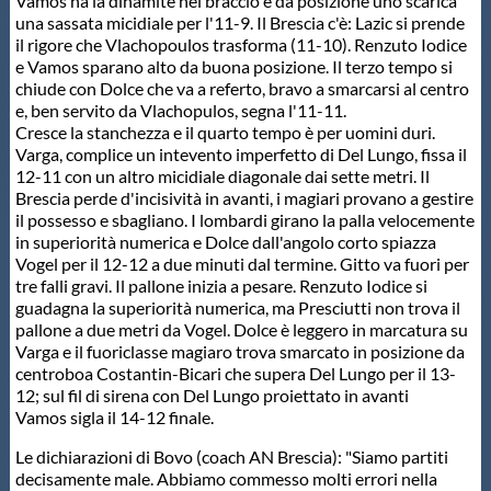
Vamos ha la dinamite nel braccio e da posizione uno scarica
una sassata micidiale per l'11-9. Il Brescia c'è: Lazic si prende
il rigore che Vlachopoulos trasforma (11-10). Renzuto Iodice
e Vamos sparano alto da buona posizione. Il terzo tempo si
chiude con Dolce che va a referto, bravo a smarcarsi al centro
e, ben servito da Vlachopulos, segna l'11-11.
Cresce la stanchezza e il quarto tempo è per uomini duri.
Varga, complice un intevento imperfetto di Del Lungo, fissa il
12-11 con un altro micidiale diagonale dai sette metri. Il
Brescia perde d'incisività in avanti, i magiari provano a gestire
il possesso e sbagliano. I lombardi girano la palla velocemente
in superiorità numerica e Dolce dall'angolo corto spiazza
Vogel per il 12-12 a due minuti dal termine. Gitto va fuori per
tre falli gravi. Il pallone inizia a pesare. Renzuto Iodice si
guadagna la superiorità numerica, ma Presciutti non trova il
pallone a due metri da Vogel. Dolce è leggero in marcatura su
Varga e il fuoriclasse magiaro trova smarcato in posizione da
centroboa Costantin-Bicari che supera Del Lungo per il 13-
12; sul fil di sirena con Del Lungo proiettato in avanti
Vamos sigla il 14-12 finale.
Le dichiarazioni di Bovo (coach AN Brescia): "Siamo partiti
decisamente male. Abbiamo commesso molti errori nella