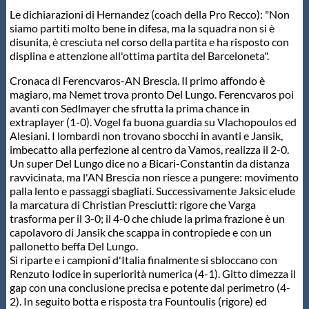
Le dichiarazioni di Hernandez (coach della Pro Recco): "Non
siamo partiti molto bene in difesa, ma la squadra non si è
disunita, è cresciuta nel corso della partita e ha risposto con
displina e attenzione all'ottima partita del Barceloneta".
Cronaca di Ferencvaros-AN Brescia. Il primo affondo è
magiaro, ma Nemet trova pronto Del Lungo. Ferencvaros poi
avanti con Sedlmayer che sfrutta la prima chance in
extraplayer (1-0). Vogel fa buona guardia su Vlachopoulos ed
Alesiani. I lombardi non trovano sbocchi in avanti e Jansik,
imbecatto alla perfezione al centro da Vamos, realizza il 2-0.
Un super Del Lungo dice no a Bicari-Constantin da distanza
ravvicinata, ma l'AN Brescia non riesce a pungere: movimento
palla lento e passaggi sbagliati. Successivamente Jaksic elude
la marcatura di Christian Presciutti: rigore che Varga
trasforma per il 3-0; il 4-0 che chiude la prima frazione è un
capolavoro di Jansik che scappa in contropiede e con un
pallonetto beffa Del Lungo.
Si riparte e i campioni d'Italia finalmente si sbloccano con
Renzuto Iodice in superiorità numerica (4-1). Gitto dimezza il
gap con una conclusione precisa e potente dal perimetro (4-
2). In seguito botta e risposta tra Fountoulis (rigore) ed