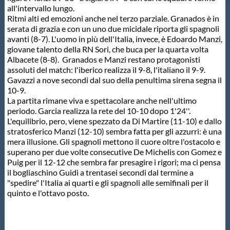
all'intervallo lungo.
Protezione Civile
Ritmi alti ed emozioni anche nel terzo parziale. Granados è in
serata di grazia e con un uno due micidale riporta gli spagnoli
avanti (8-7). L'uomo in più dell'Italia, invece, è Edoardo Manzi,
Qualità
giovane talento della RN Sori, che buca per la quarta volta
Albacete (8-8). Granados e Manzi restano protagonisti
assoluti del match: l'iberico realizza il 9-8, l'italiano il 9-9.
Sostenibilità
Gavazzi a nove secondi dal suo della penultima sirena segna il
10-9.
La partita rimane viva e spettacolare anche nell'ultimo
Privacy
periodo. Garcia realizza la rete del 10-10 dopo 1'24''.
L'equilibrio, pero, viene spezzato da Di Martire (11-10) e dallo
stratosferico Manzi (12-10) sembra fatta per gli azzurri: è una
Cookie Policy
mera illusione. Gli spagnoli mettono il cuore oltre l'ostacolo e
superano per due volte consecutive De Michelis con Gomez e
Puig per il 12-12 che sembra far presagire i rigori; ma ci pensa
Archivio News
il bogliaschino Guidi a trentasei secondi dal termine a
"spedire" l'Italia ai quarti e gli spagnoli alle semifinali per il
quinto e l'ottavo posto.
Flash News