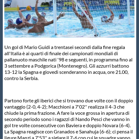
Master
Formazione
Un gol di Mario Guidi a trentasei secondi dalla fine regala
GUG
all'Italia è ai quarti di finale dei campionati mondiali di
pallanuoto maschile nati '98 e seguenti, in programma fino al
3 settembre a Podgorica (Montenegro). Gli azzurri battono
Scuole Nuoto
13-12 la Spagna e giovedì scenderanno in acqua, ore 21.00,
contro la Serbia.
Propaganda
Partono forte gli iberici che si trovano due volte con il doppio
vantaggio (2-0, 4-2); Macchioni a 7'02'' realizza il 4-3 che
Centri Federali
chiude la prima frazione. A fare la voce grossa in apertura di
secondo periodo sono i ragazzi di Nando Pesci che vanno in
gol tre volte consecutive con Baviera e doppio Novara (6-4).
Area Legislativa
La Spagna reagisce con Granados e Sanahuja (6-6); ci pensa il
ligure Manzi a 7'53'' a siglare il 7-6 con cui le squadre vanno