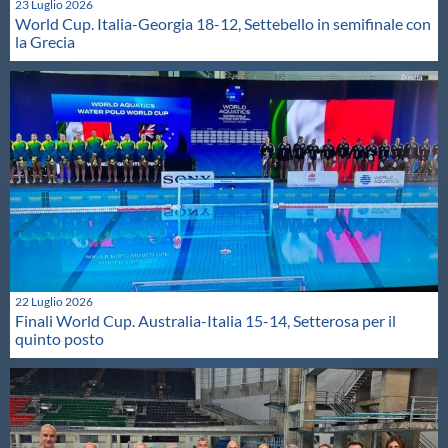
23 Luglio 2026
World Cup. Italia-Georgia 18-12, Settebello in semifinale con
la Grecia
22 Luglio 2026
Finali World Cup. Australia-Italia 15-14, Setterosa per il
quinto posto