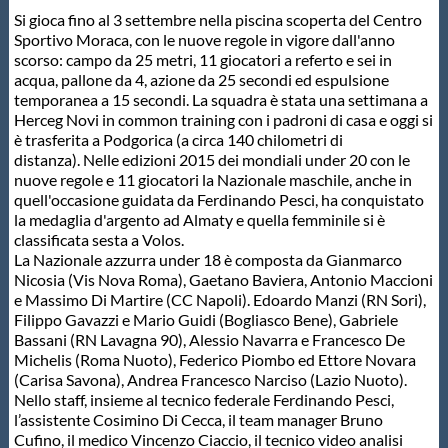
Galleria fotografica
Si gioca fino al 3 settembre nella piscina scoperta del Centro
Sportivo Moraca, con le nuove regole in vigore dall'anno
Videogallery
scorso: campo da 25 metri, 11 giocatori a referto e sei in
acqua, pallone da 4, azione da 25 secondi ed espulsione
temporanea a 15 secondi. La squadra è stata una settimana a
Herceg Novi in common training con i padroni di casa e oggi si
Intranet
è trasferita a Podgorica (a circa 140 chilometri di
distanza). Nelle edizioni 2015 dei mondiali under 20 con le
nuove regole e 11 giocatori la Nazionale maschile, anche in
Webmail
quell'occasione guidata da Ferdinando Pesci, ha conquistato
la medaglia d'argento ad Almaty e quella femminile si è
classificata sesta a Volos.
Contatti
La Nazionale azzurra under 18 è composta da Gianmarco
Nicosia (Vis Nova Roma), Gaetano Baviera, Antonio Maccioni
e Massimo Di Martire (CC Napoli). Edoardo Manzi (RN Sori),
Mappa del sito
Filippo Gavazzi e Mario Guidi (Bogliasco Bene), Gabriele
Bassani (RN Lavagna 90), Alessio Navarra e Francesco De
Michelis (Roma Nuoto), Federico Piombo ed Ettore Novara
(Carisa Savona), Andrea Francesco Narciso (Lazio Nuoto).
Nello staff, insieme al tecnico federale Ferdinando Pesci,
l’assistente Cosimino Di Cecca, il team manager Bruno
Cufino, il medico Vincenzo Ciaccio, il tecnico video analisi