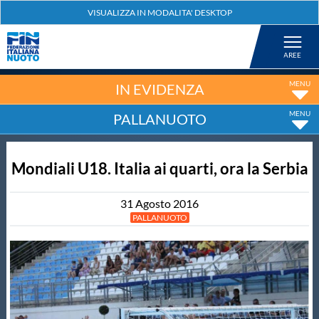
Federazione
Nuoto
IN EVIDENZA
PALLANUOTO
Pallanuoto
Mondiali U18. Italia ai quarti, ora la Serbia
Tuffi
31
Agosto
2016
Artistico
PALLANUOTO
Fondo
Salvamento