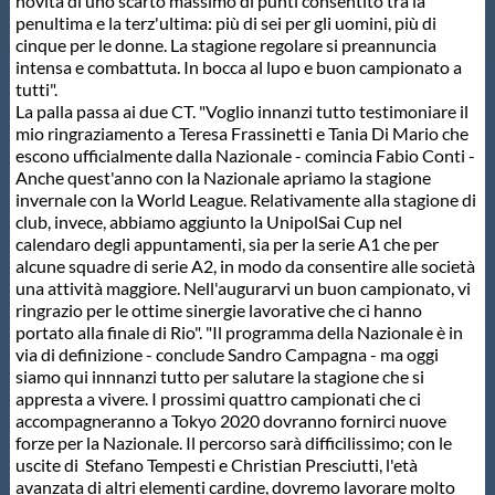
Galleria fotografica
novità di uno scarto massimo di punti consentito tra la
penultima e la terz'ultima: più di sei per gli uomini, più di
cinque per le donne. La stagione regolare si preannuncia
Videogallery
intensa e combattuta. In bocca al lupo e buon campionato a
tutti".
La palla passa ai due CT. "Voglio innanzi tutto testimoniare il
Intranet
mio ringraziamento a Teresa Frassinetti e Tania Di Mario che
escono ufficialmente dalla Nazionale - comincia Fabio Conti -
Anche quest'anno con la Nazionale apriamo la stagione
invernale con la World League. Relativamente alla stagione di
Webmail
club, invece, abbiamo aggiunto la UnipolSai Cup nel
calendaro degli appuntamenti, sia per la serie A1 che per
alcune squadre di serie A2, in modo da consentire alle società
Contatti
una attività maggiore. Nell'augurarvi un buon campionato, vi
ringrazio per le ottime sinergie lavorative che ci hanno
portato alla finale di Rio". "Il programma della Nazionale è in
Mappa del sito
via di definizione - conclude Sandro Campagna - ma oggi
siamo qui innnanzi tutto per salutare la stagione che si
appresta a vivere. I prossimi quattro campionati che ci
accompagneranno a Tokyo 2020 dovranno fornirci nuove
forze per la Nazionale. Il percorso sarà difficilissimo; con le
uscite di Stefano Tempesti e Christian Presciutti, l'età
avanzata di altri elementi cardine, dovremo lavorare molto