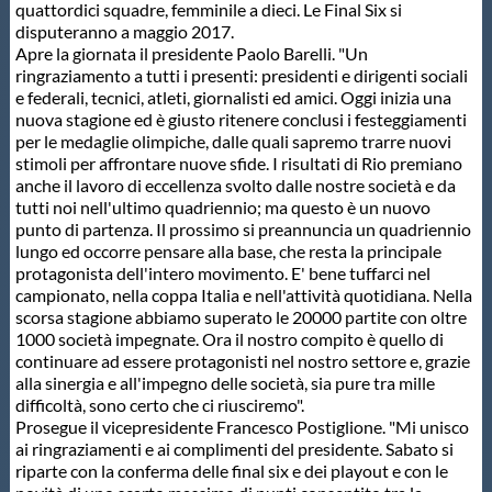
quattordici squadre, femminile a dieci. Le Final Six si
Protezione Civile
disputeranno a maggio 2017.
Apre la giornata il presidente Paolo Barelli. "Un
ringraziamento a tutti i presenti: presidenti e dirigenti sociali
Qualità
e federali, tecnici, atleti, giornalisti ed amici. Oggi inizia una
nuova stagione ed è giusto ritenere conclusi i festeggiamenti
per le medaglie olimpiche, dalle quali sapremo trarre nuovi
Sostenibilità
stimoli per affrontare nuove sfide. I risultati di Rio premiano
anche il lavoro di eccellenza svolto dalle nostre società e da
tutti noi nell'ultimo quadriennio; ma questo è un nuovo
Privacy
punto di partenza. Il prossimo si preannuncia un quadriennio
lungo ed occorre pensare alla base, che resta la principale
protagonista dell'intero movimento. E' bene tuffarci nel
Cookie Policy
campionato, nella coppa Italia e nell'attività quotidiana. Nella
scorsa stagione abbiamo superato le 20000 partite con oltre
1000 società impegnate. Ora il nostro compito è quello di
Archivio News
continuare ad essere protagonisti nel nostro settore e, grazie
alla sinergia e all'impegno delle società, sia pure tra mille
difficoltà, sono certo che ci riusciremo".
Flash News
Prosegue il vicepresidente Francesco Postiglione. "Mi unisco
ai ringraziamenti e ai complimenti del presidente. Sabato si
riparte con la conferma delle final six e dei playout e con le