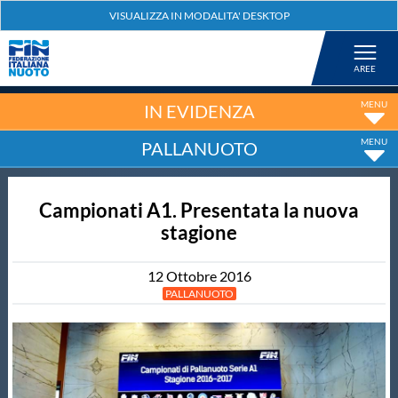
Federazione
Nuoto
IN EVIDENZA
PALLANUOTO
Pallanuoto
Campionati A1. Presentata la nuova
Tuffi
stagione
Artistico
12
Ottobre
2016
PALLANUOTO
Fondo
Salvamento