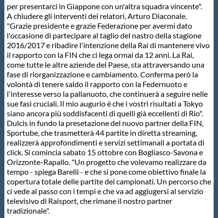
per presentarci in Giappone con un'altra squadra vincente".
A chiudere gli interventi dei relatori, Arturo Diaconale.
"Grazie presidente e grazie Federazione per avermi dato
l'occasione di partecipare al taglio del nastro della stagione
2016/2017 e ribadire l'intenzione della Rai di mantenere vivo
il rapporto con la FIN che ci lega ormai da 12 anni. La Rai,
come tutte le altre aziende del Paese, sta attraversando una
fase di riorganizzazione e cambiamento. Conferma però la
volontà di tenere saldo il rapporto con la Federnuoto e
l'interesse verso la pallanuoto, che continuerà a seguire nelle
sue fasi cruciali. Il mio augurio è che i vostri risultati a Tokyo
siano ancora più soddisfacenti di quelli già eccellenti di Rio".
Dulcis in fundo la presetazione del nuovo partner della FIN,
Sportube, che trasmetterà 44 partite in diretta streaming,
realizzerà approfondimenti e servizi settimanali a portata di
click. Si comincia sabato 15 ottobre con Bogliasco-Savona e
Orizzonte-Rapallo. "Un progetto che volevamo realizzare da
tempo - spiega Barelli - e che si pone come obiettivo finale la
copertura totale delle partite dei campionati. Un percorso che
ci vede al passo con i tempi e che va ad aggiugersi al servizio
televisivo di Raisport, che rimane il nostro partner
tradizionale".