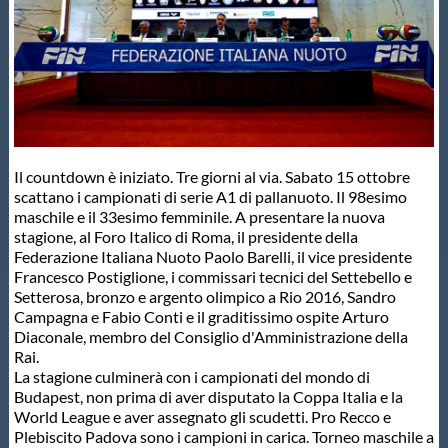
Master
Formazione
GUG
Il countdown è iniziato. Tre giorni al via. Sabato 15 ottobre
scattano i campionati di serie A1 di pallanuoto. Il 98esimo
maschile e il 33esimo femminile. A presentare la nuova
Scuole Nuoto
stagione, al Foro Italico di Roma, il presidente della
Federazione Italiana Nuoto Paolo Barelli, il vice presidente
Francesco Postiglione, i commissari tecnici del Settebello e
Propaganda
Setterosa, bronzo e argento olimpico a Rio 2016, Sandro
Campagna e Fabio Conti e il graditissimo ospite Arturo
Diaconale, membro del Consiglio d'Amministrazione della
Centri Federali
Rai.
La stagione culminerà con i campionati del mondo di
Budapest, non prima di aver disputato la Coppa Italia e la
Area Legislativa
World League e aver assegnato gli scudetti. Pro Recco e
Plebiscito Padova sono i campioni in carica. Torneo maschile a