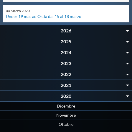
Master
04
Marzo
2020
Under 19 mas ad Ostia dal 15 al 18 marzo
Formazione
2026
2025
GUG
2024
2023
Scuole Nuoto
2022
Propaganda
2021
2020
Centri Federali
Dicembre
Novembre
Area Legislativa
Ottobre