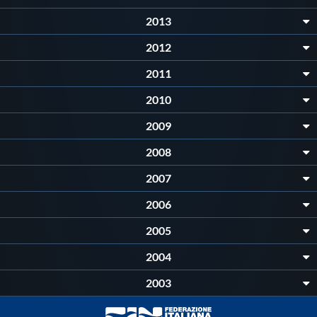
Galleria fotografica
2013
Videogallery
2012
2011
Intranet
2010
2009
Webmail
2008
Contatti
2007
2006
Mappa del sito
2005
2004
2003