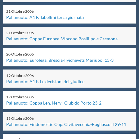
Master
21
Ottobre
2006
Pallanuoto: A1 F. Tabellini terza giornata
Formazione
21
Ottobre
2006
Pallanuoto: Coppe Europee. Vincono Posillipo e Cremona
GUG
20
Ottobre
2006
Pallanuoto: Eurolega. Brescia-Ilyichevets Mariupol 15-3
Scuole Nuoto
19
Ottobre
2006
Pallanuoto: A1 F. Le decisioni del giudice
Propaganda
19
Ottobre
2006
Pallanuoto: Coppa Len. Nervi-Club do Porto 23-2
Centri Federali
19
Ottobre
2006
Pallanuoto: Findomestic Cup. Civitavecchia-Bogliasco il 29/11
Area Legislativa