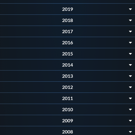
Galleria fotografica
2019
Videogallery
2018
2017
Intranet
2016
2015
Webmail
2014
Contatti
2013
2012
Mappa del sito
2011
2010
2009
2008