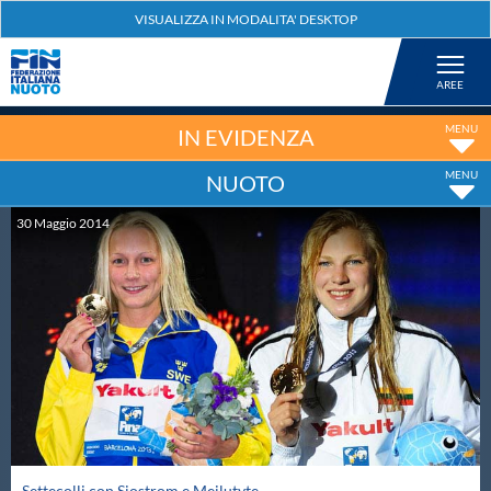
Federazione
Nuoto
IN EVIDENZA
NUOTO
Pallanuoto
30
Maggio
2014
Tuffi
Artistico
Fondo
Salvamento
Settecolli con Sjostrom e Meilutyte