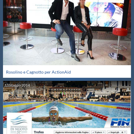
Rosolino e Cagnotto per ActionAid
13
Maggio
2014