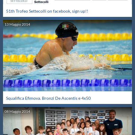
51th Trofeo Settecolli on facebook, sign up!!
13
Maggio
2014
Squalifica Efimova. Bronzi De Ascentis e 4x50
08
Maggio
2014