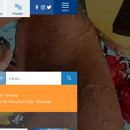
to
Master
va
ze - timing
 M. Mondiali U16 - Risultati