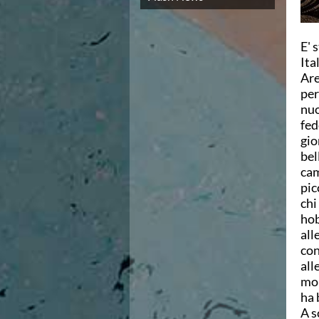
Campionato A2 Maschile
Campionato A2 Femminile
Campionato B Maschile
E' 
Storico Campionati 2003-2017
Ita
Finali Giovanili
Are
Trofei delle Regioni
per
CoMeN Cup
nuo
News
fed
Flash News
gio
Waterpolo Channel
bel
Tuffi
cam
Eventi
pic
Norme e documenti
chi
Risultati e Classifiche
hob
Azzurri
all
News
con
Flash News
all
Artistico
mol
Eventi
ha 
Norme e documenti
A s
Risultati e Classifiche