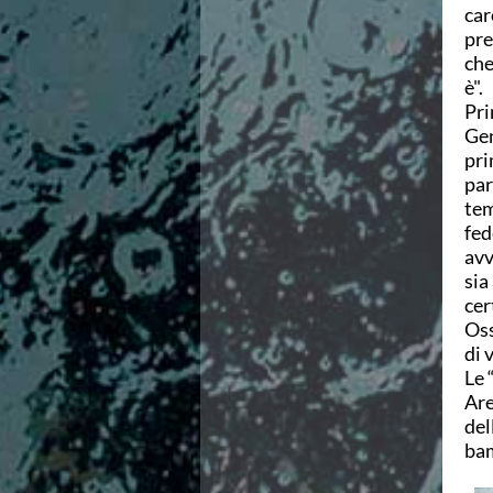
car
Azzurri
pre
News
che
Flash News
è".
Fondo
Pri
Eventi
Gen
Grand Prix
pri
Norme e documenti
par
Risultati e Classifiche
tem
Primati
fed
Azzurri
avv
News
sia
Flash News
cer
Salvamento
Oss
Eventi
di 
Norme e documenti
Le 
Risultati e Classifiche
Are
Albi d'oro - Primati
del
News
bam
Flash News
Master