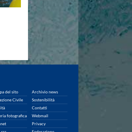
a del sito
Archivio news
ezione Civile
Sostenibilità
ità
Contatti
eria fotografica
Webmail
anet
Privacy
 rss
Federazione