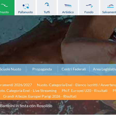
Nuoto
Pallanuoto
Tuffi
Artistico
Fondo
Salvamen
Scuole Nuoto
Propaganda
Centri Federali
Area Legislati
seramenti 2026/2027
Nuoto. Categoria Enel - Elenco iscritti / Avverten
to. Categoria Enel - Live Streaming
PN F. Europei U20 - Risultati
PN
Grandi Altezze. Europei Parigi 2026 - Risultati
Bambini in festa con Rosolino