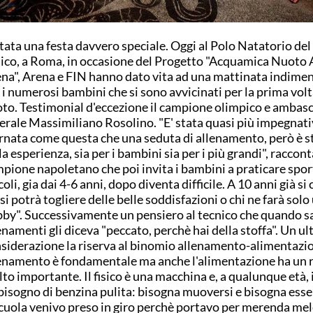
stata una festa davvero speciale. Oggi al Polo Natatorio del
lico, a Roma, in occasione del Progetto "Acquamica Nuoto 
na", Arena e FIN hanno dato vita ad una mattinata indimen
 i numerosi bambini che si sono avvicinati per la prima volt
to. Testimonial d'eccezione il campione olimpico e ambas
erale Massimiliano Rosolino. "E' stata quasi più impegnat
rnata come questa che una seduta di allenamento, però è s
la esperienza, sia per i bambini sia per i più grandi", racconta
pione napoletano che poi invita i bambini a praticare sport
coli, gia dai 4-6 anni, dopo diventa difficile. A 10 anni già si
 si potrà togliere delle belle soddisfazioni o chi ne farà solo
by". Successivamente un pensiero al tecnico che quando sa
enamenti gli diceva "peccato, perchè hai della stoffa". Un u
siderazione la riserva al binomio allenamento-alimentazion
enamento è fondamentale ma anche l'alimentazione ha un 
to importante. Il fisico è una macchina e, a qualunque età, 
bisogno di benzina pulita: bisogna muoversi e bisogna esser
cuola venivo preso in giro perchè portavo per merenda mel