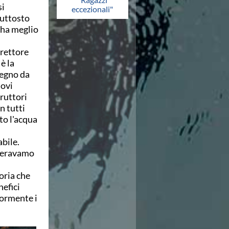
si
eccezionali"
iuttosto
 ha meglio
irettore
è la
pegno da
dovi
truttori
n tutti
to l'acqua
bile.
speravamo
oria che
nefici
iormente i