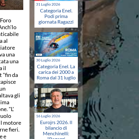
31 Luglio 2026
Categoria Enel.
Podi prima
 Foro
giornata Ragazzi
Anch'Io
ticabile
a al
ciatore
iva una
tata una
30 Luglio 2026
Categoria Enel. La
 il
carica dei 2000 a
 "fin da
Roma dal 31 luglio
 capisce
 un
ltava gli
ltima
e. "L'
ruolo
16 Luglio 2026
il motore
Eurojrs 2026. Il
bilancio di
ne fieri.
Menchinelli:
e e
"Ragazzi