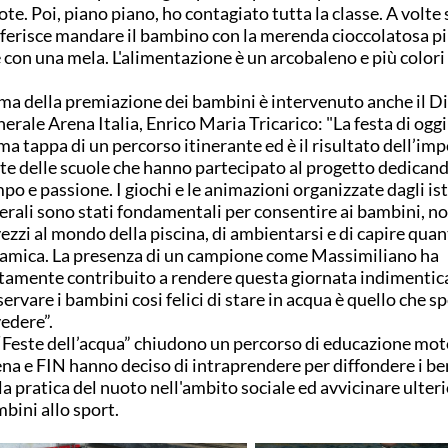
ote. Poi, piano piano, ho contagiato tutta la classe. A volte 
ferisce mandare il bambino con la merenda cioccolatosa p
 con una mela. L'alimentazione è un arcobaleno e più colori
ma della premiazione dei bambini è intervenuto anche il D
erale Arena Italia, Enrico Maria Tricarico: "La festa di oggi 
ma tappa di un percorso itinerante ed è il risultato dell’im
te delle scuole che hanno partecipato al progetto dedican
po e passione. I giochi e le animazioni organizzate dagli is
erali sono stati fondamentali per consentire ai bambini, no
ezzi al mondo della piscina, di ambientarsi e di capire quan
 amica. La presenza di un campione come Massimiliano ha
tamente contribuito a rendere questa giornata indimentica
ervare i bambini cosi felici di stare in acqua è quello che 
vedere”.
“Feste dell’acqua” chiudono un percorso di educazione mot
na e FIN hanno deciso di intraprendere per diffondere i be
la pratica del nuoto nell'ambito sociale ed avvicinare ulter
bini allo sport.