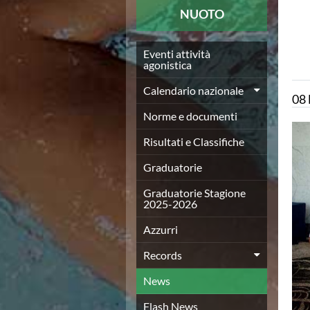
News
NUOTO
Flash News
Europei a modo Mei
Nuoto
Eventi attività
agonistica
Eventi attività agonistica
Calendario nazionale
Calendario nazionale
08
Norme e documenti
Risultati e Classifiche
Norme e documenti
Graduatorie
Risultati e Classifiche
Graduatorie Stagione 2025-2026
Azzurri
Graduatorie
Records
News
Graduatorie Stagione
2025-2026
Flash News
Pallanuoto
Azzurri
Norme e documenti
Le Nazionali
Records
Coppa Italia
News
Campionato A1 Maschile
Campionato A1 Femminile
Flash News