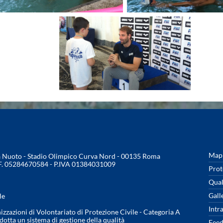
Mapp
na Nuoto - Stadio Olimpico Curva Nord - 00135 Roma
.F. 05284670584 - P.IVA 01384031009
Prot
Qual
Gall
le
Intr
nizzazioni di Volontariato di Protezione Civile - Categoria A
otta un sistema di gestione della qualità
Feed