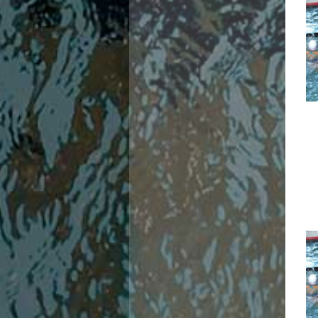
Campionati Italiani
Circuito Supermaster
Calendario Nazionale Fondo
Norme e documenti
Risultati e Classifiche
Primati
Graduatorie
Analisi e Approfondimenti
News
Flash News
Formazione
SIT
Sezione Salvamento
GUG
Composizione
Norme e documenti
Formazione
Sedi Regionali e Provinciali
Designazioni Arbitrali
Scuole Nuoto