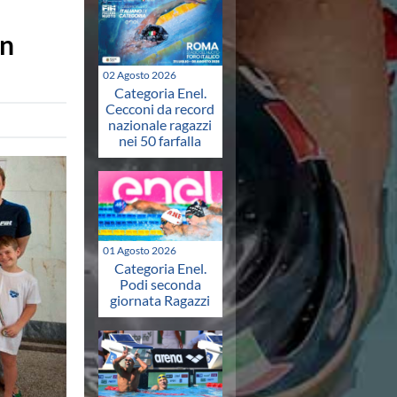
on
02 Agosto 2026
Categoria Enel.
Cecconi da record
nazionale ragazzi
nei 50 farfalla
01 Agosto 2026
Categoria Enel.
Podi seconda
giornata Ragazzi