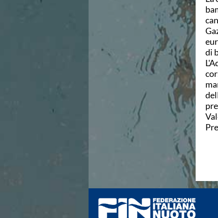
Azzurri
bam
News
can
Flash News
Gaz
Fondo
eur
Eventi
di 
Grand Prix
L'A
Norme e documenti
cor
Risultati e Classifiche
man
Primati
del
Azzurri
pre
News
Val
Flash News
Pre
Salvamento
Eventi
Norme e documenti
Risultati e Classifiche
Albi d'oro - Primati
News
Flash News
Master