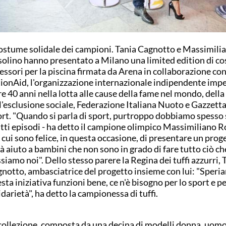
costume solidale dei campioni. Tania Cagnotto e Massimili
olino hanno presentato a Milano una limited edition di co
essori per la piscina firmata da Arena in collaborazione co
ionAid, l'organizzazione internazionale indipendente imp
re 40 anni nella lotta alle cause della fame nel mondo, della
l'esclusione sociale, Federazione Italiana Nuoto e Gazzetta
rt. "Quando si parla di sport, purtroppo dobbiamo spesso 
tti episodi - ha detto il campione olimpico Massimiliano R
 cui sono felice, in questa occasione, di presentare un prog
à aiuto a bambini che non sono in grado di fare tutto ciò ch
siamo noi". Dello stesso parere la Regina dei tuffi azzurri, 
notto, ambasciatrice del progetto insieme con lui: "Speri
sta iniziativa funzioni bene, ce n'è bisogno per lo sport e pe
idarietà", ha detto la campionessa di tuffi.
collezione, composta da una decina di modelli donna, uomo