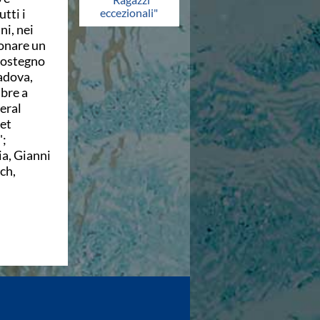
eccezionali"
utti i
ni, nei
donare un
sostegno
Padova,
bre a
neral
get
";
ia, Gianni
ch,