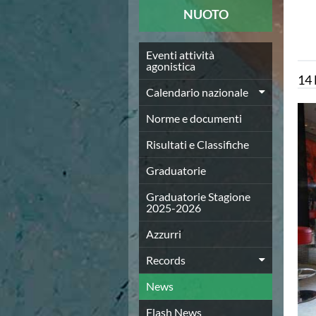
News
NUOTO
Flash News
Europei a modo Mei
Nuoto
Eventi attività
agonistica
Eventi attività agonistica
14
Calendario nazionale
Calendario nazionale
Norme e documenti
Risultati e Classifiche
Norme e documenti
Graduatorie
Risultati e Classifiche
Graduatorie Stagione 2025-2026
Azzurri
Graduatorie
Records
News
Graduatorie Stagione
2025-2026
Flash News
Pallanuoto
Azzurri
Norme e documenti
Le Nazionali
Records
Coppa Italia
News
Campionato A1 Maschile
Campionato A1 Femminile
Flash News