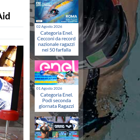
Aid
02 Agosto 2026
Categoria Enel.
Cecconi da record
nazionale ragazzi
nei 50 farfalla
01 Agosto 2026
Categoria Enel.
Podi seconda
giornata Ragazzi