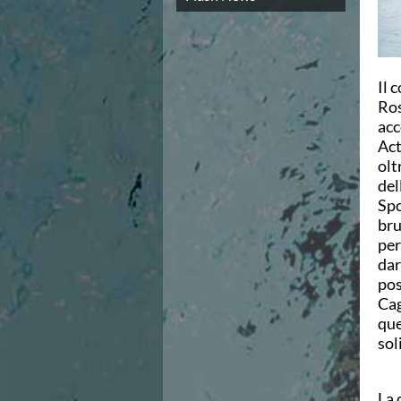
Campionato A2 Maschile
Campionato A2 Femminile
Campionato B Maschile
Storico Campionati 2003-2017
Finali Giovanili
Il 
Trofei delle Regioni
Ros
CoMeN Cup
acc
News
Act
Flash News
olt
Waterpolo Channel
del
Tuffi
Spo
Eventi
bru
Norme e documenti
per
Risultati e Classifiche
dar
Azzurri
pos
News
Cag
Flash News
que
Artistico
sol
Eventi
Norme e documenti
Risultati e Classifiche
La 