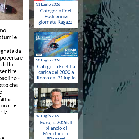
31 Luglio 2026
Categoria Enel.
Podi prima
giornata Ragazzi
ano
stumi e
n
egnata da
 povertà e
30 Luglio 2026
 dello
Categoria Enel. La
sentire
carica dei 2000 a
Roma dal 31 luglio
osolino -
etto che
e
Tania
amo che
r la
16 Luglio 2026
Eurojrs 2026. Il
bilancio di
Menchinelli:
 e
"Ragazzi