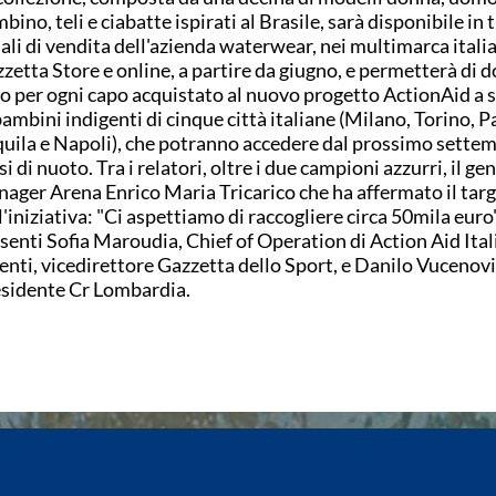
bino, teli e ciabatte ispirati al Brasile, sarà disponibile in t
ali di vendita dell'azienda waterwear, nei multimarca italia
zetta Store e online, a partire da giugno, e permetterà di 
o per ogni capo acquistato al nuovo progetto ActionAid a 
bambini indigenti di cinque città italiane (Milano, Torino, 
quila e Napoli), che potranno accedere dal prossimo settem
si di nuoto. Tra i relatori, oltre i due campioni azzurri, il ge
ager Arena Enrico Maria Tricarico che ha affermato il tar
l'iniziativa: "Ci aspettiamo di raccogliere circa 50mila euro
senti Sofia Maroudia, Chief of Operation di Action Aid Ital
enti, vicedirettore Gazzetta dello Sport, e Danilo Vucenovi
sidente Cr Lombardia.