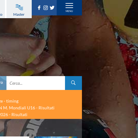
to
Master
va
ze - timing
 M. Mondiali U16 - Risultati
026 - Risultati