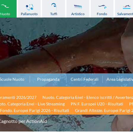
Nuoto
Pallanuoto
Tuffi
Artistico
Fondo
Salvamen
Scuole Nuoto
Propaganda
Centri Federali
Area Legislati
seramenti 2026/2027
Nuoto. Categoria Enel - Elenco iscritti / Avverten
to. Categoria Enel - Live Streaming
PN F. Europei U20 - Risultati
PN
Fondo. Europei Parigi 2026 - Risultati
Grandi Altezze. Europei Parigi 2
Cagnotto per ActionAid