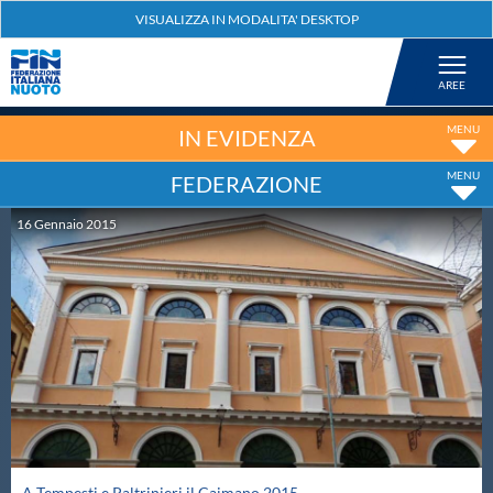
Federazione
Nuoto
IN EVIDENZA
FEDERAZIONE
Pallanuoto
16
Gennaio
2015
Tuffi
Artistico
Fondo
Salvamento
A Tempesti e Paltrinieri il Caimano 2015