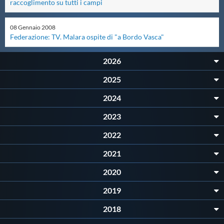
raccoglimento su tutti i campi
Master
08
Gennaio
2008
Federazione: TV. Malara ospite di "a Bordo Vasca"
Formazione
2026
GUG
2025
2024
Scuole Nuoto
2023
2022
Propaganda
2021
Centri Federali
2020
2019
Area Legislativa
2018