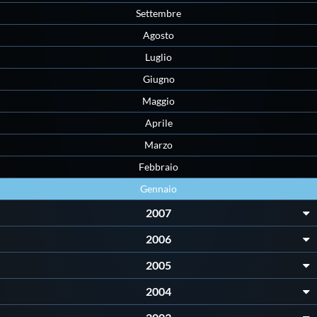
Galleria fotografica
Settembre
Agosto
Videogallery
Luglio
Giugno
Intranet
Maggio
Aprile
Webmail
Marzo
Febbraio
Contatti
Gennaio
2007
Mappa del sito
2006
2005
2004