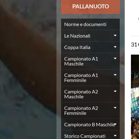
News
PALLANUOTO
Flash News
Europei a modo Mei
Nuoto
Norme e documenti
Eventi attività agonistica
Le Nazionali
Calendario nazionale
31
Norme e documenti
Coppa Italia
Risultati e Classifiche
Graduatorie
Campionato A1
Maschile
Graduatorie Stagione 2025-2026
Azzurri
Campionato A1
Records
Femminile
News
Campionato A2
Flash News
Maschile
Pallanuoto
Norme e documenti
Campionato A2
Le Nazionali
Femminile
Coppa Italia
Campionato B Maschile
Campionato A1 Maschile
Campionato A1 Femminile
Storico Campionati