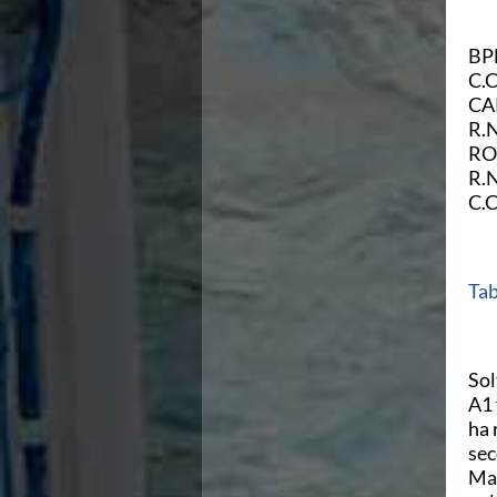
Campionati Italiani
Circuito Supermaster
BP
Calendario Nazionale Fondo
C.
Norme e documenti
CA
Risultati e Classifiche
R.
Primati
RO
Graduatorie
R.
Analisi e Approfondimenti
C.
News
Flash News
Formazione
SIT
Tab
Sezione Salvamento
GUG
Composizione
Norme e documenti
Sol
Formazione
A1 
Sedi Regionali e Provinciali
ha 
Designazioni Arbitrali
sec
Scuole Nuoto
Mar