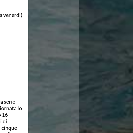
venerdì)
a serie
iornata lo
o 16
i di
i cinque