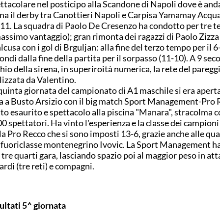
ttacolare nel posticipo alla Scandone di Napoli dove è and
na il derby tra Canottieri Napoli e Carpisa Yamamay Acqua
11. La squadra di Paolo De Cresenzo ha condotto per tre t
massimo vantaggio); gran rimonta dei ragazzi di Paolo Zizza 
lcusa con i gol di Brguljan: alla fine del terzo tempo per il 6
ondi dalla fine della partita per il sorpasso (11-10). A 9 sec
chio della sirena, in superiroità numerica, la rete del paregg
lizzata da Valentino.
quinta giornata del campionato di A1 maschile si era apert
a a Busto Arsizio con il big match Sport Management-Pro 
to esaurito e spettacolo alla piscina "Manara", stracolma c
0 spettatori. Ha vinto l'esperienza e la classe dei campioni 
la Pro Recco che si sono imposti 13-6, grazie anche alle qua
 fuoriclasse montenegrino Ivovic. La Sport Management ha
 tre quarti gara, lasciando spazio poi al maggior peso in att
ardi (tre reti) e compagni.
ultati 5^ giornata