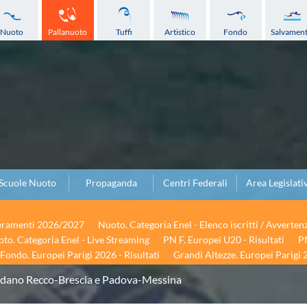
Nuoto
Pallanuoto
Tuffi
Artistico
Fondo
Salvamen
Scuole Nuoto
Propaganda
Centri Federali
Area Legislati
seramenti 2026/2027
Nuoto. Categoria Enel - Elenco iscritti / Avverten
to. Categoria Enel - Live Streaming
PN F. Europei U20 - Risultati
PN
Fondo. Europei Parigi 2026 - Risultati
Grandi Altezze. Europei Parigi 2
idano Recco-Brescia e Padova-Messina