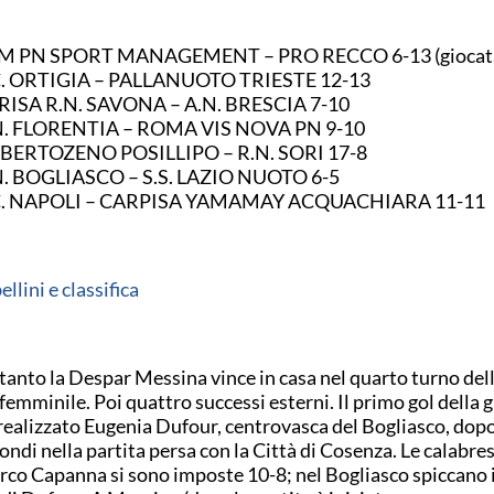
M PN SPORT MANAGEMENT – PRO RECCO 6-13 (giocata 
C. ORTIGIA – PALLANUOTO TRIESTE 12-13
RISA R.N. SAVONA – A.N. BRESCIA 7-10
N. FLORENTIA – ROMA VIS NOVA PN 9-10
BERTOZENO POSILLIPO – R.N. SORI 17-8
N. BOGLIASCO – S.S. LAZIO NUOTO 6-5
C. NAPOLI – CARPISA YAMAMAY ACQUACHIARA 11-11
ellini e classifica
tanto la Despar Messina vince in casa nel quarto turno dell
femminile. Poi quattro successi esterni. Il primo gol della g
realizzato Eugenia Dufour, centrovasca del Bogliasco, dop
ondi nella partita persa con la Città di Cosenza. Le calabres
co Capanna si sono imposte 10-8; nel Bogliasco spiccano 