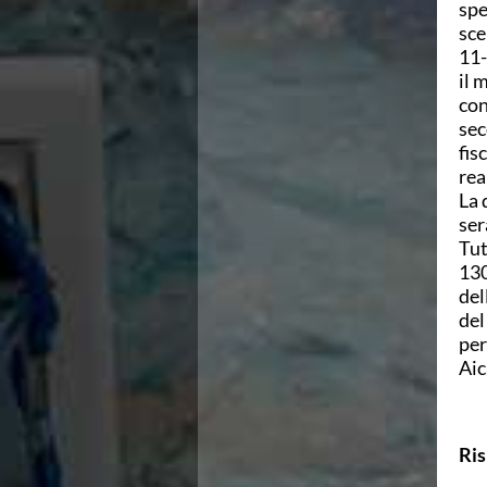
spe
Azzurri
sce
News
11-
Flash News
il 
Fondo
con
Eventi
sec
Grand Prix
fis
Norme e documenti
rea
Risultati e Classifiche
La 
Primati
ser
Azzurri
Tut
News
130
Flash News
del
Salvamento
del
Eventi
per
Norme e documenti
Aic
Risultati e Classifiche
Albi d'oro - Primati
News
Flash News
Ris
Master