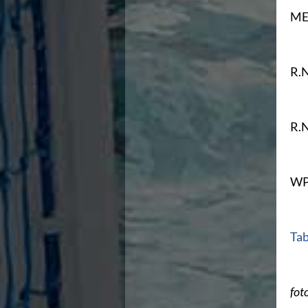
Area Legislativa
ME
Protezione Civile
Qualità
Sostenibilità
R.
Privacy
Cookie Policy
Archivio News
Flash News
R.
Galleria fotografica
Videogallery
Intranet
Webmail
WP
Contatti
Mappa del sito
Tab
fot