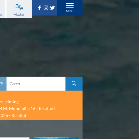
to
Master
va
ze - timing
 M. Mondiali U16 - Risultati
026 - Risultati