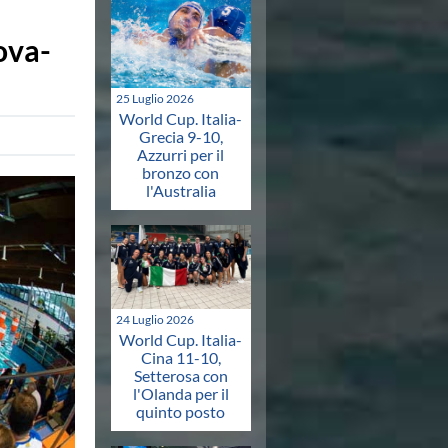
ova-
25 Luglio 2026
World Cup. Italia-
Grecia 9-10,
Azzurri per il
bronzo con
l'Australia
24 Luglio 2026
World Cup. Italia-
Cina 11-10,
Setterosa con
l'Olanda per il
quinto posto