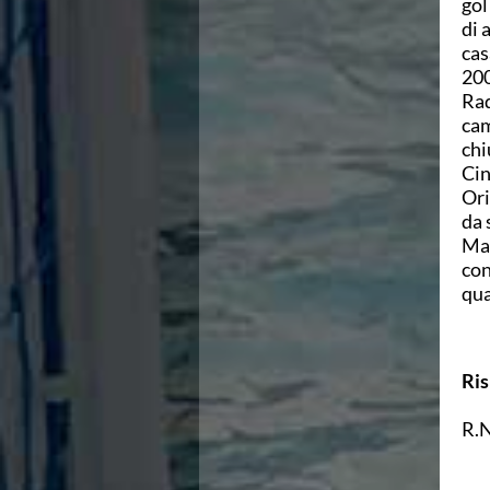
Ricerca Scuole Nuoto
gol
Manuale SNF
di 
Diventa SNF
cas
Propaganda
200
Norme e documenti
Rad
Risultati
cam
Eventi
chi
Centri Federali
Cin
C. F. Complesso natatorio Foro Italico
Ori
C. F. Polo Acquatico Frecciarossa Ostia
da 
C. F. Unipol BluStadium Pietralata
Man
C. F. Polo Acquatico Enel - Valco San Paolo
con
C. F. Acerra "Carlo Pedersoli"
qua
C. F. Crotone
C. F. Livorno
C. F. Milano
Ris
C. F. Napoli "Felice Scandone"
C.F. Palazzo del Nuoto Torino
R.
C. F. Trieste "Bruno Bianchi"
C. F. Verona "Alberto Castagnetti"
C. F. Viterbo