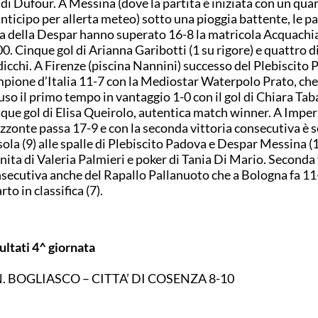
 di Dufour. A Messina (dove la partita è iniziata con un qua
anticipo per allerta meteo) sotto una pioggia battente, le p
a della Despar hanno superato 16-8 la matricola Acquachi
0. Cinque gol di Arianna Garibotti (1 su rigore) e quattro d
icchi. A Firenze (piscina Nannini) successo del Plebiscito
pione d’Italia 11-7 con la Mediostar Waterpolo Prato, ch
uso il primo tempo in vantaggio 1-0 con il gol di Chiara Tab
que gol di Elisa Queirolo, autentica match winner. A Imperi
zzonte passa 17-9 e con la seconda vittoria consecutiva è 
sola (9) alle spalle di Plebiscito Padova e Despar Messina (1
ita di Valeria Palmieri e poker di Tania Di Mario. Seconda 
secutiva anche del Rapallo Pallanuoto che a Bologna fa 11
rto in classifica (7).
ultati 4^ giornata
N. BOGLIASCO – CITTA’ DI COSENZA 8-10