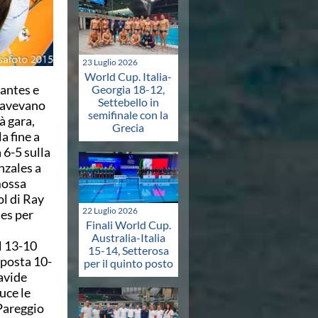
23 Luglio 2026
World Cup. Italia-
Nantes e
Georgia 18-12,
Settebello in
ì avevano
semifinale con la
à gara,
Grecia
a fine a
 6-5 sulla
nzales a
mossa
ol di Ray
22 Luglio 2026
es per
Finali World Cup.
Australia-Italia
l 13-10
15-14, Setterosa
mposta 10-
per il quinto posto
Davide
uce le
 Pareggio