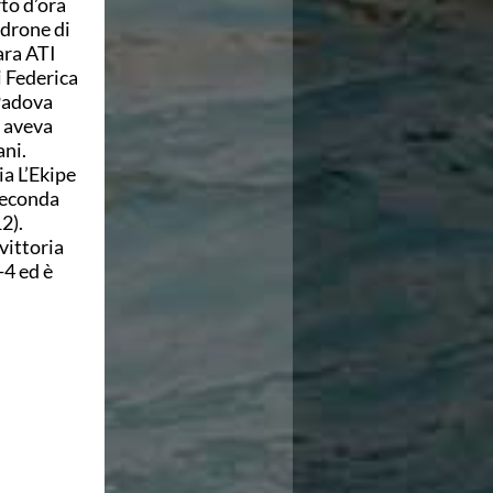
rto d’ora
adrone di
ara ATI
i Federica
 Padova
e aveva
ani.
a L’Ekipe
seconda
2).
vittoria
-4 ed è