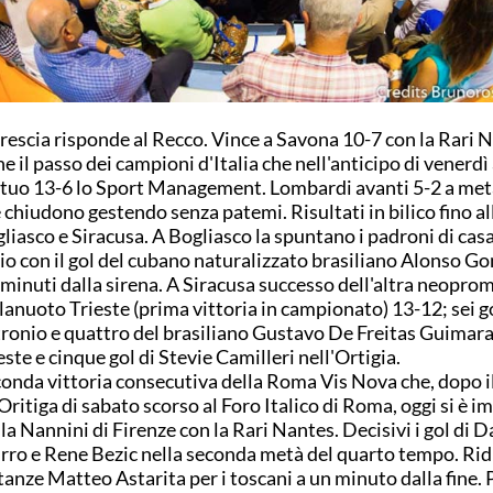
Brescia risponde al Recco. Vince a Savona 10-7 con la Rari 
ne il passo dei campioni d'Italia che nell'anticipo di venerd
tuo 13-6 lo Sport Management. Lombardi avanti 5-2 a met
 chiudono gestendo senza patemi. Risultati in bilico fino all
liasco e Siracusa. A Bogliasco la spuntano i padroni di casa
io con il gol del cubano naturalizzato brasiliano Alonso Go
 minuti dalla sirena. A Siracusa successo dell'altra neopro
lanuoto Trieste (prima vittoria in campionato) 13-12; sei g
ronio e quattro del brasiliano Gustavo De Freitas Guimara
este e cinque gol di Stevie Camilleri nell'Ortigia.
onda vittoria consecutiva della Roma Vis Nova che, dopo i
'Oritiga di sabato scorso al Foro Italico di Roma, oggi si è i
lla Nannini di Firenze con la Rari Nantes. Decisivi i gol di 
ro e Rene Bezic nella seconda metà del quarto tempo. Rid
tanze Matteo Astarita per i toscani a un minuto dalla fine.