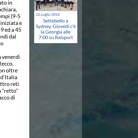
ato in
chiara,
22 Luglio 2026
empi (9-5
Settebello a
iniziata e
Sydney. Giovedì c'è
-9 ed a 45
la Georgia alle
ondi dal
7:00 su Raisport
io
a venerdì
Recco.
on oltre
d'Italia
ttro reti
 "retto"
acco di