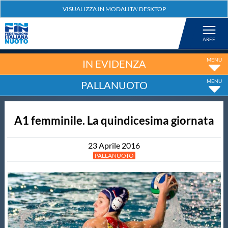
Federazione
Nuoto
IN EVIDENZA
PALLANUOTO
Pallanuoto
A1 femminile. La quindicesima giornata
Tuffi
23
Aprile
2016
Artistico
PALLANUOTO
Fondo
Salvamento