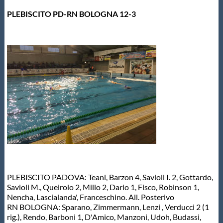
Protezione Civile
PLEBISCITO PD-RN BOLOGNA 12-3
Qualità
Sostenibilità
Privacy
Cookie Policy
Archivio News
PLEBISCITO PADOVA: Teani, Barzon 4, Savioli I. 2, Gottardo,
Savioli M., Queirolo 2, Millo 2, Dario 1, Fisco, Robinson 1,
Flash News
Nencha, Lascialanda', Franceschino. All. Posterivo
RN BOLOGNA: Sparano, Zimmermann, Lenzi , Verducci 2 (1
rig.), Rendo, Barboni 1, D'Amico, Manzoni, Udoh, Budassi,