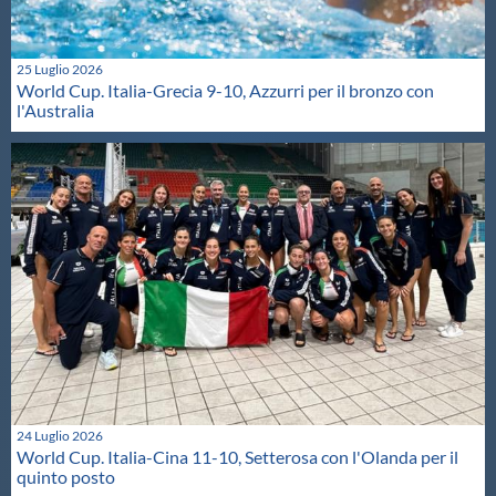
25 Luglio 2026
World Cup. Italia-Grecia 9-10, Azzurri per il bronzo con
l'Australia
24 Luglio 2026
World Cup. Italia-Cina 11-10, Setterosa con l'Olanda per il
quinto posto