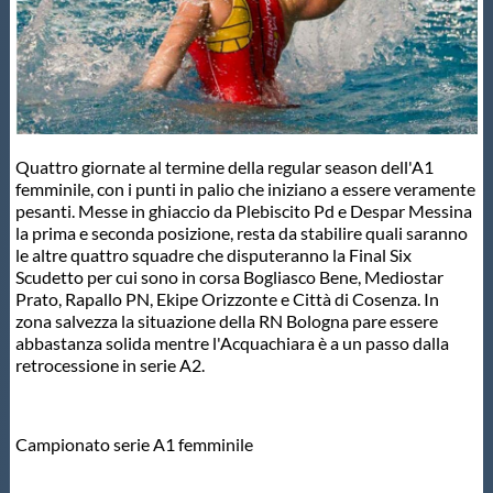
Master
Formazione
Quattro giornate al termine della regular season dell'A1
GUG
femminile, con i punti in palio che iniziano a essere veramente
pesanti. Messe in ghiaccio da Plebiscito Pd e Despar Messina
la prima e seconda posizione, resta da stabilire quali saranno
Scuole Nuoto
le altre quattro squadre che disputeranno la Final Six
Scudetto per cui sono in corsa Bogliasco Bene, Mediostar
Prato, Rapallo PN, Ekipe Orizzonte e Città di Cosenza. In
Propaganda
zona salvezza la situazione della RN Bologna pare essere
abbastanza solida mentre l'Acquachiara è a un passo dalla
retrocessione in serie A2.
Centri Federali
Campionato serie A1 femminile
Area Legislativa