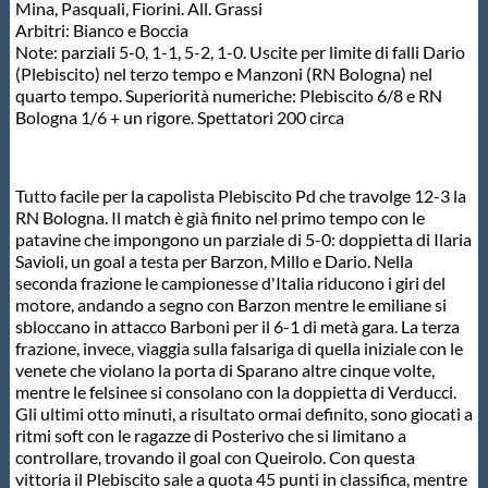
Galleria fotografica
Mina, Pasquali, Fiorini. All. Grassi
Arbitri: Bianco e Boccia
Note: parziali 5-0, 1-1, 5-2, 1-0. Uscite per limite di falli Dario
Videogallery
(Plebiscito) nel terzo tempo e Manzoni (RN Bologna) nel
quarto tempo. Superiorità numeriche: Plebiscito 6/8 e RN
Bologna 1/6 + un rigore. Spettatori 200 circa
Intranet
Tutto facile per la capolista Plebiscito Pd che travolge 12-3 la
Webmail
RN Bologna. Il match è già finito nel primo tempo con le
patavine che impongono un parziale di 5-0: doppietta di Ilaria
Savioli, un goal a testa per Barzon, Millo e Dario. Nella
Contatti
seconda frazione le campionesse d'Italia riducono i giri del
motore, andando a segno con Barzon mentre le emiliane si
sbloccano in attacco Barboni per il 6-1 di metà gara. La terza
Mappa del sito
frazione, invece, viaggia sulla falsariga di quella iniziale con le
venete che violano la porta di Sparano altre cinque volte,
mentre le felsinee si consolano con la doppietta di Verducci.
Gli ultimi otto minuti, a risultato ormai definito, sono giocati a
ritmi soft con le ragazze di Posterivo che si limitano a
controllare, trovando il goal con Queirolo. Con questa
vittoria il Plebiscito sale a quota 45 punti in classifica, mentre