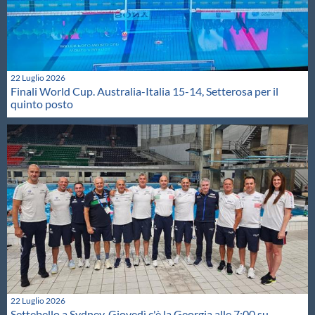
22 Luglio 2026
Finali World Cup. Australia-Italia 15-14, Setterosa per il
quinto posto
22 Luglio 2026
Settebello a Sydney. Giovedì c'è la Georgia alle 7:00 su