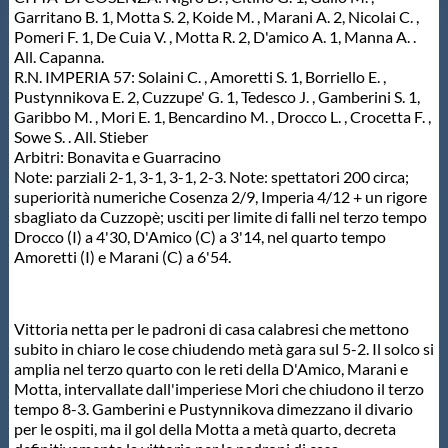
Garritano B. 1, Motta S. 2, Koide M. , Marani A. 2, Nicolai C. ,
Pomeri F. 1, De Cuia V. , Motta R. 2, D'amico A. 1, Manna A. .
All. Capanna.
R.N. IMPERIA 57: Solaini C. , Amoretti S. 1, Borriello E. ,
Pustynnikova E. 2, Cuzzupe' G. 1, Tedesco J. , Gamberini S. 1,
Garibbo M. , Mori E. 1, Bencardino M. , Drocco L. , Crocetta F. ,
Sowe S. . All. Stieber
Arbitri: Bonavita e Guarracino
Note: parziali 2-1, 3-1, 3-1, 2-3. Note: spettatori 200 circa;
superiorità numeriche Cosenza 2/9, Imperia 4/12 + un rigore
sbagliato da Cuzzopè; usciti per limite di falli nel terzo tempo
Drocco (I) a 4'30, D'Amico (C) a 3'14, nel quarto tempo
Amoretti (I) e Marani (C) a 6'54.
Vittoria netta per le padroni di casa calabresi che mettono
subito in chiaro le cose chiudendo metà gara sul 5-2. Il solco si
amplia nel terzo quarto con le reti della D'Amico, Marani e
Motta, intervallate dall'imperiese Mori che chiudono il terzo
tempo 8-3. Gamberini e Pustynnikova dimezzano il divario
per le ospiti, ma il gol della Motta a metà quarto, decreta