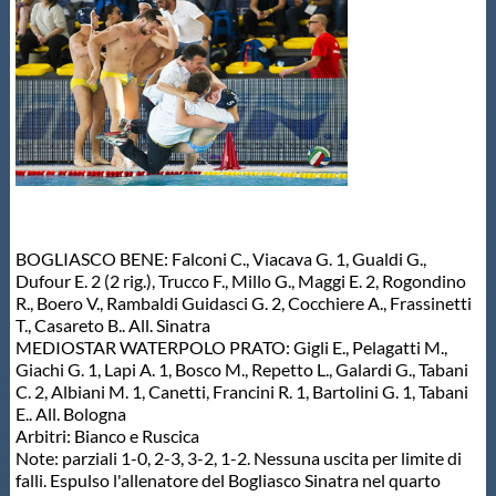
BOGLIASCO BENE: Falconi C., Viacava G. 1, Gualdi G.,
Dufour E. 2 (2 rig.), Trucco F., Millo G., Maggi E. 2, Rogondino
R., Boero V., Rambaldi Guidasci G. 2, Cocchiere A., Frassinetti
T., Casareto B.. All. Sinatra
MEDIOSTAR WATERPOLO PRATO: Gigli E., Pelagatti M.,
Giachi G. 1, Lapi A. 1, Bosco M., Repetto L., Galardi G., Tabani
C. 2, Albiani M. 1, Canetti, Francini R. 1, Bartolini G. 1, Tabani
E.. All. Bologna
Arbitri: Bianco e Ruscica
Note: parziali 1-0, 2-3, 3-2, 1-2. Nessuna uscita per limite di
falli. Espulso l'allenatore del Bogliasco Sinatra nel quarto