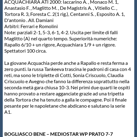
ACQUACHIARA ATI 2000: Iaccarino A. , Monaco M. 1,
Anastasio F. , Maglitto M. , De Magistris A. , Vitiello C. ,
Tortora R. 3, Foresta C. 2(1 rig.), Centanni S. , Esposito A. 1,
D'antonio . All. Damiani
Arbitri: Ferrari e Romolini
Note: parziali 2-1, 5-3, 6-1, 4-2. Uscita per limite di falli
Maglitto (A) nel quarto tempo. Superiorità numeriche:
Rapallo 6/10 + un rigore, Acquachiara 1/9 + un rigore.
Spettatori 100 circa.
La giovane Acquachia perde anche a Rapallo e resta ferma a
zero punti. la russa Tankeeva trascina le padroni di casa con 4
reti, ma sono le triplette di Cotti, Sonia Criscuolo, Claudia
Criscuolo e Avegno che fanno la differenza soprattutto nella
seconda metà gara chiusa 10-3. Nei primi due quarti le ospiti
hanno provato a restare agganciate grazie ad una tripetta
della Tortora che ha tenuto a galla le compagne. Poi il finale
pesante per le napoletane che abdicano e salutano la serie
A1.
BOGLIASCO BENE – MEDIOSTAR WP PRATO 7-7