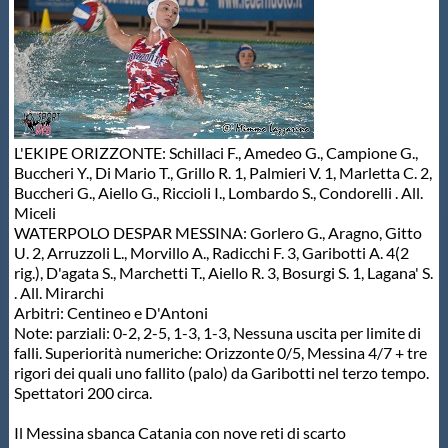
L'EKIPE ORIZZONTE: Schillaci F., Amedeo G., Campione G.,
Buccheri Y., Di Mario T., Grillo R. 1, Palmieri V. 1, Marletta C. 2,
Buccheri G., Aiello G., Riccioli I., Lombardo S., Condorelli . All.
Miceli
WATERPOLO DESPAR MESSINA: Gorlero G., Aragno, Gitto
U. 2, Arruzzoli L., Morvillo A., Radicchi F. 3, Garibotti A. 4(2
rig.), D'agata S., Marchetti T., Aiello R. 3, Bosurgi S. 1, Lagana' S.
. All. Mirarchi
Arbitri: Centineo e D'Antoni
Note: parziali: 0-2, 2-5, 1-3, 1-3, Nessuna uscita per limite di
falli. Superiorità numeriche: Orizzonte 0/5, Messina 4/7 + tre
rigori dei quali uno fallito (palo) da Garibotti nel terzo tempo.
Spettatori 200 circa.
Il Messina sbanca Catania con nove reti di scarto