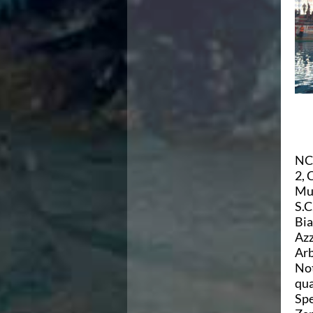
Azzurri
News
Flash News
Fondo
Eventi
Grand Prix
Norme e documenti
Risultati e Classifiche
Primati
Azzurri
NC 
News
2, 
Flash News
Mun
Salvamento
S.C
Eventi
Bia
Norme e documenti
Azz
Risultati e Classifiche
Arb
Albi d'oro - Primati
Not
News
qua
Flash News
Spe
Master