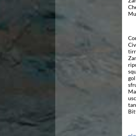
Zan
Campionati Italiani
Che
Circuito Supermaster
Mun
Calendario Nazionale Fondo
Norme e documenti
Risultati e Classifiche
Primati
Com
Graduatorie
Civ
Analisi e Approfondimenti
tir
News
Zan
Flash News
rip
Formazione
squ
SIT
gol
Sezione Salvamento
sfr
GUG
Ma 
Composizione
usc
Norme e documenti
tan
Formazione
Bit
Sedi Regionali e Provinciali
Designazioni Arbitrali
Scuole Nuoto
pla