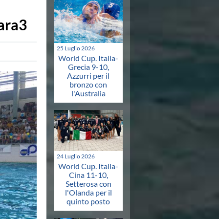
ara3
25 Luglio 2026
World Cup. Italia-
Grecia 9-10,
Azzurri per il
bronzo con
l'Australia
24 Luglio 2026
World Cup. Italia-
Cina 11-10,
Setterosa con
l'Olanda per il
quinto posto