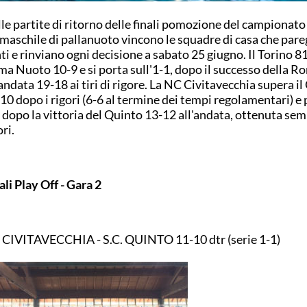
le partite di ritorno delle finali pomozione del campionato 
maschile di pallanuoto vincono le squadre di casa che pare
ti e rinviano ogni decisione a sabato 25 giugno. Il Torino 81
a Nuoto 10-9 e si porta sull'1-1, dopo il successo della R
'andata 19-18 ai tiri di rigore. La NC Civitavecchia supera i
10 dopo i rigori (6-6 al termine dei tempi regolamentari) e
 dopo la vittoria del Quinto 13-12 all'andata, ottenuta sem
ori.
ali Play Off - Gara 2
CIVITAVECCHIA - S.C. QUINTO 11-10 dtr (serie 1-1)