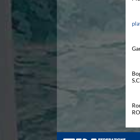
pla
Gar
Bog
S.
Rom
RO