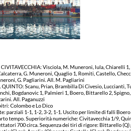
CIVITAVECCHIA: Visciola, M. Muneroni, Iula, Chiarelli 1,
Calcaterra, G. Muneroni, Quaglio 1, Romiti, Castello, Checch
eroni, G. Pagliarini. All. M. Pagliarini
. QUINTO: Scanu, Prian, Brambilla Di Civesio, Luccianti, Tu
nchi, Bogdanovic 1, Palmieri 1, Boero, Bittarello 2, Spigno
arini. All. Paganuzzi
itri: Colombo e Lo Dico
e: parziali 1-1, 1-2, 3-2, 1-1. Uscito per limite di falli Boero
rto tempo. Superiorità numeriche: Civitavecchia 1/9, Quin
ttatori 700 circa. Sequenza dei tiri di rigore: Bittarello (Q) 