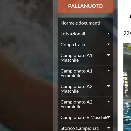
News
PALLANUOTO
Flash News
Europei a modo Mei
Nuoto
Norme e documenti
Eventi attività agonistica
22
Le Nazionali
Calendario nazionale
Norme e documenti
Coppa Italia
Risultati e Classifiche
Graduatorie
Campionato A1
Maschile
Graduatorie Stagione 2025-2026
Azzurri
Campionato A1
Records
Femminile
News
Campionato A2
Flash News
Maschile
Pallanuoto
Norme e documenti
Campionato A2
Le Nazionali
Femminile
Coppa Italia
Campionato B Maschile
Campionato A1 Maschile
Campionato A1 Femminile
Storico Campionati