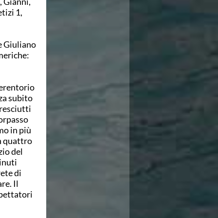
 Gianni,
izi 1,
 e Giuliano
meriche:
erentorio
za subito
resciutti
sorpasso
mo in più
n quattro
zio del
inuti
ete di
re. Il
pettatori