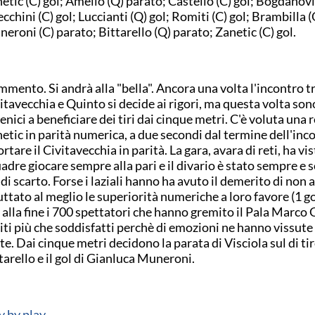
etic (C) gol; Amelio (Q) parato; Castello (C) gol; Bogdanovic
cchini (C) gol; Luccianti (Q) gol; Romiti (C) gol; Brambilla (
eroni (C) parato; Bittarello (Q) parato; Zanetic (C) gol.
mento. Si andrà alla "bella". Ancora una volta l'incontro t
itavecchia e Quinto si decide ai rigori, ma questa volta sono
renici a beneficiare dei tiri dai cinque metri. C'è voluta una r
etic in parità numerica, a due secondi dal termine dell'inco
ortare il Civitavecchia in parità. La gara, avara di reti, ha vi
adre giocare sempre alla pari e il divario è stato sempre e s
 di scarto. Forse i laziali hanno ha avuto il demerito di non 
uttato al meglio le superiorità numeriche a loro favore (1 gol
alla fine i 700 spettatori che hanno gremito il Pala Marco 
iti più che soddisfatti perchè di emozioni ne hanno vissut
te. Dai cinque metri decidono la parata di Visciola sul di ti
tarello e il gol di Gianluca Muneroni.
y by play