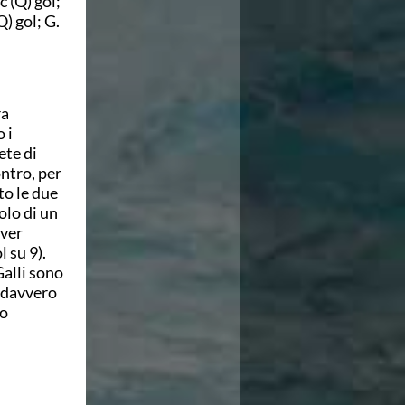
 (Q) gol;
Q) gol; G.
ra
 i
ete di
ntro, per
sto le due
olo di un
aver
 su 9).
Galli sono
e davvero
ro