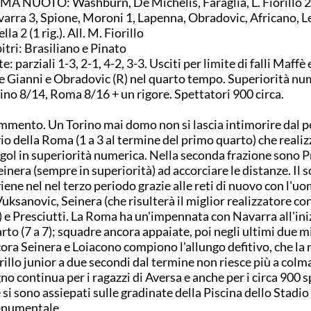
A NUOTO: Washburn, De Michelis, Faraglia, L. Fiorillo 2,
arra 3, Spione, Moroni 1, Lapenna, Obradovic, Africano, Let
lla 2 (1 rig.). All. M. Fiorillo
itri: Brasiliano e Pinato
e: parziali 1-3, 2-1, 4-2, 3-3. Usciti per limite di falli Maffè
 e Gianni e Obradovic (R) nel quarto tempo. Superiorità nu
ino 8/14, Roma 8/16 + un rigore. Spettatori 900 circa.
mento. Un Torino mai domo non si lascia intimorire dal p
io della Roma (1 a 3 al termine del primo quarto) che realiz
 gol in superiorità numerica. Nella seconda frazione sono P
einera (sempre in superiorità) ad accorciare le distanze. Il 
iene nel nel terzo periodo grazie alle reti di nuovo con l'uo
Vuksanovic, Seinera (che risulterà il miglior realizzatore co
) e Presciutti. La Roma ha un'impennata con Navarra all'ini
rto (7 a 7); squadre ancora appaiate, poi negli ultimi due m
ora Seinera e Loiacono compiono l'allungo defitivo, che la r
rillo junior a due secondi dal termine non riesce più a colma
no continua per i ragazzi di Aversa e anche per i circa 900 s
 si sono assiepati sulle gradinate della Piscina dello Stadio
numentale.