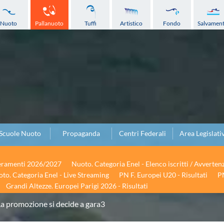
Nuoto
Pallanuoto
Tuffi
Artistico
Fondo
Salvamen
Scuole Nuoto
Propaganda
Centri Federali
Area Legislati
seramenti 2026/2027
Nuoto. Categoria Enel - Elenco iscritti / Avverten
to. Categoria Enel - Live Streaming
PN F. Europei U20 - Risultati
PN
Grandi Altezze. Europei Parigi 2026 - Risultati
a promozione si decide a gara3