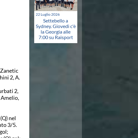
22 Luglio 2026
Settebello a
Sydney. Giovedì c'è
la Georgia alle
7:00 su Raisport
 Zanetic
ini 2, A.
rbati 2,
, Amelio,
 (Q) nel
to 3/5.
gol;