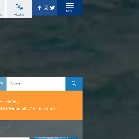
to
Master
va
ze - timing
 M. Mondiali U16 - Risultati