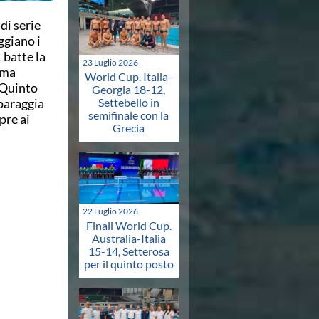
di serie
ggiano i
 batte la
23 Luglio 2026
oma
World Cup. Italia-
l Quinto
Georgia 18-12,
 paraggia
Settebello in
semifinale con la
pre ai
Grecia
22 Luglio 2026
Finali World Cup.
Australia-Italia
15-14, Setterosa
per il quinto posto