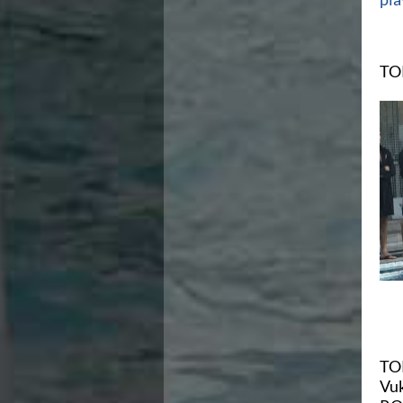
Ricerca Scuole Nuoto
Manuale SNF
Diventa SNF
Propaganda
TO
Norme e documenti
Risultati
Eventi
Centri Federali
C. F. Complesso natatorio Foro Italico
C. F. Polo Acquatico Frecciarossa Ostia
C. F. Unipol BluStadium Pietralata
C. F. Polo Acquatico Enel - Valco San Paolo
C. F. Acerra "Carlo Pedersoli"
C. F. Crotone
C. F. Livorno
C. F. Milano
C. F. Napoli "Felice Scandone"
C.F. Palazzo del Nuoto Torino
C. F. Trieste "Bruno Bianchi"
TOR
C. F. Verona "Alberto Castagnetti"
Vuk
C. F. Viterbo