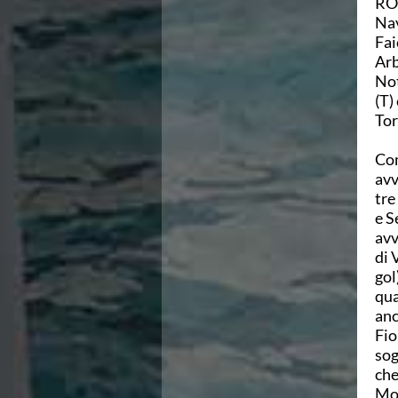
ROM
Area Legislativa
Nav
Protezione Civile
Faie
Qualità
Arb
Sostenibilità
Not
Privacy
(T)
Cookie Policy
Tor
Archivio News
Flash News
Com
Galleria fotografica
avv
Videogallery
tre
Intranet
e S
Webmail
avv
Contatti
di 
Mappa del sito
gol
qua
anc
Fio
sog
che
Mo