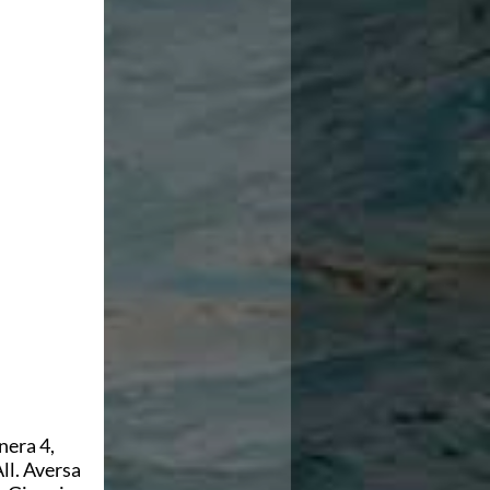
nera 4,
All. Aversa