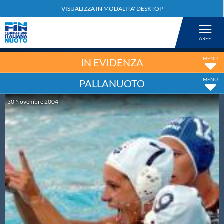
Federazione
Nuoto
IN EVIDENZA
PALLANUOTO
Pallanuoto
30
Novembre
2004
Tuffi
Artistico
Fondo
Salvamento