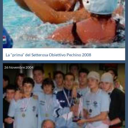
Master
Formazione
GUG
La "prima" del Setterosa Obiettivo Pechino 2008
Scuole Nuoto
26
Novembre
2004
Propaganda
Centri Federali
Area Legislativa