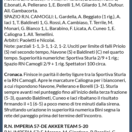
E.bonati, A. Pellerano 1, E. Borelli 1, M. Gilardo 1, M. Dufour.
Protezione Civile
All. Gambacorta.
SPAZIO R.N. CAMOGLI: L. Gardella, A. Beggiato (1 rig.), A.
Iaci 1, T. Baldineti 1, G. Rossi, A. Cambiaso, T. Terrile, M.
Qualità
Monari, G. Bianco 1, L. Barabino, F. Licata, A. Cuneo 1, E.
Caliogna 1. All. Temellini.
Arbitri: Paoletti e Nicolai.
Sostenibilità
Note: parziali 1-1, 3-1, 1-2, 1-2. Usciti per limite di falli Priolo
(S) nel secondo tempo, Navone (S) e Baldineti (C) nel quarto
tempo. Superiorità numeriche: Sportiva Sturla 2/9 +1 rig.;
Privacy
Spazio RN Camogli 2/9 + 1 rig. Spettatori 100 circa.
Cronaca
. Finisce in parità il derby ligure tra la Sportiva Sturla
Cookie Policy
e la RN Camogli. Apre le marcature Caliogna per i bianconeri,
a cui rispondono Navone, Pellerano e Borelli (3-1). Sturla
sempre avanti nel punteggio fino all'inizio della terza frazione
Archivio News
(5-3), quando Baldineti, Cuneo e Iaci ribaltano il risultato
firmando il +1 (6-5) a poco meno di tre minuti dalla sirena.
Sfruttando un'azione in superiorità numerica Bini segna la
Flash News
rete del pareggio prima del termine dell'incontro.
R.N. IMPERIA 57-DE AKKER TEAM 5-20
R.N. IMPERIA 57: F. Merano, M. Giordano, P. Parolini, G.