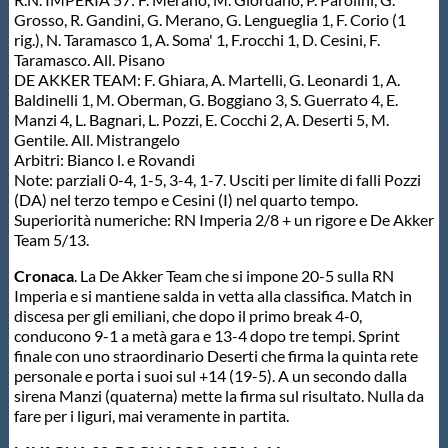
Galleria fotografica
Grosso, R. Gandini, G. Merano, G. Lengueglia 1, F. Corio (1
rig.), N. Taramasco 1, A. Soma' 1, F.rocchi 1, D. Cesini, F.
Videogallery
Taramasco. All. Pisano
DE AKKER TEAM: F. Ghiara, A. Martelli, G. Leonardi 1, A.
Baldinelli 1, M. Oberman, G. Boggiano 3, S. Guerrato 4, E.
Intranet
Manzi 4, L. Bagnari, L. Pozzi, E. Cocchi 2, A. Deserti 5, M.
Gentile. All. Mistrangelo
Arbitri: Bianco l. e Rovandi
Note: parziali 0-4, 1-5, 3-4, 1-7. Usciti per limite di falli Pozzi
Webmail
(DA) nel terzo tempo e Cesini (I) nel quarto tempo.
Superiorità numeriche: RN Imperia 2/8 + un rigore e De Akker
Team 5/13.
Contatti
Cronaca
. La De Akker Team che si impone 20-5 sulla RN
Imperia e si mantiene salda in vetta alla classifica. Match in
Mappa del sito
discesa per gli emiliani, che dopo il primo break 4-0,
conducono 9-1 a metà gara e 13-4 dopo tre tempi. Sprint
finale con uno straordinario Deserti che firma la quinta rete
personale e porta i suoi sul +14 (19-5). A un secondo dalla
sirena Manzi (quaterna) mette la firma sul risultato. Nulla da
fare per i liguri, mai veramente in partita.