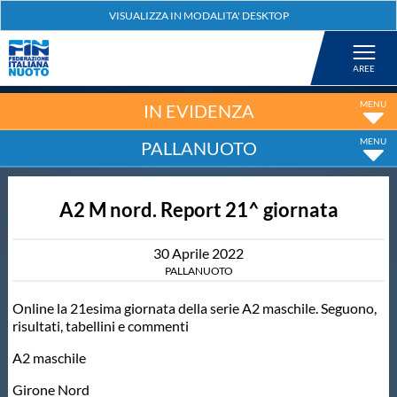
Federazione
Nuoto
IN EVIDENZA
PALLANUOTO
Pallanuoto
A2 M nord. Report 21^ giornata
Tuffi
30
Aprile
2022
Artistico
PALLANUOTO
Online la 21esima giornata della serie A2 maschile. Seguono,
Fondo
risultati, tabellini e commenti
A2 maschile
Salvamento
Girone Nord