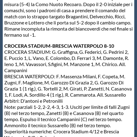
misura (5-4) la Como Nuoto Recoaro. Dopo il 2-0 iniziale per i
comaschi, sono i padroni di casa a prendere il comando del
match con lo strappo targato Bragantini, Delvecchio, Ricci,
Bruzzone e Lottero che li porta sul 5-2 dopo il cambio campo.
Rimane incompiuta la rimonta dei biancoverdi che nel finale si
fermano sul -1.
CROCERA STADIUM-BRESCIA WATERPOLO 8-10
CROCERA STADIUM: G. Graffigna, G. Federici, G. Pedrini 2,
E. Puccio 1, L. Vano, E. Colombo, D. Ferrari 3, M. Damonte, R.
Ieno 1, M. Vavassori, S.figini, M. Manzone 1, M. Chirico. All.
Campanini
BRESCIA WATERPOLO: F. Massenza Milani, F. Copeta, M.
Zugni, F. Maglione, M. Garozzo Di Grazia 2, G. Garozzo Di
Grazia 1 (1 rig.), G. Tortelli 2, M. Girati, P. Zanetti, N. Casanova
1, F. Lodi, A. Sordillo 4 (1 rig.), R. Cammarota. All. Sussarello
Arbitri: D'antoni e Petronilli
Note: parziali 1-2, 2-2, 4-3, 1-3. Usciti per limite di falli Zugni
(B) nel terzo tempo, Zanetti (B) e Casanova (B) nel quarto
tempo. Espulso il tecnico Campanini (C) nel terzo tempo.
Ammonito il tecnico Sussarello (B) nel terzo tempo.
Superiorità numeriche: Crocera Stadium 4/12 e Brescia