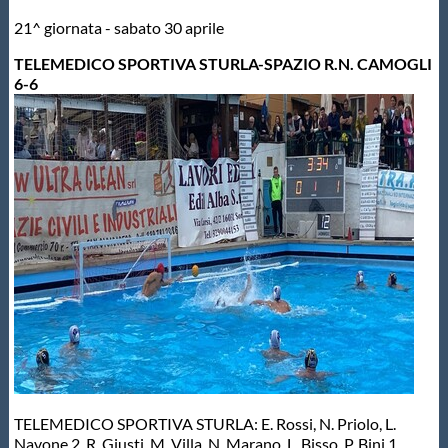
21^ giornata - sabato 30 aprile
Master
TELEMEDICO SPORTIVA STURLA-SPAZIO R.N. CAMOGLI
6-6
Formazione
GUG
Scuole Nuoto
Propaganda
Centri Federali
Area Legislativa
TELEMEDICO SPORTIVA STURLA: E. Rossi, N. Priolo, L.
Navone 2, R. Giusti, M. Villa, N. Marano, L. Bisso, P. Bini 1,