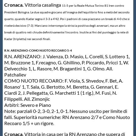
Cronaca.
Vittoria casalinga
11-5
per la Reale Mutua Torino 81 Iren contro
President Bologna. Le due squadre giocano all'insegna dell'equilibrio fino a metà del secondo
quarto, quando Kadar segna il 3-3 a 4'42. Poi i padroni di casa piazzano un break di 4-0 che si
rivelerà decisivo (7-3). Marciano interrompe la striscia positiva degli avversari, ma un altro
break di quattro reti chiude definitivamente l'incontro. Inutile ai fini del punteggio la rete di
Kadar (tripletta) nei secondi finali.
R.N. ARENZANO-COMO NUOTO RECOARO 5-4
R.N. ARENZANO: J. Valenza, D. Masio, L. Corelli, S. Lottero 1,
M. Bruzzone 1, F.recagno, G. Ghillino, P. Piccardo, P.ricci 1, W.
Delvecchio 1, L. Rasore, M. Bragantini 1, G. Olmo. All.
Patchaliev
COMO NUOTO RECOARO: F. Viola, S. Shvedov, F. Bet, A.
Rosano' 1, T. Sala, G. Bertotto, M. Beretta, G. Gennari, E.
Ciardi 2, J. Pellegatta, G. Marchetti 1 (1 rig.), M. Fusi, N.
Filippelli. All. Zimonjic
Arbitri: Severo e Piano
Note: parziali 0-2, 3-0, 2-1, 0-1. Nessuno uscito per limite di
falli. Superiorità numeriche: RN Arenzano 2/7 e Como Nuoto
Recoaro 1/5 + un rigore.
Cronaca
. Vittoria in casa per la RN Arenzano che supera di