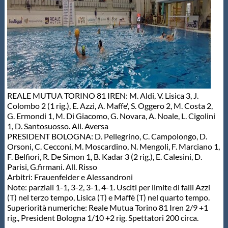
REALE MUTUA TORINO 81 IREN: M. Aldi, V. Lisica 3, J.
Colombo 2 (1 rig.), E. Azzi, A. Maffe', S. Oggero 2, M. Costa 2,
G. Ermondi 1, M. Di Giacomo, G. Novara, A. Noale, L. Cigolini
1, D. Santosuosso. All. Aversa
PRESIDENT BOLOGNA: D. Pellegrino, C. Campolongo, D.
Orsoni, C. Cecconi, M. Moscardino, N. Mengoli, F. Marciano 1,
F. Belfiori, R. De Simon 1, B. Kadar 3 (2 rig.), E. Calesini, D.
Parisi, G.firmani. All. Risso
Arbitri: Frauenfelder e Alessandroni
Note: parziali 1-1, 3-2, 3-1, 4-1. Usciti per limite di falli Azzi
(T) nel terzo tempo, Lisica (T) e Maffè (T) nel quarto tempo.
Superiorità numeriche: Reale Mutua Torino 81 Iren 2/9 +1
rig., President Bologna 1/10 +2 rig. Spettatori 200 circa.