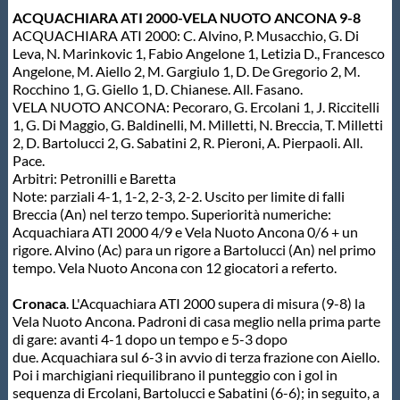
ACQUACHIARA ATI 2000-VELA NUOTO ANCONA 9-8
Master
ACQUACHIARA ATI 2000: C. Alvino, P. Musacchio, G. Di
Leva, N. Marinkovic 1, Fabio Angelone 1, Letizia D., Francesco
Angelone, M. Aiello 2, M. Gargiulo 1, D. De Gregorio 2, M.
Formazione
Rocchino 1, G. Giello 1, D. Chianese. All. Fasano.
VELA NUOTO ANCONA: Pecoraro, G. Ercolani 1, J. Riccitelli
1, G. Di Maggio, G. Baldinelli, M. Milletti, N. Breccia, T. Milletti
GUG
2, D. Bartolucci 2, G. Sabatini 2, R. Pieroni, A. Pierpaoli. All.
Pace.
Arbitri: Petronilli e Baretta
Scuole Nuoto
Note: parziali 4-1, 1-2, 2-3, 2-2. Uscito per limite di falli
Breccia (An) nel terzo tempo. Superiorità numeriche:
Acquachiara ATI 2000 4/9 e Vela Nuoto Ancona 0/6 + un
rigore. Alvino (Ac) para un rigore a Bartolucci (An) nel primo
Propaganda
tempo. Vela Nuoto Ancona con 12 giocatori a referto.
Cronaca
. L'Acquachiara ATI 2000 supera di misura (9-8) la
Centri Federali
Vela Nuoto Ancona. Padroni di casa meglio nella prima parte
di gare: avanti 4-1 dopo un tempo e 5-3 dopo
due. Acquachiara sul 6-3 in avvio di terza frazione con Aiello.
Area Legislativa
Poi i marchigiani riequilibrano il punteggio con i gol in
sequenza di Ercolani, Bartolucci e Sabatini (6-6); in seguito, a