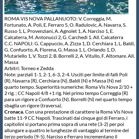
ROMA VIS NOVA PALLANUOTO: V. Correggia, M.
Fortunato, A. Poli, E. Ferraro 5, O. Radulovic, A. Navarra, S.
Russo 1, L. Provenziani, A. Agnolet 1, A. Narciso 1, E.
Calcaterra, M. Antonucci 2, G. Carchedi 1. All. Calcaterra
C.C. NAPOLI: G. Cappuccio, A. Zizza 1, D. Cerchiara 1, L. Baldi,
G. Confuorto, A. Florena, G. Massa 1, L. Orlando 1, D.
Mutariello 1, V. Tozzi 2, B. Borrelli 2, A. Vitullo, F. Altomare. All.
Massa
Arbitri: Torneo e Zedda
Note: parziali 1-1, 2-1, 6-3, 2-4. Usciti per limite di falli Poli
(R), Navarra (R), Cerchiara (N), Baldi (N) e Massa (N) nel
quarto tempo. Superiorità numeriche: Roma Vis Nova 2/10 +
2 rig. ; CC Napoli 4/8 +1 rig. Nel primo tempo Correggia (R)
para un rigore a Confuorto (N). Borrelli (N) nel quarto tempo
sbaglia un rigore (traversa).
Cronaca.
Con una prestazione di carattere la Roma Vis Nova
batte 11-9 CC Napoli. Trascinati dai cinque gol di Ferraro, i
capitolini si portano prima sopra di una rete (3-2) per poi
allungare a quattro le lunghezze di vantaggio al termine del
terzo periodo (9-5). Narciso e Ferraro incrementano il