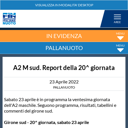
Federazione
Nuoto
IN EVIDENZA
PALLANUOTO
Pallanuoto
A2 M sud. Report della 20^ giornata
Tuffi
23
Aprile
2022
Artistico
PALLANUOTO
Sabato 23 aprile è in programma la ventesima giornata
Fondo
dell'A2 maschile. Seguono programma, risultati, tabellini e
commenti del girone sud.
Salvamento
Girone sud - 20^ giornata, sabato 23 aprile