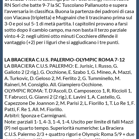
Galleria fotografica
RN Sori che batte 9-7 la SC Tuscolano Pallanuoto e supera
l'avversaria in classifica. Buona la partenza dei padroni di casa
con Viacava (tripletta) e Mugnaini che li trascinano prima sul
Videogallery
3-0 e poi sul 5-1 di metà partita. I capitolini provano a farsi
sotto dopo il cambio campo, ma non basta il terzo parziale
vinto 4-2: negli ultimi otto minuti Cocchiere difende il
Intranet
vantaggio (+2) per i liguri che si aggiudicano i tre punti.
Webmail
LA BRACIERA C.U.S. PALERMO-OLYMPIC ROMA 7-12
LA BRACIERA C.U.S. PALERMO: E. Jurisic, I. Russo, G.
Galioto 2 (2 rig.), G. Occhione, E. Szabo 1, G. Mineo, A. Mazzi,
Contatti
A. Turkovic, D. Geloso 2, M. Ferlito 2, G. Tumminello, M.
Raineri, M. Consiglio. All. Giampiero Occhione.
OLYMPIC ROMA: T. D'Ascoli, D. Camposecco 1, R. Riccioli 1,
Mappa del sito
T. Fabrucci, G. Gianni 2 (2 rig.), E. Lavini 1, A. Castello, G.
Capezzone De Joannon 2, M. Parisi 2, L. Fiorillo 1, T. Lo Re 1, F.
Patti, F. Re 1. All. M. Fiorillo.
Arbitri: Sponza e Carmignani.
Note: parziali 1-1, 4-3, 1-4, 1-4. Uscito per limite di falli Mazzi
(P) nel quarto tempo. Superiorità numeriche: La Braciera
C.U.S. Palermo 2/3 + quattro rigori e Olympic Roma 5/9 + due