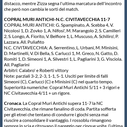
distacco, mentre Zizza segna l'ultima marcatura dell'incontro
che però non cambia le sorti del match.
COPRAL MURI ANTICHI-N.C. CIVITAVECCHIA 11-7
COPRAL MURI ANTICHI: G. Spampinato, A. Scebba 4, V.
Nicolosi 1, D. Zovko 1, A. Nifosi', M. Marangolo 2, S. Camilleri
2, S. Longo, A. Fiorito, V. Belfiore 1, L. Muscuso, A. Schiliro', P.
Lazzara. All. Puliafito
N.C. CIVITAVECCHIA: A. Serrentino, L. Urbani, M. Minisini,
D. Martinelli, V. Di Bella, S. Carlucci 1, M. Greco, N. Gatto, D.
Romiti 1, D. Simeoni 1, A. Silvestri 1, L. Pagliarini 3, G. Visciola.
All. Pagliarini
Arbitri: Calabro' e Roberti vittory
Note: parziali 3-2, 2-3, 1-1, 5-1. Usciti per limite di falli
Simeoni (C), Carlucci (C) e Minisini (C) nel quarto tempo.
Superiorità numeriche: Copral Muri Antichi 5/11 + 3 rigori e
NC Civitavecchia 4/11 + un rigore.
Cronaca
. La Copral Muri Antichi supera 11-7 la NC
Civitavecchia, che rimane fanalino di coda. Partita sofferta
per gli etnei che tentano di condurre i giochi senza mai
riuscire a consolidare il vantaggio. I rossoblu rimangono
sempre in scia e ritrovano il pareggio per cinque volte, l’ultima