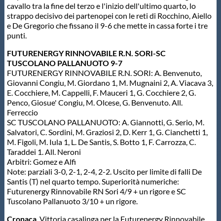
cavallo tra la fine del terzo e l'inizio dell'ultimo quarto, lo
Protezione Civile
strappo decisivo dei partenopei con le reti di Rocchino, Aiello
e De Gregorio che fissano il 9-6 che mette in cassa forte i tre
punti.
Qualità
FUTURENERGY RINNOVABILE R.N. SORI-SC
TUSCOLANO PALLANUOTO 9-7
Sostenibilità
FUTURENERGY RINNOVABILE R.N. SORI: A. Benvenuto,
Giovanni Congiu, M. Giordano 1, M. Mugnaini 2, A. Viacava 3,
E. Cocchiere, M. Cappelli, F. Mauceri 1, G. Cocchiere 2, G.
Privacy
Penco, Giosue' Congiu, M. Olcese, G. Benvenuto. All.
Ferreccio
SC TUSCOLANO PALLANUOTO: A. Giannotti, G. Serio, M.
Cookie Policy
Salvatori, C. Sordini, M. Graziosi 2, D. Kerr 1, G. Cianchetti 1,
M. Figoli, M. Iula 1, L. De Santis, S. Botto 1, F. Carrozza, C.
Taraddei 1. All. Neroni
Archivio News
Arbitri: Gomez e Alfi
Note: parziali 3-0, 2-1, 2-4, 2-2. Uscito per limite di falli De
Santis (T) nel quarto tempo. Superiorità numeriche:
Flash News
Futurenergy Rinnovabile RN Sori 4/9 + un rigore e SC
Tuscolano Pallanuoto 3/10 + un rigore.
Cronaca
. Vittoria casalinga per la Futurenergy Rinnovabile