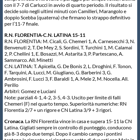
con il 7-7 di Carlucci in avvio di quarto periodo. Il risultato si
decide solo negli ultimi minuti con Camilleri, Marangolo e
doppio Scebba (quaterna) che firmano lo strappo definitivo
per l’11-7 finale.
R.N. FLORENTIA-C.N. LATINA 15-11
R.N. FLORENTIA: M. Cicali, G. Chemeri 1, A. Carnesecchi 3, N.
Benvenuti 2, T. De Mey 2, S. Sordini, T. Turchini 1, M. Calamai
2, P. Chellini 1, E. Bosazzi, M. Astarita 3, P. Partescano, A.
Sammarco. All. Minetti
C.N. LATINA: T. Apicella, G. De Bonis 2, L. Droghini, F. Tonon,
F. Tarquini, A. Lucci, M. Giugliano, G. Barberini 3, G.
Ambrosini, F. Lucci 3, F. Baraldi 1, A. Mele 2, M. Nocella. All.
Perillo
Arbitri: Gomez e Luciani
Note: parziali 4-1, 4-2, 3-5, 4-3. Uscito per limite di falli
Chemeri (F) nel quarto tempo. Superiorità numeriche: RN
Florentia 2/7 + un rigore e CN Latina 3/9 + 3 rigori.
Cronaca
. La RN Florentia vince in casa e supera 15-11 la CN
Latina. Gigliati sempre in controllo di punteggio, conducono
già 8-3 dopo due tempi. Dopo il cambio campo i pontini
tentano la rimonta e si riportano sotto di due reti con Mele in