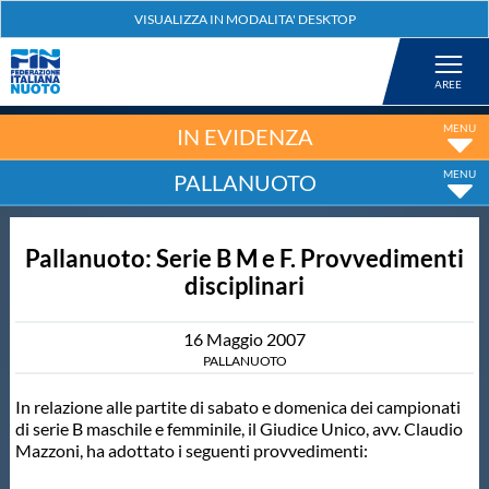
Federazione
Nuoto
IN EVIDENZA
PALLANUOTO
Pallanuoto
Pallanuoto: Serie B M e F. Provvedimenti
Tuffi
disciplinari
Artistico
16
Maggio
2007
PALLANUOTO
Fondo
In relazione alle partite di sabato e domenica dei campionati
di serie B maschile e femminile, il Giudice Unico, avv. Claudio
Mazzoni, ha adottato i seguenti provvedimenti:
Salvamento