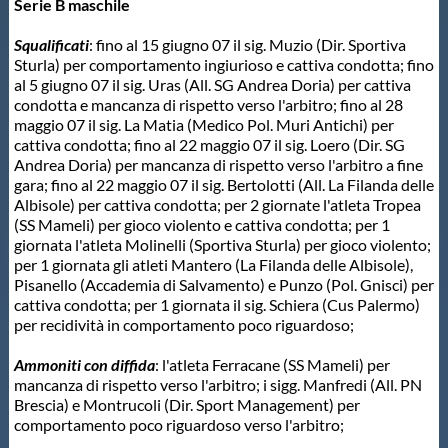
Serie B maschile
Master
Squalificati
: fino al 15 giugno 07 il sig. Muzio (Dir. Sportiva
Sturla) per comportamento ingiurioso e cattiva condotta; fino
al 5 giugno 07 il sig. Uras (All. SG Andrea Doria) per cattiva
Formazione
condotta e mancanza di rispetto verso l'arbitro; fino al 28
maggio 07 il sig. La Matia (Medico Pol. Muri Antichi) per
cattiva condotta; fino al 22 maggio 07 il sig. Loero (Dir. SG
GUG
Andrea Doria) per mancanza di rispetto verso l'arbitro a fine
gara; fino al 22 maggio 07 il sig. Bertolotti (All. La Filanda delle
Albisole) per cattiva condotta; per 2 giornate l'atleta Tropea
Scuole Nuoto
(SS Mameli) per gioco violento e cattiva condotta; per 1
giornata l'atleta Molinelli (Sportiva Sturla) per gioco violento;
per 1 giornata gli atleti Mantero (La Filanda delle Albisole),
Propaganda
Pisanello (Accademia di Salvamento) e Punzo (Pol. Gnisci) per
cattiva condotta; per 1 giornata il sig. Schiera (Cus Palermo)
per recidività in comportamento poco riguardoso;
Centri Federali
Ammoniti con diffida
: l'atleta Ferracane (SS Mameli) per
mancanza di rispetto verso l'arbitro; i sigg. Manfredi (All. PN
Brescia) e Montrucoli (Dir. Sport Management) per
Area Legislativa
comportamento poco riguardoso verso l'arbitro;