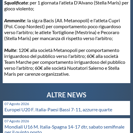
Galleria fotografica
Squalificata
: per 1 giornata l'atleta D'Alvano (Stella Maris) per
gioco violento;
Videogallery
Ammonite
: la sig.ra Bacis (All. Metanopoli) e l'atleta Cupri
(Pol. Coop Nordest) per comportamento poco riguardoso
verso l'arbitro; le atlete Tortiglione (Mestrina) e Pecoraro
Intranet
(Stella Maris) per mancanza di rispetto verso l'arbitro;
Multe
: 120€ alla società Metanopoli per comportamento
Webmail
irriguardoso del pubblico verso l'arbitro; 60€ alla società
Team Marche per comportamento irriguardoso del pubblico
verso l'arbitro; 60€ alle società Nuotatori Salerno e Stella
Contatti
Maris per carenze organizzative.
Mappa del sito
07 Agosto 2026
Europei U20 F. Italia-Paesi Bassi 7-11, azzurre quarte
07 Agosto 2026
Mondiali U16 M. Italia-Spagna 14-17 dtr, sabato semifinale
per il quinto posto