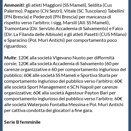
Ammoniti
: gli atleti Maggioni (SS Mameli), Seidita (Cus
Protezione Civile
Palermo), Pagano (CN Sestri), Vitale (SC Tuscolano) Tabellini
(PN Brescia) e Pederzoli (PN Brescia) per mancanza di
rispetto verso l'arbitro; i sigg. Marsili (All. SS Mameli),
Qualità
Tramontana (Dir. Servizio Accademia di Salvamento) e Falco
(Dir. La Filanda delle Albisole) e gli atleti Pasetti (CUS Milano)
e Sparacino (Pol. Muri Antichi) per comportamento poco
Sostenibilità
riguardoso;
Multe
: 120€ alla società Vigevano Nuoto per difformità
Privacy
corsie; 120€ alla società Accademia di Salvamento (60 per
carenze organizzative e 60 per comportamento ingiurioso del
pubblico; 60€ alle società SS Mameli e Sportiva Sturla per
Cookie Policy
comportamento ingiurioso del pubblico verso l'arbitro; 60€
alle società Sport Management e SCN Napoli per carenze
organizzative; 60€ alla società Agestour Payton Bari per
Archivio News
comportamento ingiurioso del pubblico verso l'arbitro; 60€
alle società Waterpolo Fontalba Messina e Pol. Muri Antichi
per cattiva condotta dei giocatori a fine gara.
Flash News
Serie B femminile