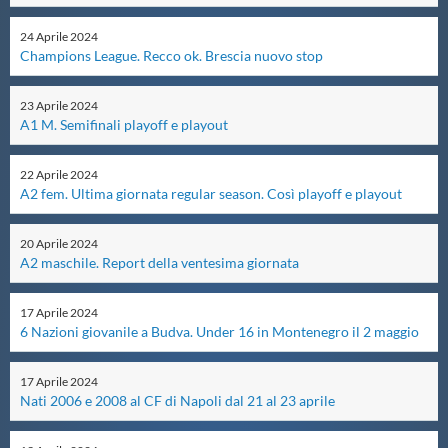
Master
24
Aprile
2024
Champions League. Recco ok. Brescia nuovo stop
Formazione
23
Aprile
2024
A1 M. Semifinali playoff e playout
GUG
22
Aprile
2024
A2 fem. Ultima giornata regular season. Così playoff e playout
Scuole Nuoto
20
Aprile
2024
A2 maschile. Report della ventesima giornata
Propaganda
17
Aprile
2024
6 Nazioni giovanile a Budva. Under 16 in Montenegro il 2 maggio
Centri Federali
17
Aprile
2024
Nati 2006 e 2008 al CF di Napoli dal 21 al 23 aprile
Area Legislativa