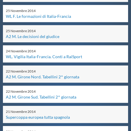
Master
25
Novembre
2014
WL F. Le formazioni di Italia-Francia
Formazione
25
Novembre
2014
A2 M. Le decisioni del giudice
GUG
24
Novembre
2014
WL. Vigilia Italia-Francia. Conti a RaiSport
Scuole Nuoto
22
Novembre
2014
A2 M. Girone Nord. Tabellini 2^ giornata
Propaganda
22
Novembre
2014
A2 M. Girone Sud. Tabellini 2^ giornata
Centri Federali
21
Novembre
2014
Supercoppa europea tutta spagnola
Area Legislativa