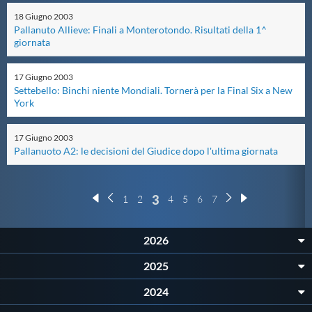
Protezione Civile
18
Giugno
2003
Pallanuto Allieve: Finali a Monterotondo. Risultati della 1^
giornata
Qualità
17
Giugno
2003
Settebello: Binchi niente Mondiali. Tornerà per la Final Six a New
Sostenibilità
York
17
Giugno
2003
Privacy
Pallanuoto A2: le decisioni del Giudice dopo l'ultima giornata
Cookie Policy
3
1
2
4
5
6
7
Archivio News
2026
2025
Flash News
2024