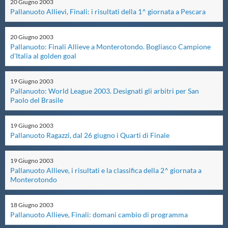
20
Giugno
2003
Pallanuoto Allievi, Finali: i risultati della 1^ giornata a Pescara
Master
20
Giugno
2003
Pallanuoto: Finali Allieve a Monterotondo. Bogliasco Campione
Formazione
d'Italia al golden goal
GUG
19
Giugno
2003
Pallanuoto: World League 2003. Designati gli arbitri per San
Paolo del Brasile
Scuole Nuoto
19
Giugno
2003
Pallanuoto Ragazzi, dal 26 giugno i Quarti di Finale
Propaganda
19
Giugno
2003
Pallanuoto Allieve, i risultati e la classifica della 2^ giornata a
Centri Federali
Monterotondo
18
Giugno
2003
Area Legislativa
Pallanuoto Allieve, Finali: domani cambio di programma