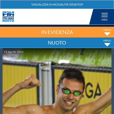
Federazione
Nuoto
IN EVIDENZA
NUOTO
Pallanuoto
15
Aprile
2011
Tuffi
Artistico
Fondo
Salvamento