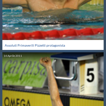
Master
Formazione
GUG
Assoluti Primaverili Pizzetti protagonista
Scuole Nuoto
14
Aprile
2011
Propaganda
Centri Federali
Area Legislativa