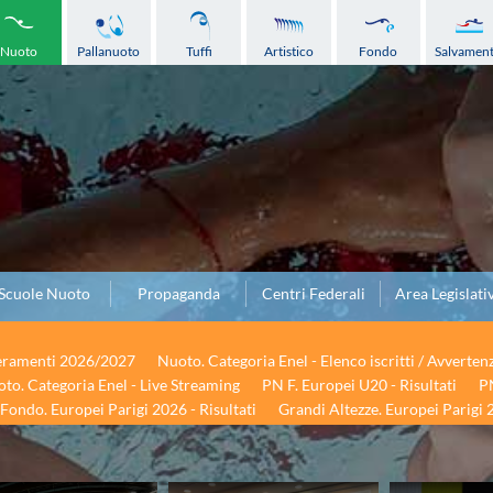
Nuoto
Pallanuoto
Tuffi
Artistico
Fondo
Salvamen
Scuole Nuoto
Propaganda
Centri Federali
Area Legislati
seramenti 2026/2027
Nuoto. Categoria Enel - Elenco iscritti / Avverten
to. Categoria Enel - Live Streaming
PN F. Europei U20 - Risultati
PN
Fondo. Europei Parigi 2026 - Risultati
Grandi Altezze. Europei Parigi 2