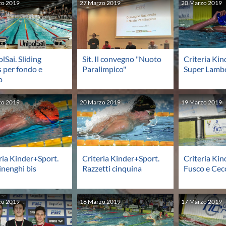
zo
2019
27
Marzo
2019
20
Marzo
2019
lSai. Sliding
Sit. Il convegno "Nuoto
Criteria Kin
 per fondo e
Paralimpico"
Super Lambe
o
zo
2019
20
Marzo
2019
19
Marzo
2019
ria Kinder+Sport.
Criteria Kinder+Sport.
Criteria Kin
nenghi bis
Razzetti cinquina
Fusco e Cec
zo
2019
18
Marzo
2019
17
Marzo
2019