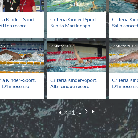
ria Kinder+Sport.
Criteria Kinder+Sport.
Criteria Kin
tti da record
Subito Martinenghi
Salin concede
zo
2019
17
Marzo
2019
17
Marzo
2019
ria Kinder+Sport.
Criteria Kinder+Sport.
Criteria Kin
r D'Innocenzo
Altri cinque record
D'Innocenzo
1
2