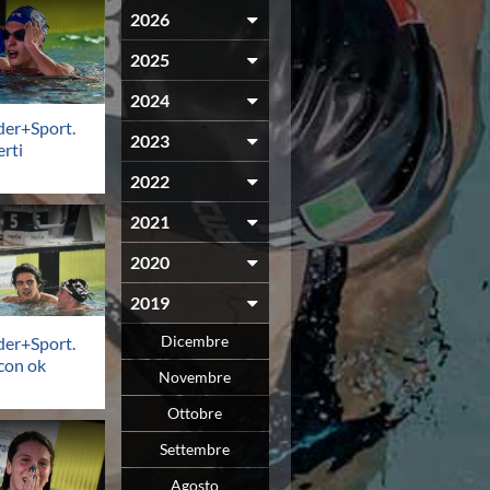
2026
2025
2024
der+Sport.
2023
rti
2022
2021
2020
2019
Dicembre
der+Sport.
con ok
Novembre
Ottobre
Settembre
Agosto