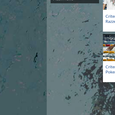
Campionato A2 Maschile
Campionato A2 Femminile
Campionato B Maschile
Crite
Storico Campionati 2003-2017
Razze
Finali Giovanili
Trofei delle Regioni
CoMeN Cup
17
Mar
News
Flash News
Waterpolo Channel
Tuffi
Eventi
Crite
Norme e documenti
Poke
Risultati e Classifiche
Azzurri
News
Flash News
Artistico
Eventi
Norme e documenti
Risultati e Classifiche