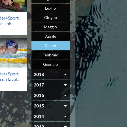
Luglio
der+Sport.
Giugno
 il bis
Maggio
Aprile
Marzo
Febbraio
Gennaio
der+Sport.
2018
 da favola
2017
2016
2015
2014
2013