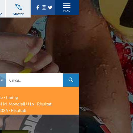
to
Master
va
ze - timing
 M. Mondiali U16 - Risultati
026 - Risultati