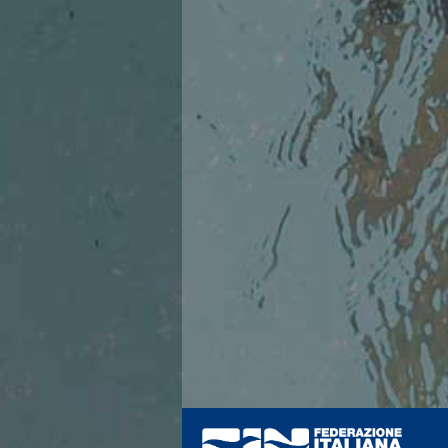
Azzurri
News
Flash News
Fondo
Eventi
Grand Prix
Norme e documenti
Risultati e Classifiche
Primati
Azzurri
News
Flash News
Salvamento
Eventi
Norme e documenti
Risultati e Classifiche
Albi d'oro - Primati
News
Flash News
Master