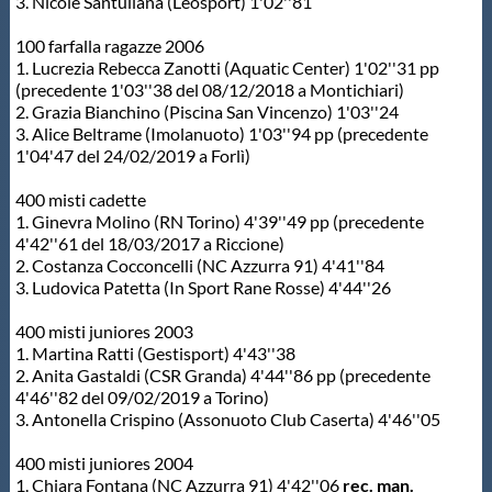
3. Nicole Santuliana (Leosport) 1'02''81
100 farfalla ragazze 2006
1. Lucrezia Rebecca Zanotti (Aquatic Center) 1'02''31 pp
(precedente 1'03''38 del 08/12/2018 a Montichiari)
2. Grazia Bianchino (Piscina San Vincenzo) 1'03''24
3. Alice Beltrame (Imolanuoto) 1'03''94 pp (precedente
1'04'47 del 24/02/2019 a Forlì)
400 misti cadette
1. Ginevra Molino (RN Torino) 4'39''49 pp (precedente
4'42''61 del 18/03/2017 a Riccione)
2. Costanza Cocconcelli (NC Azzurra 91) 4'41''84
3. Ludovica Patetta (In Sport Rane Rosse) 4'44''26
400 misti juniores 2003
1. Martina Ratti (Gestisport) 4'43''38
2. Anita Gastaldi (CSR Granda) 4'44''86 pp (precedente
4'46''82 del 09/02/2019 a Torino)
3. Antonella Crispino (Assonuoto Club Caserta) 4'46''05
400 misti juniores 2004
1. Chiara Fontana (NC Azzurra 91) 4'42''06
rec. man.