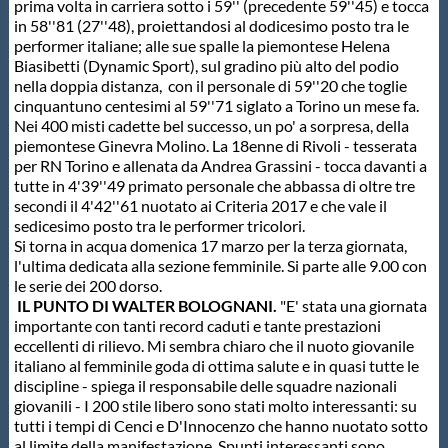
prima volta in carriera sotto i 59'' (precedente 59''45) e tocca
in 58''81 (27''48), proiettandosi al dodicesimo posto tra le
performer italiane; alle sue spalle la piemontese Helena
Biasibetti (Dynamic Sport), sul gradino più alto del podio
nella doppia distanza, con il personale di 59''20 che toglie
cinquantuno centesimi al 59''71 siglato a Torino un mese fa.
Nei 400 misti cadette bel successo, un po' a sorpresa, della
piemontese Ginevra Molino. La 18enne di Rivoli - tesserata
per RN Torino e allenata da Andrea Grassini - tocca davanti a
tutte in 4'39''49 primato personale che abbassa di oltre tre
secondi il 4'42''61 nuotato ai Criteria 2017 e che vale il
sedicesimo posto tra le performer tricolori.
Si torna in acqua domenica 17 marzo per la terza giornata,
l'ultima dedicata alla sezione femminile. Si parte alle 9.00 con
le serie dei 200 dorso.
IL PUNTO DI WALTER BOLOGNANI.
"E' stata una giornata
importante con tanti record caduti e tante prestazioni
eccellenti di rilievo. Mi sembra chiaro che il nuoto giovanile
italiano al femminile goda di ottima salute e in quasi tutte le
discipline - spiega il responsabile delle squadre nazionali
giovanili - I 200 stile libero sono stati molto interessanti: su
tutti i tempi di Cenci e D'Innocenzo che hanno nuotato sotto
al limite della manifestazione. Spunti interessanti sono