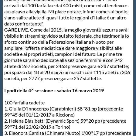
arrivati dai 100 farfalla e dai 400 misti, come mi attendevo e
auspicavo alla vigilia. Mi piace notare, infine, come sul podio
siano salite atlete di quasi tutte le regioni d'Italia: è un altro
dato confrortante".
GARE LIVE.
Come dal 2015, la meglio gioventù azzurra sarà
visibile in streaming video sul sito federale, che testimonia lo
sforzo continuo della Federazione Italiana Nuoto per
ampliare l'offerta mediatica e dare maggiore visibilità alle
società e ai propri atleti, campioni del futuro. Le prime tre
giornate saranno dedicate alla sezione femminile con 942
atlete di 267 società, per 2463 presenze gara e 287 staffette;
poi spazio dal 18 al 20 marzo ai maschi con 1115 atleti di 306
società, per 2777 presenze gara e 257 staffette.
I podi della 4^ sessione - sabato 16 marzo 2019
100 farfalla cadette
1. Giulia D'Innocenzo (Carabinieri) 58''81 pp (precedente
59''45 del 01/12/2017 a Riccione)
2. Helena Biasibetti (Dynamic Sport) 59''20 pp (precedente
59''71 del 23/02/2019 a Torino)
3. Eleonora Camisa (Chimera Nuoto) 1'00''17 pp (precedente