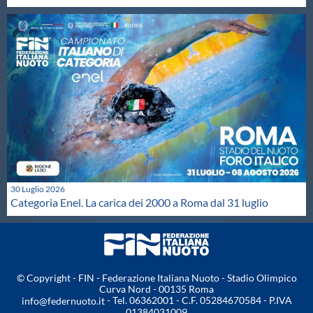
30 Luglio 2026
Categoria Enel. La carica dei 2000 a Roma dal 31 luglio
© Copyright - FIN - Federazione Italiana Nuoto - Stadio Olimpico
Curva Nord - 00135 Roma
- Tel. 06362001 - C.F. 05284670584 - P.IVA
info@federnuoto.it
01384031009