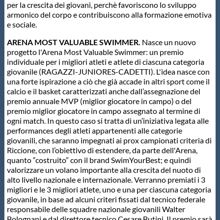
per la crescita dei giovani, perchè favoriscono lo sviluppo
armonico del corpo e contribuiscono alla formazione emotiva
e sociale.
ARENA MOST VALUABLE SWIMMER.
Nasce un nuovo
progetto l'Arena Most Valuable Swimmer: un premio
individuale per i migliori atleti e atlete di ciascuna categoria
giovanile (RAGAZZI-JUNIORES-CADETTI). L'idea nasce con
una forte ispirazione a ciò che già accade in altri sport come il
calcio e il basket caratterizzati anche dall’assegnazione del
premio annuale MVP (miglior giocatore in campo) o del
premio miglior giocatore in campo assegnato al termine di
ogni match. In questo caso si tratta di un’iniziativa legata alle
performances degli atleti appartenenti alle categorie
giovanili, che saranno impegnati ai prox campionati criteria di
Riccione, con l’obiettivo di estendere, da parte dell'Arena,
quanto “costruito” con il brand SwimYourBest; e quindi
valorizzare un volano importante alla crescita del nuoto di
alto livello nazionale e internazionale. Verranno premiati i 3
migliori e le 3 migliori atlete, uno e una per ciascuna categoria
giovanile, in base ad alcuni criteri fissati dal tecnico federale
responsabile delle squadre nazionale giovanili Walter
Bolognani e dal direttore tecnico Cesare Butini. Il premio sarà