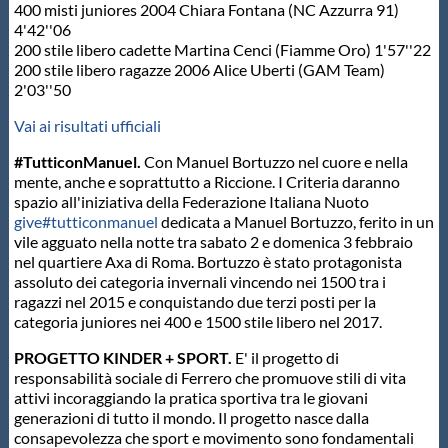
400 misti juniores 2004 Chiara Fontana (NC Azzurra 91)
4'42''06
200 stile libero cadette Martina Cenci (Fiamme Oro) 1'57''22
200 stile libero ragazze 2006 Alice Uberti (GAM Team)
2'03''50
Vai ai risultati ufficiali
#TutticonManuel.
Con Manuel Bortuzzo nel cuore e nella
mente, anche e soprattutto a Riccione. I Criteria daranno
spazio all'iniziativa della Federazione Italiana Nuoto
give#tutticonmanuel
dedicata a Manuel Bortuzzo, ferito in un
vile agguato nella notte tra sabato 2 e domenica 3 febbraio
nel quartiere Axa di Roma. Bortuzzo è stato protagonista
assoluto dei categoria invernali vincendo nei 1500 tra i
ragazzi nel 2015 e conquistando due terzi posti per la
categoria juniores nei 400 e 1500 stile libero nel 2017.
PROGETTO KINDER + SPORT.
E' il progetto di
responsabilità sociale di Ferrero che promuove stili di vita
attivi incoraggiando la pratica sportiva tra le giovani
generazioni di tutto il mondo. Il progetto nasce dalla
consapevolezza che sport e movimento sono fondamentali