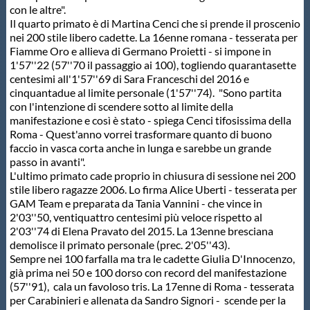
Galleria fotografica
con le altre".
Il quarto primato è di Martina Cenci che si prende il proscenio
nei 200 stile libero cadette. La 16enne romana - tesserata per
Videogallery
Fiamme Oro e allieva di Germano Proietti - si impone in
1'57''22 (57''70 il passaggio ai 100), togliendo quarantasette
centesimi all'1'57''69 di Sara Franceschi del 2016 e
Intranet
cinquantadue al limite personale (1'57''74). "Sono partita
con l'intenzione di scendere sotto al limite della
manifestazione e così è stato - spiega Cenci tifosissima della
Webmail
Roma - Quest'anno vorrei trasformare quanto di buono
faccio in vasca corta anche in lunga e sarebbe un grande
passo in avanti".
Contatti
L'ultimo primato cade proprio in chiusura di sessione nei 200
stile libero ragazze 2006. Lo firma Alice Uberti - tesserata per
GAM Team e preparata da Tania Vannini - che vince in
Mappa del sito
2'03''50, ventiquattro centesimi più veloce rispetto al
2'03''74 di Elena Pravato del 2015. La 13enne bresciana
demolisce il primato personale (prec. 2'05''43).
Sempre nei 100 farfalla ma tra le cadette Giulia D'Innocenzo,
già prima nei 50 e 100 dorso con record del manifestazione
(57''91), cala un favoloso tris. La 17enne di Roma - tesserata
per Carabinieri e allenata da Sandro Signori - scende per la