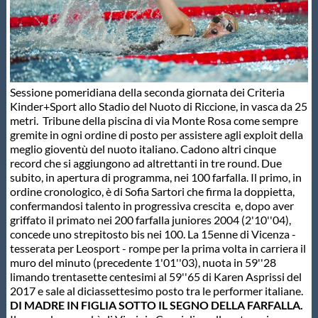
Master
Formazione
Sessione pomeridiana della seconda giornata dei Criteria
Kinder+Sport allo Stadio del Nuoto di Riccione, in vasca da 25
GUG
metri. Tribune della piscina di via Monte Rosa come sempre
gremite in ogni ordine di posto per assistere agli exploit della
meglio gioventù del nuoto italiano. Cadono altri cinque
Scuole Nuoto
record che si aggiungono ad altrettanti in tre round. Due
subito, in apertura di programma, nei 100 farfalla. Il primo, in
ordine cronologico, è di Sofia Sartori che firma la doppietta,
Propaganda
confermandosi talento in progressiva crescita e, dopo aver
griffato il primato nei 200 farfalla juniores 2004 (2'10''04),
concede uno strepitosto bis nei 100. La 15enne di Vicenza -
Centri Federali
tesserata per Leosport - rompe per la prima volta in carriera il
muro del minuto (precedente 1'01''03), nuota in 59''28
limando trentasette centesimi al 59''65 di Karen Asprissi del
Area Legislativa
2017 e sale al diciassettesimo posto tra le performer italiane.
DI MADRE IN FIGLIA SOTTO IL SEGNO DELLA FARFALLA.