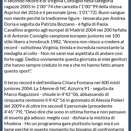
Il secondo record è di Virginia Consiglio nella categoria
Protezione Civile
ragazze 2005 in 1'00''74 che cancella l'1'00''99 della stessa
Asprissi del 2016 e il personale (prec. 1'01''72). Buon sangue
non mente perchè la tredicenne ligure - tesserata per Andrea
Qualità
Doria e seguita da Patrizia Bozzano - è figlia di Paola
Cavallino argento agli europei di Madrid 2004 nei 200 farfalla
e di Antonio Consiglio campione europeo juniores nei 100
Sostenibilità
stile libero a Innsbruck 1982. "Ancora non riesco a credere al
record - sottolinea Virginia, timida e incredula nonostante la
medaglia al collo - Non mi sarei mai aspettata di andare così
forte oggi. Dedico ovviamente questa giornata ai miei genitori
Privacy
che hanno sempre creduto in me e che mi hanno fatto amare
questo sport".
Cookie Policy
Il terzo record è dell'emiliana Chiara Fontana nei 400 misti
juniores 2004. La 14enne di NC Azzurra 91 - seguita da
Marco Raguzzoni - chiude in 4'42''06, abbassando di
Archivio News
cinquanta centesimi il 4'42''56 in gommato di Alessia Polieri
del 2009 e di oltre tre secondi il personale (precedente
4'45''79). "Devo dire che sono in ottima forma e non pensavo
Flash News
di esserlo già adesso: meglio così - dichiara la mistista di
Modena - Ho un programma gare piuttosto lungo ma è un
bene perchè in questo momento ho bisogno di confrontarmi