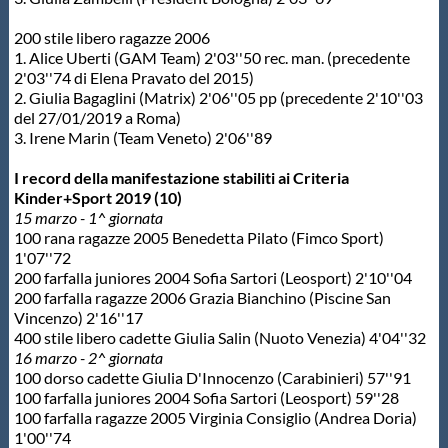
200 stile libero ragazze 2006
1. Alice Uberti (GAM Team) 2'03''50 rec. man. (precedente
2'03''74 di Elena Pravato del 2015)
2. Giulia Bagaglini (Matrix) 2'06''05 pp (precedente 2'10''03
del 27/01/2019 a Roma)
3. Irene Marin (Team Veneto) 2'06''89
I record della manifestazione stabiliti ai Criteria
Kinder+Sport 2019 (10)
15 marzo - 1^ giornata
100 rana ragazze 2005 Benedetta Pilato (Fimco Sport)
1'07''72
200 farfalla juniores 2004 Sofia Sartori (Leosport) 2'10''04
200 farfalla ragazze 2006 Grazia Bianchino (Piscine San
Vincenzo) 2'16''17
400 stile libero cadette Giulia Salin (Nuoto Venezia) 4'04''32
16 marzo - 2^ giornata
100 dorso cadette Giulia D'Innocenzo (Carabinieri) 57''91
100 farfalla juniores 2004 Sofia Sartori (Leosport) 59''28
100 farfalla ragazze 2005 Virginia Consiglio (Andrea Doria)
1'00''74