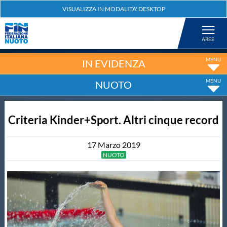
Federazione
Nuoto
IN EVIDENZA
NUOTO
Pallanuoto
Criteria Kinder+Sport. Altri cinque record
Tuffi
17
Marzo
2019
Artistico
NUOTO
Fondo
Salvamento