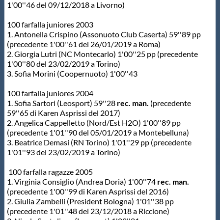
1'00''46 del 09/12/2018 a Livorno)
100 farfalla juniores 2003
1. Antonella Crispino (Assonuoto Club Caserta) 59''89 pp
(precedente 1'00''61 del 26/01/2019 a Roma)
2. Giorgia Lutri (NC Montecarlo) 1'00''25 pp (precedente
1'00''80 del 23/02/2019 a Torino)
3. Sofia Morini (Coopernuoto) 1'00''43
100 farfalla juniores 2004
1. Sofia Sartori (Leosport) 59''28
rec. man.
(precedente
59''65 di Karen Asprissi del 2017)
2. Angelica Cappelletto (Nord/Est H2O) 1'00''89 pp
(precedente 1'01''90 del 05/01/2019 a Montebelluna)
3. Beatrice Demasi (RN Torino) 1'01''29 pp (precedente
1'01''93 del 23/02/2019 a Torino)
100 farfalla ragazze 2005
1. Virginia Consiglio (Andrea Doria) 1'00''74
rec. man.
(precedente 1'00''99 di Karen Asprissi del 2016)
2. Giulia Zambelli (President Bologna) 1'01''38 pp
(precedente 1'01''48 del 23/12/2018 a Riccione)