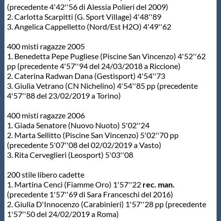
(precedente 4'42''56 di Alessia Polieri del 2009)
2. Carlotta Scarpitti (G. Sport Village) 4'48''89
3. Angelica Cappelletto (Nord/Est H2O) 4'49''62
400 misti ragazze 2005
1. Benedetta Pepe Pugliese (Piscine San Vincenzo) 4'52''62
pp (precedente 4'57''94 del 24/03/2018 a Riccione)
2. Caterina Radwan Dana (Gestisport) 4'54''73
3. Giulia Vetrano (CN Nichelino) 4'54''85 pp (precedente
4'57''88 del 23/02/2019 a Torino)
400 misti ragazze 2006
1. Giada Senatore (Nuovo Nuoto) 5'02''24
2. Marta Sellitto (Piscine San Vincenzo) 5'02''70 pp
(precedente 5'07''08 del 02/02/2019 a Vasto)
3. Rita Cerveglieri (Leosport) 5'03''08
200 stile libero cadette
1. Martina Cenci (Fiamme Oro) 1'57''22
rec. man.
(precedente 1'57''69 di Sara Franceschi del 2016)
2. Giulia D'Innocenzo (Carabinieri) 1'57''28 pp (precedente
1'57''50 del 24/02/2019 a Roma)