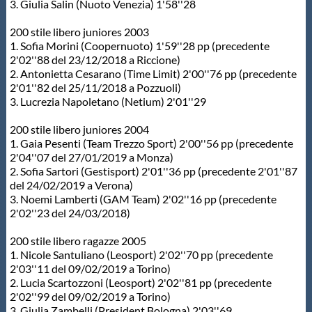
3. Giulia Salin (Nuoto Venezia) 1'58''28
200 stile libero juniores 2003
1. Sofia Morini (Coopernuoto) 1'59''28 pp (precedente
2'02''88 del 23/12/2018 a Riccione)
2. Antonietta Cesarano (Time Limit) 2'00''76 pp (precedente
2'01''82 del 25/11/2018 a Pozzuoli)
3. Lucrezia Napoletano (Netium) 2'01''29
200 stile libero juniores 2004
1. Gaia Pesenti (Team Trezzo Sport) 2'00''56 pp (precedente
2'04''07 del 27/01/2019 a Monza)
2. Sofia Sartori (Gestisport) 2'01''36 pp (precedente 2'01''87
del 24/02/2019 a Verona)
3. Noemi Lamberti (GAM Team) 2'02''16 pp (precedente
2'02''23 del 24/03/2018)
200 stile libero ragazze 2005
1. Nicole Santuliano (Leosport) 2'02''70 pp (precedente
2'03''11 del 09/02/2019 a Torino)
2. Lucia Scartozzoni (Leosport) 2'02''81 pp (precedente
2'02''99 del 09/02/2019 a Torino)
3. Giulia Zambelli (President Bologna) 2'03''69