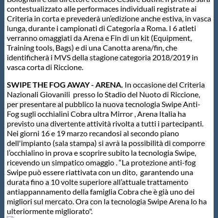
contestualizzato alle performaces individuali registrate ai
Criteria in corta e prevederà un’edizione anche estiva, in vasca
lunga, durante i campionati di Categoria a Roma. I 6 atleti
verranno omaggiati da Arena e Fin di un kit (Equipment,
Training tools, Bags) e di una Canotta arena/fin, che
identificherà i MVS della stagione categoria 2018/2019 in
vasca corta di Riccione.
SWIPE THE FOG AWAY - ARENA.
In occasione del Criteria
Nazionali Giovanili presso lo Stadio del Nuoto di Riccione,
per presentare al pubblico la nuova tecnologia Swipe Anti-
Fog sugli occhialini Cobra ultra Mirror , Arena Italia ha
previsto una divertente attività rivolta a tutti i partecipanti.
Nei giorni 16 e 19 marzo recandosi al secondo piano
dell'impianto (sala stampa) si avrà la possibilità di comporre
l’occhialino in prova e scoprire subito la tecnologia Swipe,
ricevendo un simpatico omaggio . “La protezione anti-fog
Swipe può essere riattivata con un dito, garantendo una
durata fino a 10 volte superiore all’attuale trattamento
antiappannamento della famiglia Cobra che è già uno dei
migliori sul mercato. Ora con la tecnologia Swipe Arena lo ha
ulteriormente migliorato".