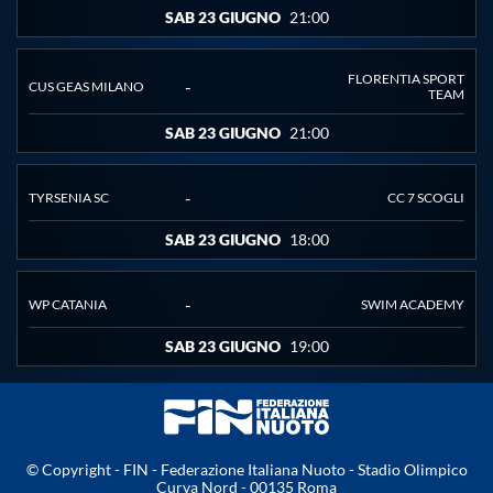
SAB 23 GIUGNO
21:00
Master
FLORENTIA SPORT
-
CUS GEAS MILANO
TEAM
Formazione
SAB 23 GIUGNO
21:00
GUG
-
TYRSENIA SC
CC 7 SCOGLI
SAB 23 GIUGNO
18:00
Scuole Nuoto
-
WP CATANIA
SWIM ACADEMY
Propaganda
SAB 23 GIUGNO
19:00
Centri Federali
Area Legislativa
© Copyright - FIN - Federazione Italiana Nuoto - Stadio Olimpico
Curva Nord - 00135 Roma