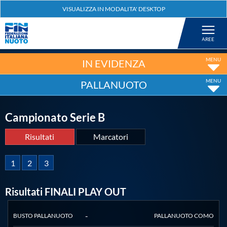
Federazione
Nuoto
IN EVIDENZA
PALLANUOTO
Pallanuoto
Campionato Serie B
Tuffi
Risultati
Marcatori
Artistico
1
2
3
Fondo
Risultati FINALI PLAY OUT
NOME
SQUADRA
GOL
Salvamento
-
BUSTO PALLANUOTO
PALLANUOTO COMO