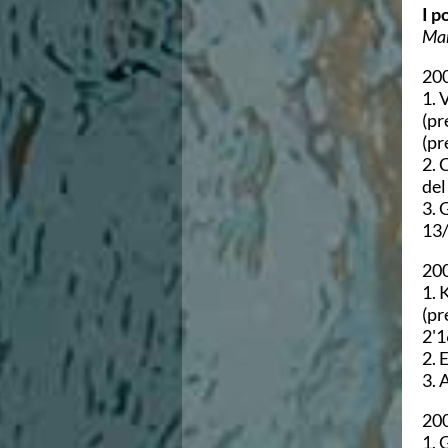
I p
Mar
200
1. 
(pr
(pr
2. 
del
3. 
13
200
1. 
(pr
2'1
2. 
3. 
200
1. 