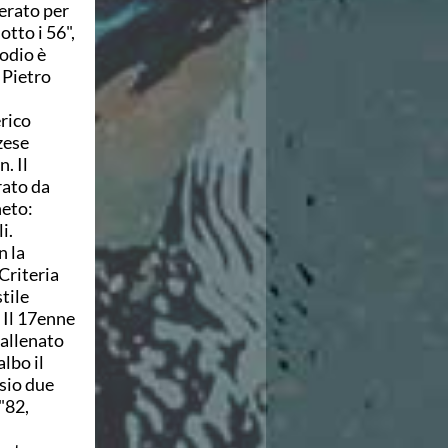
serato per
otto i 56",
odio è
 Pietro
erico
zese
. Il
rato da
neto:
i.
n la
Criteria
tile
. Il 17enne
 allenato
lbo il
sio due
"82,