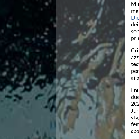
Min
Area Legislativa
mas
Protezione Civile
Die
Qualità
dei
Sostenibilità
sop
Privacy
pri
Cookie Policy
Archivio News
Cri
Flash News
azz
Galleria fotografica
tes
Videogallery
per
Intranet
ai 
Webmail
Contatti
I n
Mappa del sito
due
202
Jun
sta
fem
spa