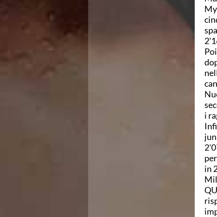
My 
Azzurri
cin
News
spa
Flash News
2'1
Fondo
Poi
Eventi
dop
Grand Prix
nel
Norme e documenti
can
Risultati e Classifiche
Nuo
Primati
sec
Azzurri
i r
News
Inf
Flash News
jun
Salvamento
2'0
Eventi
per
Norme e documenti
in 
Risultati e Classifiche
Mil
Albi d'oro - Primati
QUA
News
ris
Flash News
imp
Master