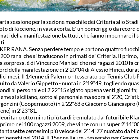
rta sessione per la sezione maschile dei Criteria allo Stadi
to di Riccione, in vasca corta. E' un pomeriggio da record 
mati della manifestazione battuti, che fanno impennare il t
ti.
ER RANA. Senza perdere tempo e partono quattro fuochi 
 200 rana, che si traducono in primati dei Criteria. Il primo,
a sorpresa, è di Vincenzo Maniaci che nei ragazzi 2010 fa cro
ord della manifestazione di 2'20"04 di Alessio Hincu, dur
ici mesi. Il 14enne di Palermo - tesserato per Tennis Club
uito da Valerio Gippetto - nuota in 2'19"49, togliendo quas
ondi al personale di 2'22"15 siglato appena venti giorni fa;
ieme al siciliano, sotto al personale ma sopra ai 2'20, Crist
gonzini (Coopernuoto) in 2'22"68 e Giacomo Giancaspro 
ene) in 2'23"81.
pleoritano otto minuti più tardi è emulato dal futuribile Kla
 primo nei 100 ragazzi 2009, che vince con un super 2'14"00
tantasette centesimi più veloce del 2'14"77 nuotato da Ni
tinenghi nel 2014. Il 15enne ligure - tesserato per Genov