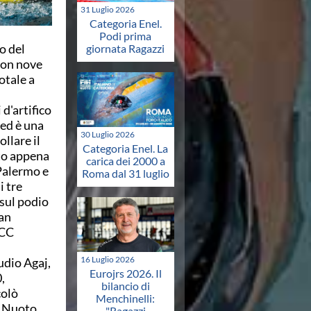
31 Luglio 2026
Categoria Enel.
Podi prima
o del
giornata Ragazzi
con nove
otale a
d'artifico
 ed è una
30 Luglio 2026
llare il
Categoria Enel. La
ato appena
carica dei 2000 a
 Palermo e
Roma dal 31 luglio
i tre
 sul podio
ian
(CC
16 Luglio 2026
udio Agaj,
Eurojrs 2026. Il
,
bilancio di
colò
Menchinelli:
a Nuoto
"Ragazzi