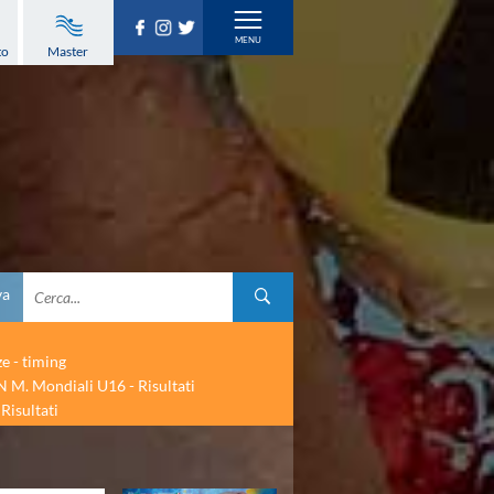
to
Master
va
ze - timing
 M. Mondiali U16 - Risultati
Risultati