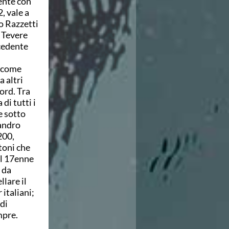
cente con
2, vale a
o Razzetti
i Tevere
ecedente
 come
 altri
cord. Tra
di tutti i
e sotto
andro
200,
toni che
Il 17enne
 da
llare il
italiani;
di
mpre.