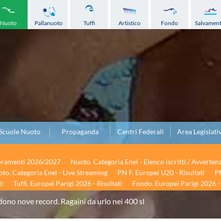
Nuoto
Pallanuoto
Tuffi
Artistico
Fondo
Salvamen
Scuole Nuoto
Propaganda
Centri Federali
Area Legislati
seramenti 2026/2027
Nuoto. Categoria Enel - Elenco iscritti / Avverten
to. Categoria Enel - Live Streaming
PN F. Europei U20 - Risultati
PN
ti
Tuffi. Europei Parigi 2026 - Risultati
Fondo. Europei Parigi 2026 - 
dono nove record. Ragaini da urlo nei 400 sl