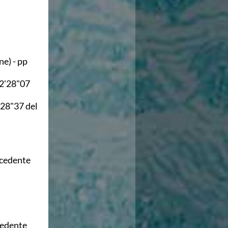
e) - pp
 2'28"07
'28"37 del
ecedente
cedente