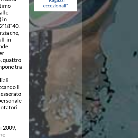
ltimo
eccezionali"
alle
 in
2'18"40.
rzia che,
ll-in
ende
er
8, quattro
impone tra
iali
ccando il
tesserato
 personale
uotatori
i 2009,
che