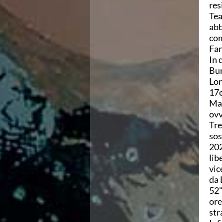
res
Campionati Italiani
Tea
Circuito Supermaster
abb
Calendario Nazionale Fondo
com
Norme e documenti
Fan
Risultati e Classifiche
In 
Primati
Bur
Graduatorie
Lor
Analisi e Approfondimenti
17e
News
Mas
Flash News
ovv
Formazione
Tre
SIT
sos
Sezione Salvamento
202
GUG
lib
Composizione
vic
Norme e documenti
da 
Formazione
52"
Sedi Regionali e Provinciali
ore
Designazioni Arbitrali
str
Scuole Nuoto