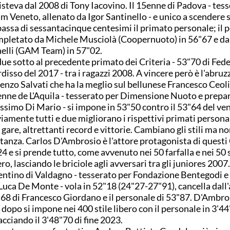
isteva dal 2008 di Tony Iacovino. Il 15enne di Padova - tes
m Veneto, allenato da Igor Santinello - e unico a scendere s
assa di sessantacinque centesimi il primato personale; il p
pletato da Michele Musciolà (Coopernuoto) in 56"67 e da
elli (GAM Team) in 57"02.
due sotto al precedente primato dei Criteria - 53"70 di Fed
disso del 2017 - tra i ragazzi 2008. A vincere però è l'abruz
enzo Salvati che ha la meglio sul bellunese Francesco Ceolin
nne de L'Aquila - tesserato per Dimensione Nuoto e prepa
simo Di Mario - si impone in 53"50 contro il 53"64 del ve
iamente tutti e due migliorano i rispettivi primati personal
 gare, altrettanti record e vittorie. Cambiano gli stili ma no
tanza. Carlos D'Ambrosio è l'attore protagonista di questi 
4 e si prende tutto, come avvenuto nei 50 farfalla e nei 50 s
ero, lasciando le briciole agli avversari tra gli juniores 2007
entino di Valdagno - tesserato per Fondazione Bentegodi e
Luca De Monte - vola in 52"18 (24"27-27"91), cancella dall'a
68 di Francesco Giordano e il personale di 53"87. D'Ambro
 dopo si impone nei 400 stile libero con il personale in 3'44
acciando il 3'48"70 di fine 2023.