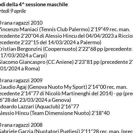
odi della 4^ sessione maschile
tedì 9 aprile
 rana ragazzi 2010
Vincenzo Maniaci (Tennis Club Palermo) 2'19"49 rec. man.
ecedente 2'20"04 di Alessio Hincu del 04/04/2023 a Riccion
ecedente 2'22"15 del 14/03/2024 a Palermo)
Cristian Bergonzini (Coopernuoto) 2'22"68 pp (precedente
 17/03/2024 a Carpi)
Giacomo Giancaspro (CC Aniene) 2'23"81 pp (precedente 2
/01/2024 a Roma)
 rana ragazzi 2009
Klaudio Agaj (Genova Nuoto My Sport) 2'14"00 rec. man.
ecedente 2'14"77 di Nicolò Martinenghi del 2014) - pp (pr
6"28 del 23/03/2024 a Genova)
Edoardo Lazzari (Aquaclub) 2'16"77
Alessio Hincu (Team Dimensione Nuoto) 2'18"40
 rana ragazzi 2008
Gabriele Garzia (Nuotatori Pugliesi) 2'11"28 rec. man. (pre