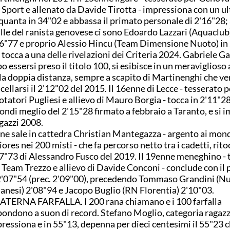
Sport e allenato da Davide Tirotta - impressiona con un u
quanta in 34"02 e abbassa il primato personale di 2'16"28; 
lle del ranista genovese ci sono Edoardo Lazzari (Aquaclub)
6"77 e proprio Alessio Hincu (Team Dimensione Nuoto) in 
 tocca a una delle rivelazioni dei Criteria 2024. Gabriele Ga
o essersi preso il titolo 100, si esibisce in un meraviglioso a
la doppia distanza, sempre a scapito di Martinenghi che v
cellarsi il 2'12"02 del 2015. Il 16enne di Lecce - tesserato p
tatori Pugliesi e allievo di Mauro Borgia - tocca in 2'11"2
ondi meglio del 2'15"28 firmato a febbraio a Taranto, e si 
agazzi 2008.
ine sale in cattedra Christian Mantegazza - argento ai mond
iores nei 200 misti - che fa percorso netto tra i cadetti, rito
7"73 di Alessandro Fusco del 2019. Il 19enne meneghino - 
 Team Trezzo e allievo di Davide Conconi - conclude con il
2'07"54 (prec. 2'09"00), precedendo Tommaso Grandini (N
anesi) 2'08"94 e Jacopo Buglio (RN Florentia) 2'10"03.
TERNA FARFALLA. I 200 rana chiamano e i 100 farfalla
pondono a suon di record. Stefano Moglio, categoria ragazz
ressiona e in 55"13, depenna per dieci centesimi il 55"23 