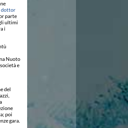
one
l dottor
or parte
li ultimi
a i
ntù
ana Nuoto
 società e
e del
azzi,
a
ezione
a; poi
enze gara.