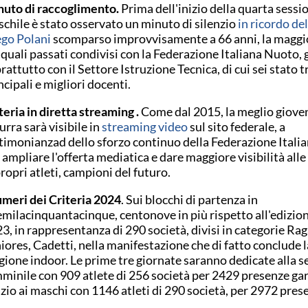
uto di raccoglimento.
Prima dell'inizio della quarta sessi
chile è stato osservato un minuto di silenzio
in ricordo de
go Polani
scomparso improvvisamente a 66 anni, la maggi
 quali passati condivisi con la Federazione Italiana Nuoto, g
rattutto con il Settore Istruzione Tecnica, di cui sei stato tr
ncipali e migliori docenti.
teria in diretta streaming .
Come dal 2015, la meglio giove
urra sarà visibile in
streaming video
sul sito federale, a
timonianzad dello sforzo continuo della Federazione Itali
 ampliare l'offerta mediatica e dare maggiore visibilità alle
propri atleti, campioni del futuro.
umeri dei Criteria 2024
. Sui blocchi di partenza in
milacinquantacinque, centonove in più rispetto all'edizion
3, in rappresentanza di 290 società, divisi in categorie Rag
iores, Cadetti, nella manifestazione che di fatto conclude l
gione indoor. Le prime tre giornate saranno dedicate alla s
minile con 909 atlete di 256 società per 2429 presenze gar
zio ai maschi con 1146 atleti di 290 società, per 2972 pres