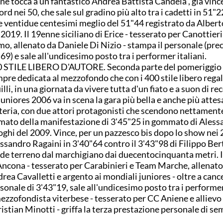
ine tocca a un fantastico Andrea Battista Candela , già vin
ord nei 50, che sale sul gradino più alto tra i cadetti in 51"2
e ventidue centesimi meglio del 51"44 registrato da Albert
 2019. Il 19enne siciliano di Erice - tesserato per Canottier
o, allenato da Daniele Di Nizio - stampa il personale (pr
69) e sale all'undicesimo posto tra i performer italiani.
 STILE LIBERO D'AUTORE. Seconda parte del pomeriggio
pre dedicata al mezzofondo che con i 400 stile libero regala
illi, in una giornata da vivere tutta d'un fiato e a suon di re
 juniores 2006 va in scena la gara più bella e anche più attesa 
teria, con due attori protagonisti che scendono nettament
mato della manifestazione di 3'45"25 in gommato di Aless
ghi del 2009. Vince, per un pazzesco bis dopo lo show nei 
ssandro Ragaini in 3'40"64 contro il 3'43"98 di Filippo Ber
de terreno dal marchigiano dai duecentocinquanta metri. 
Ancona - tesserato per Carabinieri e Team Marche, allenato
rea Cavalletti e argento ai mondiali juniores - oltre a cance
sonale di 3'43"19, sale all'undicesimo posto tra i performer 
mezzofondista viterbese - tesserato per CC Aniene e allievo 
istian Minotti - griffa la terza prestazione personale di se