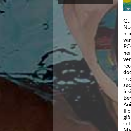
Campionato A2 Maschile
Campionato A2 Femminile
Campionato B Maschile
Qua
Storico Campionati 2003-2017
Nuo
Finali Giovanili
pri
Trofei delle Regioni
ven
CoMeN Cup
POK
News
nei
Flash News
ver
Waterpolo Channel
rec
Tuffi
dod
Eventi
seg
Norme e documenti
sec
Risultati e Classifiche
ins
Azzurri
Ber
News
Ani
Flash News
Il 
Artistico
già
Eventi
set
Norme e documenti
Mar
Risultati e Classifiche