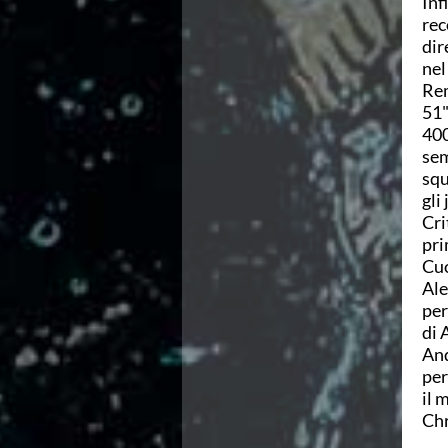
Inf
Ricerca Scuole Nuoto
rec
Manuale SNF
dir
Diventa SNF
nel
Propaganda
Rem
Norme e documenti
51"
Risultati
400
Eventi
sem
Centri Federali
squ
C. F. Complesso natatorio Foro Italico
gli
C. F. Polo Acquatico Frecciarossa Ostia
Cri
C. F. Unipol BluStadium Pietralata
pri
C. F. Polo Acquatico Enel - Valco San Paolo
Cuo
C. F. Acerra "Carlo Pedersoli"
Ale
C. F. Crotone
per
C. F. Livorno
di 
C. F. Milano
And
C. F. Napoli "Felice Scandone"
per
C.F. Palazzo del Nuoto Torino
il 
C. F. Trieste "Bruno Bianchi"
Chr
C. F. Verona "Alberto Castagnetti"
C. F. Viterbo