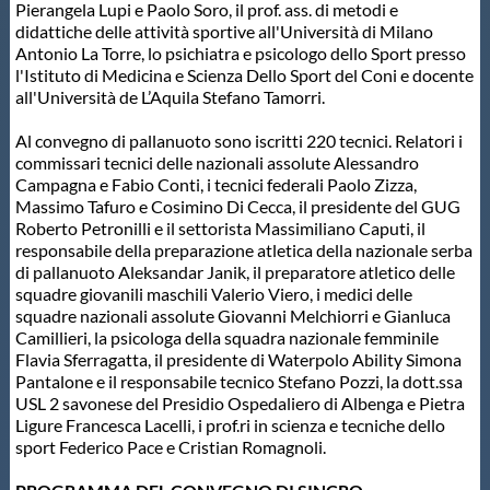
Pierangela Lupi e Paolo Soro, il prof. ass. di metodi e
Protezione Civile
didattiche delle attività sportive all'Università di Milano
Antonio La Torre, lo psichiatra e psicologo dello Sport presso
l'Istituto di Medicina e Scienza Dello Sport del Coni e docente
Qualità
all'Università de L’Aquila Stefano Tamorri.
Al convegno di pallanuoto sono iscritti 220 tecnici. Relatori i
Sostenibilità
commissari tecnici delle nazionali assolute Alessandro
Campagna e Fabio Conti, i tecnici federali Paolo Zizza,
Massimo Tafuro e Cosimino Di Cecca, il presidente del GUG
Privacy
Roberto Petronilli e il settorista Massimiliano Caputi, il
responsabile della preparazione atletica della nazionale serba
di pallanuoto Aleksandar Janik, il preparatore atletico delle
Cookie Policy
squadre giovanili maschili Valerio Viero, i medici delle
squadre nazionali assolute Giovanni Melchiorri e Gianluca
Camillieri, la psicologa della squadra nazionale femminile
Archivio News
Flavia Sferragatta, il presidente di Waterpolo Ability Simona
Pantalone e il responsabile tecnico Stefano Pozzi, la dott.ssa
USL 2 savonese del Presidio Ospedaliero di Albenga e Pietra
Flash News
Ligure Francesca Lacelli, i prof.ri in scienza e tecniche dello
sport Federico Pace e Cristian Romagnoli.