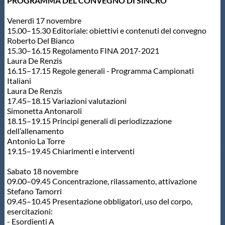
Galleria fotografica
PROGRAMMA DEL CONVEGNO DI SINCRO
Venerdì 17 novembre
Videogallery
15.00–15.30 Editoriale: obiettivi e contenuti del convegno
Roberto Del Bianco
15.30–16.15 Regolamento FINA 2017-2021
Intranet
Laura De Renzis
16.15–17.15 Regole generali - Programma Campionati
Italiani
Laura De Renzis
Webmail
17.45–18.15 Variazioni valutazioni
Simonetta Antonaroli
18.15–19.15 Principi generali di periodizzazione
Contatti
dell’allenamento
Antonio La Torre
19.15–19.45 Chiarimenti e interventi
Mappa del sito
Sabato 18 novembre
09.00–09.45 Concentrazione, rilassamento, attivazione
Stefano Tamorri
09.45–10.45 Presentazione obbligatori, uso del corpo,
esercitazioni:
- Esordienti A