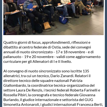
Master
Formazione
GUG
Quattro giorni di focus, approfondimenti, riflessioni e
dibattito al centro federale di Ostia, sede dei convegni
annuali di nuoto sincronizzato - 17 e 18 novembre - e di
Scuole Nuoto
pallanuoto - 19 e 20 novembre - validi come aggiornamento
curriculare per gli Allenatori di I e II livello.
Propaganda
Al convegno di nuoto sincronizzato sono iscritte 135
allenatrici, tra cui un tecnico, Dario Zanardi. Relatori il
direttore tecnico delle squadre nazionali Patrizia
Centri Federali
Giallombardo, la coordinatrice tecnica-organizzativa del
settore Laura De Renzis, i tecnici federali Roberta Farinelli e
Rossella Pibiri, la coreografa e tecnico federale Giovanna
Area Legislativa
Burlando, il giudice internazionale e settorista del GUG
Simonetta Antonaroli, i giudici internazionali Francesca Berti,