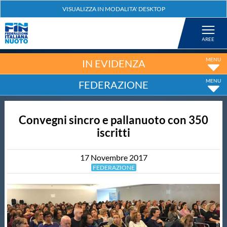
Federazione
Nuoto
IN EVIDENZA
FEDERAZIONE
Pallanuoto
Convegni sincro e pallanuoto con 350
Tuffi
iscritti
Artistico
17
Novembre
2017
FEDERAZIONE
Fondo
Salvamento