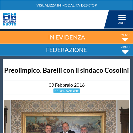
Federazione
Nuoto
IN EVIDENZA
FEDERAZIONE
Pallanuoto
Preolimpico. Barelli con il sindaco Cosolini
Tuffi
09
Febbraio
2016
Artistico
FEDERAZIONE
Fondo
Salvamento