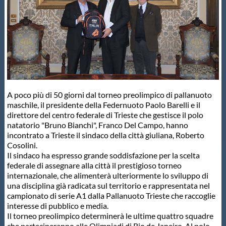
Master
Formazione
GUG
A poco più di 50 giorni dal torneo preolimpico di pallanuoto
maschile, il presidente della Federnuoto Paolo Barelli e il
Scuole Nuoto
direttore del centro federale di Trieste che gestisce il polo
natatorio "Bruno Bianchi", Franco Del Campo, hanno
incontrato a Trieste il sindaco della città giuliana, Roberto
Propaganda
Cosolini.
Il sindaco ha espresso grande soddisfazione per la scelta
federale di assegnare alla città il prestigioso torneo
Centri Federali
internazionale, che alimenterà ulteriormente lo sviluppo di
una disciplina già radicata sul territorio e rappresentata nel
campionato di serie A1 dalla Pallanuoto Trieste che raccoglie
Area Legislativa
interesse di pubblico e media.
Il torneo preolimpico determinerà le ultime quattro squadre
che parteciperanno alle Olimpiadi di Rio de Janeiro. Al polo