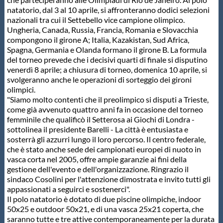
Protezione Civile
natatorio, dal 3 al 10 aprile, si affronteranno dodici selezioni
nazionali tra cui il Settebello vice campione olimpico.
Ungheria, Canada, Russia, Francia, Romania e Slovacchia
Qualità
compongono il girone A; Italia, Kazakistan, Sud Africa,
Spagna, Germania e Olanda formano il girone B. La formula
del torneo prevede che i decisivi quarti di finale si disputino
venerdì 8 aprile; a chiusura di torneo, domenica 10 aprile, si
Sostenibilità
svolgeranno anche le operazioni di sorteggio dei gironi
olimpici.
"Siamo molto contenti che il preolimpico si disputi a Trieste,
Privacy
come già avvenuto quattro anni fa in occasione del torneo
femminile che qualificò il Setterosa ai Giochi di Londra -
sottolinea il presidente Barelli - La città è entusiasta e
Cookie Policy
sosterrà gli azzurri lungo il loro percorso. Il centro federale,
che è stato anche sede dei campionati europei di nuoto in
vasca corta nel 2005, offre ampie garanzie ai fini della
Archivio News
gestione dell'evento e dell'organizzazione. Ringrazio il
sindaco Cosolini per l'attenzione dimostrata e invito tutti gli
appassionati a seguirci e sostenerci".
Flash News
Il polo natatorio è dotato di due piscine olimpiche, indoor
50x25 e outdoor 50x21, e di una vasca 25x21 coperta, che
saranno tutte e tre attive contemporaneamente per la durata