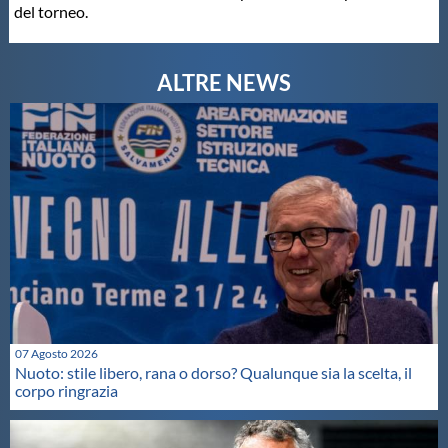
Galleria fotografica
del torneo.
Videogallery
Intranet
Webmail
Contatti
Mappa del sito
07 Agosto 2026
Nuoto: stile libero, rana o dorso? Qualunque sia la scelta, il
corpo ringrazia