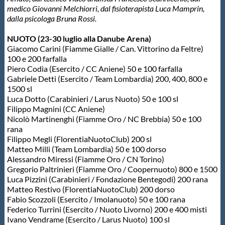
medico Giovanni Melchiorri, dal fisioterapista Luca Mamprin,
dalla psicologa Bruna Rossi.
NUOTO (23-30 luglio alla Danube Arena)
Giacomo Carini (Fiamme Gialle / Can. Vittorino da Feltre)
100 e 200 farfalla
Piero Codia (Esercito / CC Aniene) 50 e 100 farfalla
Gabriele Detti (Esercito / Team Lombardia) 200, 400, 800 e
1500 sl
Luca Dotto (Carabinieri / Larus Nuoto) 50 e 100 sl
Filippo Magnini (CC Aniene)
Nicolò Martinenghi (Fiamme Oro / NC Brebbia) 50 e 100
rana
Filippo Megli (FlorentiaNuotoClub) 200 sl
Matteo Milli (Team Lombardia) 50 e 100 dorso
Alessandro Miressi (Fiamme Oro / CN Torino)
Gregorio Paltrinieri (Fiamme Oro / Coopernuoto) 800 e 1500
Luca Pizzini (Carabinieri / Fondazione Bentegodi) 200 rana
Matteo Restivo (FlorentiaNuotoClub) 200 dorso
Fabio Scozzoli (Esercito / Imolanuoto) 50 e 100 rana
Federico Turrini (Esercito / Nuoto Livorno) 200 e 400 misti
Ivano Vendrame (Esercito / Larus Nuoto) 100 sl