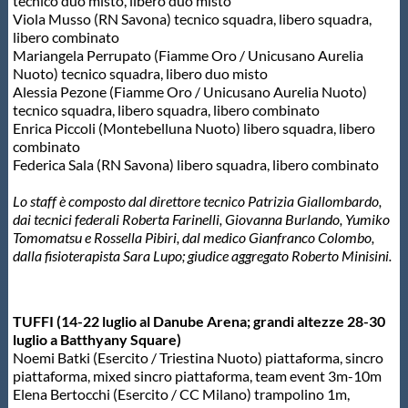
Galleria fotografica
tecnico duo misto, libero duo misto
Viola Musso (RN Savona) tecnico squadra, libero squadra,
libero combinato
Videogallery
Mariangela Perrupato (Fiamme Oro / Unicusano Aurelia
Nuoto) tecnico squadra, libero duo misto
Alessia Pezone (Fiamme Oro / Unicusano Aurelia Nuoto)
Intranet
tecnico squadra, libero squadra, libero combinato
Enrica Piccoli (Montebelluna Nuoto) libero squadra, libero
combinato
Federica Sala (RN Savona) libero squadra, libero combinato
Webmail
Lo staff è composto dal direttore tecnico Patrizia Giallombardo,
dai tecnici federali Roberta Farinelli, Giovanna Burlando, Yumiko
Contatti
Tomomatsu e Rossella Pibiri, dal medico Gianfranco Colombo,
dalla fisioterapista Sara Lupo; giudice aggregato Roberto Minisini.
Mappa del sito
TUFFI (14-22 luglio al Danube Arena; grandi altezze 28-30
luglio a Batthyany Square)
Noemi Batki (Esercito / Triestina Nuoto) piattaforma, sincro
piattaforma, mixed sincro piattaforma, team event 3m-10m
Elena Bertocchi (Esercito / CC Milano) trampolino 1m,