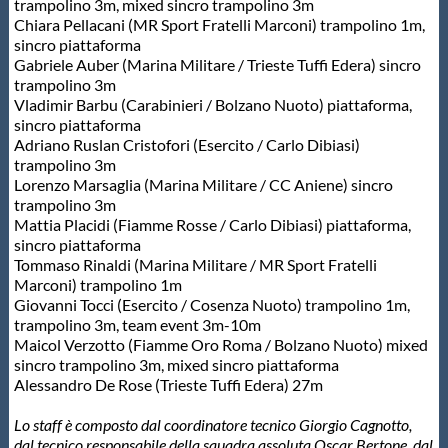
trampolino 3m, mixed sincro trampolino 3m
Chiara Pellacani (MR Sport Fratelli Marconi) trampolino 1m,
sincro piattaforma
Gabriele Auber (Marina Militare / Trieste Tuffi Edera) sincro
trampolino 3m
Vladimir Barbu (Carabinieri / Bolzano Nuoto) piattaforma,
sincro piattaforma
Adriano Ruslan Cristofori (Esercito / Carlo Dibiasi)
trampolino 3m
Lorenzo Marsaglia (Marina Militare / CC Aniene) sincro
trampolino 3m
Mattia Placidi (Fiamme Rosse / Carlo Dibiasi) piattaforma,
sincro piattaforma
Tommaso Rinaldi (Marina Militare / MR Sport Fratelli
Marconi) trampolino 1m
Giovanni Tocci (Esercito / Cosenza Nuoto) trampolino 1m,
trampolino 3m, team event 3m-10m
Maicol Verzotto (Fiamme Oro Roma / Bolzano Nuoto) mixed
sincro trampolino 3m, mixed sincro piattaforma
Alessandro De Rose (Trieste Tuffi Edera) 27m
Lo staff è composto dal coordinatore tecnico Giorgio Cagnotto,
dal tecnico responsabile della squadra assoluta Oscar Bertone, dal