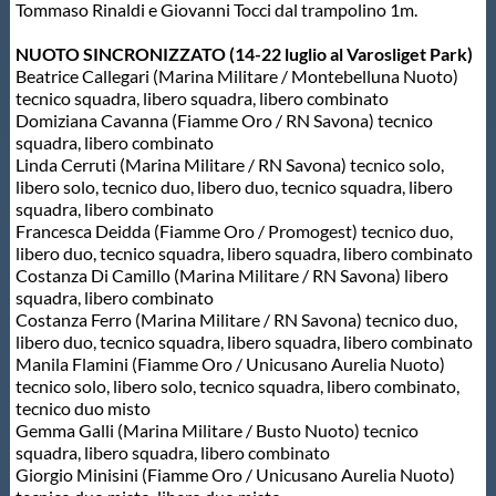
Tommaso Rinaldi e Giovanni Tocci dal trampolino 1m.
Protezione Civile
NUOTO SINCRONIZZATO (14-22 luglio al Varosliget Park)
Beatrice Callegari (Marina Militare / Montebelluna Nuoto)
Qualità
tecnico squadra, libero squadra, libero combinato
Domiziana Cavanna (Fiamme Oro / RN Savona) tecnico
squadra, libero combinato
Sostenibilità
Linda Cerruti (Marina Militare / RN Savona) tecnico solo,
libero solo, tecnico duo, libero duo, tecnico squadra, libero
squadra, libero combinato
Privacy
Francesca Deidda (Fiamme Oro / Promogest) tecnico duo,
libero duo, tecnico squadra, libero squadra, libero combinato
Costanza Di Camillo (Marina Militare / RN Savona) libero
Cookie Policy
squadra, libero combinato
Costanza Ferro (Marina Militare / RN Savona) tecnico duo,
libero duo, tecnico squadra, libero squadra, libero combinato
Archivio News
Manila Flamini (Fiamme Oro / Unicusano Aurelia Nuoto)
tecnico solo, libero solo, tecnico squadra, libero combinato,
tecnico duo misto
Flash News
Gemma Galli (Marina Militare / Busto Nuoto) tecnico
squadra, libero squadra, libero combinato
Giorgio Minisini (Fiamme Oro / Unicusano Aurelia Nuoto)