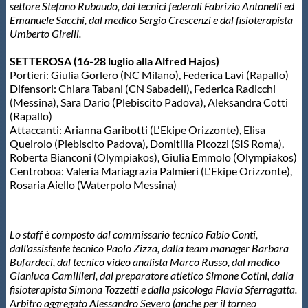
settore Stefano Rubaudo, dai tecnici federali Fabrizio Antonelli ed
Emanuele Sacchi, dal medico Sergio Crescenzi e dal fisioterapista
Umberto Girelli.
SETTEROSA (16-28 luglio alla Alfred Hajos)
Portieri: Giulia Gorlero (NC Milano), Federica Lavi (Rapallo)
Difensori: Chiara Tabani (CN Sabadell), Federica Radicchi
(Messina), Sara Dario (Plebiscito Padova), Aleksandra Cotti
(Rapallo)
Attaccanti: Arianna Garibotti (L'Ekipe Orizzonte), Elisa
Queirolo (Plebiscito Padova), Domitilla Picozzi (SIS Roma),
Roberta Bianconi (Olympiakos), Giulia Emmolo (Olympiakos)
Centroboa: Valeria Mariagrazia Palmieri (L'Ekipe Orizzonte),
Rosaria Aiello (Waterpolo Messina)
Lo staff è composto dal commissario tecnico Fabio Conti,
dall'assistente tecnico Paolo Zizza, dalla team manager Barbara
Bufardeci, dal tecnico video analista Marco Russo, dal medico
Gianluca Camillieri, dal preparatore atletico Simone Cotini, dalla
fisioterapista Simona Tozzetti e dalla psicologa Flavia Sferragatta.
Arbitro aggregato Alessandro Severo (anche per il torneo