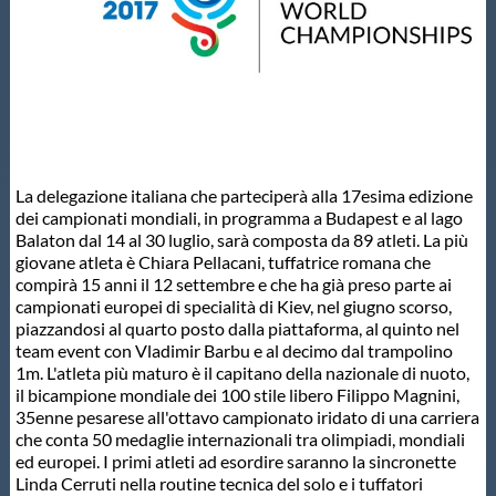
Master
Formazione
GUG
La delegazione italiana che parteciperà alla 17esima edizione
dei campionati mondiali, in programma a Budapest e al lago
Balaton dal 14 al 30 luglio, sarà composta da 89 atleti. La più
Scuole Nuoto
giovane atleta è Chiara Pellacani, tuffatrice romana che
compirà 15 anni il 12 settembre e che ha già preso parte ai
campionati europei di specialità di Kiev, nel giugno scorso,
Propaganda
piazzandosi al quarto posto dalla piattaforma, al quinto nel
team event con Vladimir Barbu e al decimo dal trampolino
1m. L'atleta più maturo è il capitano della nazionale di nuoto,
Centri Federali
il bicampione mondiale dei 100 stile libero Filippo Magnini,
35enne pesarese all'ottavo campionato iridato di una carriera
che conta 50 medaglie internazionali tra olimpiadi, mondiali
Area Legislativa
ed europei. I primi atleti ad esordire saranno la sincronette
Linda Cerruti nella routine tecnica del solo e i tuffatori