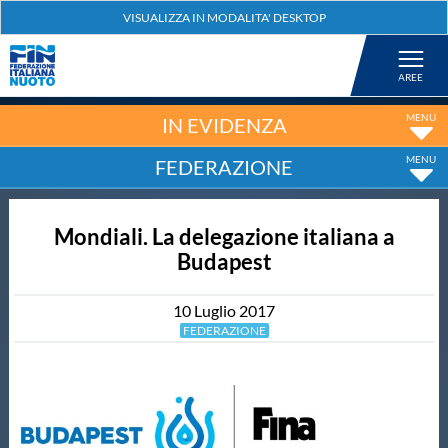
Federazione
Nuoto
IN EVIDENZA
FEDERAZIONE
Pallanuoto
Mondiali. La delegazione italiana a
Tuffi
Budapest
Artistico
10
Luglio
2017
FEDERAZIONE
Fondo
Salvamento