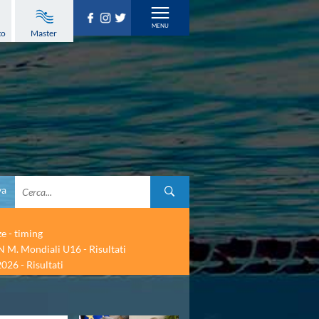
to
Master
va
ze - timing
 M. Mondiali U16 - Risultati
026 - Risultati