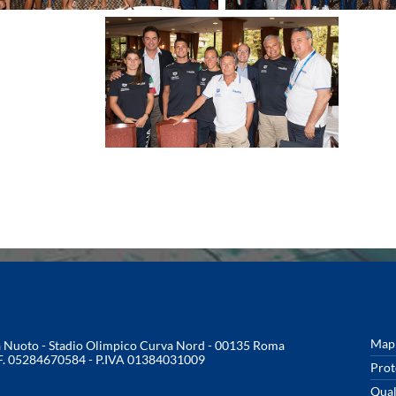
Mapp
na Nuoto - Stadio Olimpico Curva Nord - 00135 Roma
.F. 05284670584 - P.IVA 01384031009
Prot
Qual