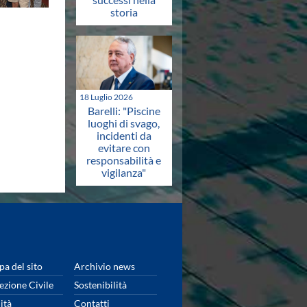
storia
18 Luglio 2026
Barelli: "Piscine
luoghi di svago,
incidenti da
evitare con
responsabilità e
vigilanza"
a del sito
Archivio news
ezione Civile
Sostenibilità
ità
Contatti