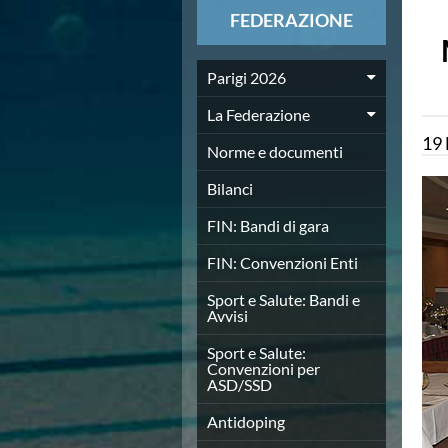
News
FEDERAZIONE
Flash News
Europei a modo Mei
Nuoto
Parigi 2026
Eventi attività agonistica
La Federazione
Calendario nazionale
19
Norme e documenti
Norme e documenti
Risultati e Classifiche
Graduatorie
Bilanci
Graduatorie Stagione 2025-2026
FIN: Bandi di gara
Azzurri
Records
FIN: Convenzioni Enti
News
Flash News
Sport e Salute: Bandi e
Avvisi
Pallanuoto
Norme e documenti
Sport e Salute:
Le Nazionali
Convenzioni per
ASD/SSD
Coppa Italia
Campionato A1 Maschile
Antidoping
Campionato A1 Femminile