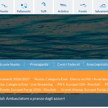
Nuoto
Pallanuoto
Tuffi
Artistico
Fondo
Salvamen
Scuole Nuoto
Propaganda
Centri Federali
Area Legislati
seramenti 2026/2027
Nuoto. Categoria Enel - Elenco iscritti / Avverten
to. Categoria Enel - Live Streaming
PN F. Europei U20 - Risultati
PN
Fondo. Europei Parigi 2026 - Risultati
Grandi Altezze. Europei Parigi 2
li. Ambasciatore a pranzo dagli azzurri