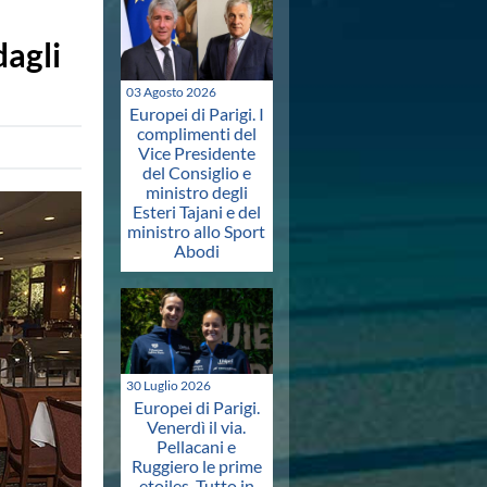
dagli
03 Agosto 2026
Europei di Parigi. I
complimenti del
Vice Presidente
del Consiglio e
ministro degli
Esteri Tajani e del
ministro allo Sport
Abodi
30 Luglio 2026
Europei di Parigi.
Venerdì il via.
Pellacani e
Ruggiero le prime
etoiles. Tutto in