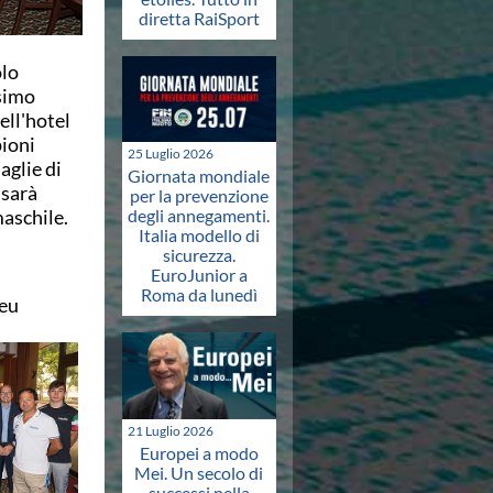
diretta RaiSport
olo
ssimo
ell'hotel
pioni
25 Luglio 2026
aglie di
Giornata mondiale
 sarà
per la prevenzione
maschile.
degli annegamenti.
Italia modello di
sicurezza.
EuroJunior a
Roma da lunedì
.eu
21 Luglio 2026
Europei a modo
Mei. Un secolo di
successi nella