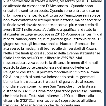
23enne triestino di stanza a Roma, tesserato per il CC Aniene
ed allenato da Alessandro D'Alessandro - Quando sono
entrato ho sentito un boato. Quando sono entrate le star un
urlo impressionante. Ho patito un po' l'emozione e mi spiace
non aver confermato il tempo delle batterie, ma per accedere
in finale avrei dovuto scendere ancora di più e non credo di
avere il 23"1 nelle braccia". L'ultimo a qualificarsi è stato lo
statunitense Eugene Godsoe in 23"16. A cinque centesimi dal
record italiano, comunque migliorato già quattro volte dal 15
giugno scorso agli Internazionali di Nuoto di Roma anche
attraverso la medaglia di bronzo alle Universiadi di Kazan.
Nelle altre finali spicca il successo della 17enne statunitense
Katie Ledecky nei 400 stile libero in 3'59"82. Mai
nessun'atleta aveva coperto la distanza in meno di 4 minuti
eccetto la due volte campionessa del mondo Federica
Pellegrini, che stabilì il primato mondiale in 3'59"15 a Roma
09. Allora, però, si nuotava indossando costumi gommati.
L'americanina è stata tre tre quarti di gara sotto al record
mondiale, così come il cinese Sun Yang, che vince la stessa
distanza in 3'41"59. Prima medaglia d'oro per Missy Franklin,
che lancia la staffetta statunitense 4x100 stile libero alla
vittoria in 3'32"31. Il merito, però, è soprattutto all'ultima
frazione di Megan Romano, che dà 97 centesimi