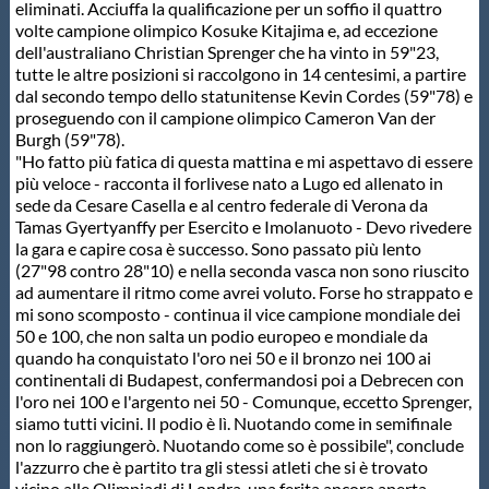
eliminati. Acciuffa la qualificazione per un soffio il quattro
volte campione olimpico Kosuke Kitajima e, ad eccezione
dell'australiano Christian Sprenger che ha vinto in 59"23,
tutte le altre posizioni si raccolgono in 14 centesimi, a partire
dal secondo tempo dello statunitense Kevin Cordes (59"78) e
proseguendo con il campione olimpico Cameron Van der
Burgh (59"78).
"Ho fatto più fatica di questa mattina e mi aspettavo di essere
più veloce - racconta il forlivese nato a Lugo ed allenato in
sede da Cesare Casella e al centro federale di Verona da
Tamas Gyertyanffy per Esercito e Imolanuoto - Devo rivedere
la gara e capire cosa è successo. Sono passato più lento
(27"98 contro 28"10) e nella seconda vasca non sono riuscito
ad aumentare il ritmo come avrei voluto. Forse ho strappato e
mi sono scomposto - continua il vice campione mondiale dei
50 e 100, che non salta un podio europeo e mondiale da
quando ha conquistato l'oro nei 50 e il bronzo nei 100 ai
continentali di Budapest, confermandosi poi a Debrecen con
l'oro nei 100 e l'argento nei 50 - Comunque, eccetto Sprenger,
siamo tutti vicini. Il podio è lì. Nuotando come in semifinale
non lo raggiungerò. Nuotando come so è possibile", conclude
l'azzurro che è partito tra gli stessi atleti che si è trovato
vicino alle Olimpiadi di Londra, una ferita ancora aperta.