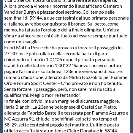
Allora provò a vincere rincorrendo il sudafricano Cameron
Vand der Burgh e piazzandosi settimo. Col tempo delle
semifinali di 59"44, a due centesimi dal suo primato personale
e italiano, avrebbe conquistato il bronzo. Sul petto, come
memo, ha tatuato l'orologio della finale olimpica. Un'altra
sfida da vincere per chi è abituato ad essere sempre puntuale
come una sveglia.
Fuori Mattia Pesce che ha provato a forzare il passaggio in
27"40, ma è poi crollato nella seconda parte di gara
chiudendo ultimo in 1'01"06 dopo il primato personale
stabilito nelle batterie in 1'00"32 "Sapevo che avrei potuto
pagare l'azzardo - sottolinea il 23enne veneziano di Scorzè,
romano d'adozione, allenato da Mirko Nozzolillo per Fiamme
Oro e Forum Sport Center - C'ho provato e non ho tenuto.
Senza forzare il passaggio, però, non sarei mai riuscito a
qualificarmi. Meglio morire tentando".
In finale, con brividi ma un margine di sicurezza maggiore,
Ilaria Bianchi. La 23enne bolognese di Castel San Pietro,
allenata da Fabrizio Bastelli e tesserata per Fiamme Azzurre e
NC Azzurra 91, chiude le semifinali col settimo tempo di
58"29, sette centesimi peggio del mattino. L'ultimo posto
utile lo acciuffa la statunitense Claire Donahue in 58"44.