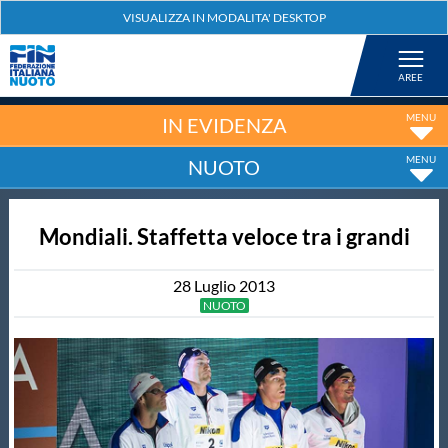
Federazione
Nuoto
IN EVIDENZA
NUOTO
Pallanuoto
Mondiali. Staffetta veloce tra i grandi
Tuffi
28
Luglio
2013
Artistico
NUOTO
Fondo
Salvamento