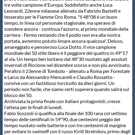
Galleria fotografica
tre volte campione d'Europa. Soddisfatto anche Luca
Leonardi, 22enne milanese allenato da Fabrizio Bastelli e
tesserato per le Fiamme Oro Roma. "Il 48"08 è un buon
Videogallery
tempo, in linea col personale stagionale, ma speravo di
scendere ancora - continua l'azzurro, al primo mondiale della
carriera - Fermo restando che il podio non era alla nostra
Intranet
portata, avremmo potuto limare ancora qualcosa". Deluso,
amareggiato e pensieroso Luca Dotto. Il vice campione
mondiale dei 50 stile libero è il peggiore dei quattro in 49"17
Webmail
al via. Un tempo ben lontano dal 48"30 nuotato agli assoluti
invernali di Riccione nel dicembre scorso e non più avvicinato.
Peraltro il 23enne di Tombolo - allenato a Roma per Forestale
Contatti
e Larus da Alessandro Mencarelli e Claudio Rossetto -
convive con un fastidioso torcicollo da dieci giorni. Un
periodo non facile, che siamo certi supererà quando salirà sul
Mappa del sito
blocco dei 50.
Archiviata la prima finale con italiani protagonisti, cresce
l'attesa per le finali di lunedì.
Fabio Scozzoli si qualifica alla finale dei 100 rana col settimo
tempo delle semifinali in 59"90, due centesimi peggio del
tempo nuotato nelle batterie e con tre centesimi di margine
per evitare lo swimoff con il russo Kirill Strelnikov, primo degli