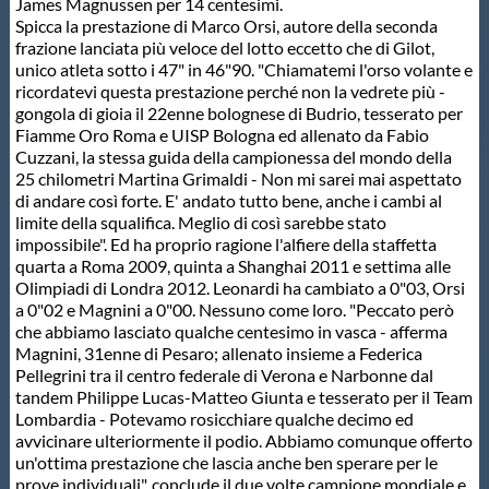
James Magnussen per 14 centesimi.
Protezione Civile
Spicca la prestazione di Marco Orsi, autore della seconda
frazione lanciata più veloce del lotto eccetto che di Gilot,
unico atleta sotto i 47" in 46"90. "Chiamatemi l'orso volante e
Qualità
ricordatevi questa prestazione perché non la vedrete più -
gongola di gioia il 22enne bolognese di Budrio, tesserato per
Fiamme Oro Roma e UISP Bologna ed allenato da Fabio
Sostenibilità
Cuzzani, la stessa guida della campionessa del mondo della
25 chilometri Martina Grimaldi - Non mi sarei mai aspettato
di andare così forte. E' andato tutto bene, anche i cambi al
Privacy
limite della squalifica. Meglio di così sarebbe stato
impossibile". Ed ha proprio ragione l'alfiere della staffetta
quarta a Roma 2009, quinta a Shanghai 2011 e settima alle
Cookie Policy
Olimpiadi di Londra 2012. Leonardi ha cambiato a 0"03, Orsi
a 0"02 e Magnini a 0"00. Nessuno come loro. "Peccato però
che abbiamo lasciato qualche centesimo in vasca - afferma
Magnini, 31enne di Pesaro; allenato insieme a Federica
Archivio News
Pellegrini tra il centro federale di Verona e Narbonne dal
tandem Philippe Lucas-Matteo Giunta e tesserato per il Team
Lombardia - Potevamo rosicchiare qualche decimo ed
Flash News
avvicinare ulteriormente il podio. Abbiamo comunque offerto
un'ottima prestazione che lascia anche ben sperare per le
prove individuali", conclude il due volte campione mondiale e