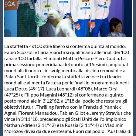
Master
Formazione
La staffetta 4x100 stile libero si conferma quinta al mondo.
GUG
Fabio Scozzoli e Ilaria Bianchi si qualificano alle finali dei 100
rana e 100 farfalla. Eliminati Mattia Pesce e Piero Codia. La
prima sessione pomeridiana del nuoto ai 15esimi campionati
Scuole Nuoto
mondiali di nuoto - in svolgimento alla piscina removibile al
Palau Sant Jordi - conferma la staffetta veloce tra i leader
mondiali e alimenta l'attesa per le finali in programma lunedì.
Propaganda
Luca Dotto (49"17), Luca Leonardi (48"08), Marco Orsi
(47"25) e Filippo Magnini (48"12) si confermano al quinto
posto mondiale in 3'12"62, a 1"18 dal podio che resta tra gli
Centri Federali
obiettivi futuri. Thrilling l'arrivo con la Francia di Yannick
Agnel, Florent Manaudou, Fabien Gilot e Jeremy Stravius che
vince in 3'11"18, precedendo gli Stati Uniti dell'olimpionico
Area Legislativa
Nathan Adrien (3'11"42) e la Russia (3'11"44) di Vladimir
Morozov divisi da due centesimi. Fuori dal podio l'Australia di