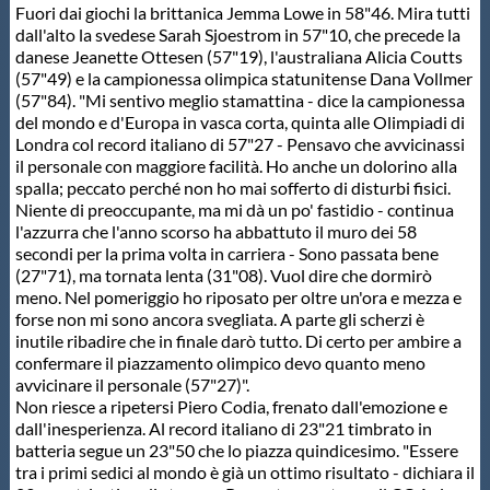
Fuori dai giochi la brittanica Jemma Lowe in 58"46. Mira tutti
dall'alto la svedese Sarah Sjoestrom in 57"10, che precede la
danese Jeanette Ottesen (57"19), l'australiana Alicia Coutts
(57"49) e la campionessa olimpica statunitense Dana Vollmer
(57"84). "Mi sentivo meglio stamattina - dice la campionessa
del mondo e d'Europa in vasca corta, quinta alle Olimpiadi di
Londra col record italiano di 57"27 - Pensavo che avvicinassi
il personale con maggiore facilità. Ho anche un dolorino alla
spalla; peccato perché non ho mai sofferto di disturbi fisici.
Niente di preoccupante, ma mi dà un po' fastidio - continua
l'azzurra che l'anno scorso ha abbattuto il muro dei 58
secondi per la prima volta in carriera - Sono passata bene
(27"71), ma tornata lenta (31"08). Vuol dire che dormirò
meno. Nel pomeriggio ho riposato per oltre un'ora e mezza e
forse non mi sono ancora svegliata. A parte gli scherzi è
inutile ribadire che in finale darò tutto. Di certo per ambire a
confermare il piazzamento olimpico devo quanto meno
avvicinare il personale (57"27)".
Non riesce a ripetersi Piero Codia, frenato dall'emozione e
dall'inesperienza. Al record italiano di 23"21 timbrato in
batteria segue un 23"50 che lo piazza quindicesimo. "Essere
tra i primi sedici al mondo è già un ottimo risultato - dichiara il