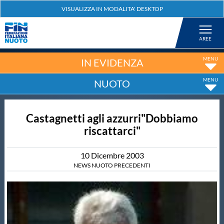
Federazione
Nuoto
IN EVIDENZA
NUOTO
Pallanuoto
Castagnetti agli azzurri"Dobbiamo
Tuffi
riscattarci"
Artistico
10
Dicembre
2003
NEWS NUOTO PRECEDENTI
Fondo
Salvamento