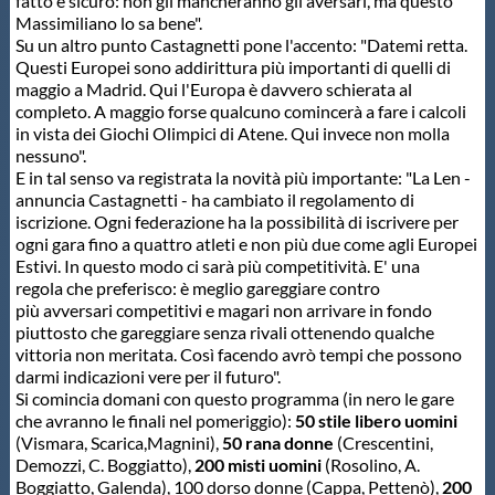
fatto è sicuro: non gli mancheranno gli aversari, ma questo
Massimiliano lo sa bene".
Su un altro punto Castagnetti pone l'accento: "Datemi retta.
Questi Europei sono addirittura più importanti di quelli di
maggio a Madrid. Qui l'Europa è davvero schierata al
completo. A maggio forse qualcuno comincerà a fare i calcoli
in vista dei Giochi Olimpici di Atene. Qui invece non molla
nessuno".
E in tal senso va registrata la novità più importante: "La Len -
annuncia Castagnetti - ha cambiato il regolamento di
iscrizione. Ogni federazione ha la possibilità di iscrivere per
ogni gara fino a quattro atleti e non più due come agli Europei
Estivi. In questo modo ci sarà più competitività. E' una
regola che preferisco: è meglio gareggiare contro
più avversari competitivi e magari non arrivare in fondo
piuttosto che gareggiare senza rivali ottenendo qualche
vittoria non meritata. Così facendo avrò tempi che possono
darmi indicazioni vere per il futuro".
Si comincia domani con questo programma (in nero le gare
che avranno le finali nel pomeriggio):
50 stile libero uomini
(Vismara, Scarica,Magnini),
50 rana donne
(Crescentini,
Demozzi, C. Boggiatto),
200 misti uomini
(Rosolino, A.
Boggiatto, Galenda), 100 dorso donne (Cappa, Pettenò),
200