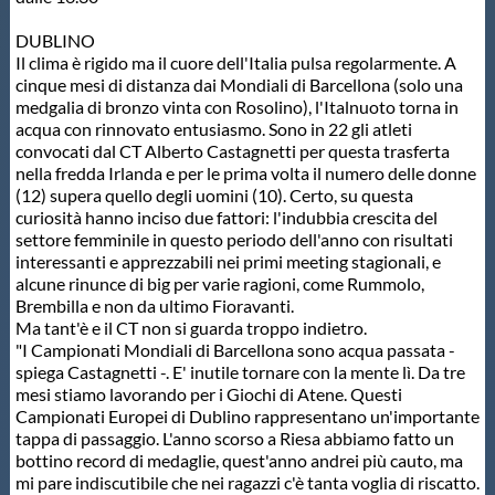
Protezione Civile
DUBLINO
Il clima è rigido ma il cuore dell'Italia pulsa regolarmente. A
cinque mesi di distanza dai Mondiali di Barcellona (solo una
Qualità
medgalia di bronzo vinta con Rosolino), l'Italnuoto torna in
acqua con rinnovato entusiasmo. Sono in 22 gli atleti
convocati dal CT Alberto Castagnetti per questa trasferta
Sostenibilità
nella fredda Irlanda e per le prima volta il numero delle donne
(12) supera quello degli uomini (10). Certo, su questa
curiosità hanno inciso due fattori: l'indubbia crescita del
Privacy
settore femminile in questo periodo dell'anno con risultati
interessanti e apprezzabili nei primi meeting stagionali, e
alcune rinunce di big per varie ragioni, come Rummolo,
Cookie Policy
Brembilla e non da ultimo Fioravanti.
Ma tant'è e il CT non si guarda troppo indietro.
"I Campionati Mondiali di Barcellona sono acqua passata -
Archivio News
spiega Castagnetti -. E' inutile tornare con la mente lì. Da tre
mesi stiamo lavorando per i Giochi di Atene. Questi
Campionati Europei di Dublino rappresentano un'importante
Flash News
tappa di passaggio. L'anno scorso a Riesa abbiamo fatto un
bottino record di medaglie, quest'anno andrei più cauto, ma
mi pare indiscutibile che nei ragazzi c'è tanta voglia di riscatto.