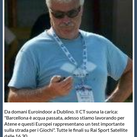
Master
Formazione
GUG
Scuole Nuoto
Propaganda
Centri Federali
Da domani Euroindoor a Dublino. Il CT suona la carica:
"Barcellona è acqua passata, adesso stiamo lavorando per
Atene e questi Europei rappresentano un test importante
Area Legislativa
sulla strada per i Giochi". Tutte le finali su Rai Sport Satellite
dalle 16.30