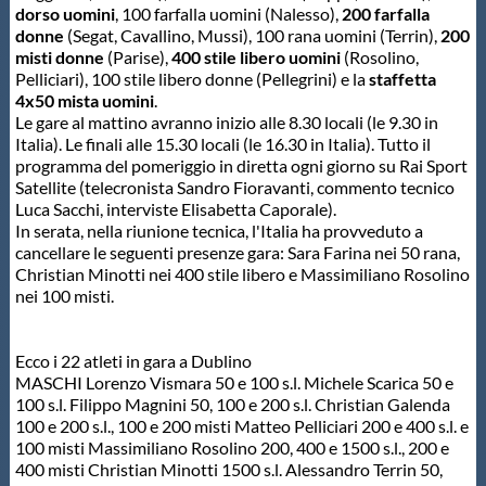
dorso uomini
, 100 farfalla uomini (Nalesso),
200 farfalla
donne
(Segat, Cavallino, Mussi), 100 rana uomini (Terrin),
200
misti donne
(Parise),
400 stile libero uomini
(Rosolino,
Pelliciari), 100 stile libero donne (Pellegrini) e la
staffetta
4x50 mista uomini
.
Le gare al mattino avranno inizio alle 8.30 locali (le 9.30 in
Italia). Le finali alle 15.30 locali (le 16.30 in Italia). Tutto il
programma del pomeriggio in diretta ogni giorno su Rai Sport
Satellite (telecronista Sandro Fioravanti, commento tecnico
Luca Sacchi, interviste Elisabetta Caporale).
In serata, nella riunione tecnica, l'Italia ha provveduto a
cancellare le seguenti presenze gara: Sara Farina nei 50 rana,
Christian Minotti nei 400 stile libero e Massimiliano Rosolino
nei 100 misti.
Ecco i 22 atleti in gara a Dublino
MASCHI Lorenzo Vismara 50 e 100 s.l. Michele Scarica 50 e
100 s.l. Filippo Magnini 50, 100 e 200 s.l. Christian Galenda
100 e 200 s.l., 100 e 200 misti Matteo Pelliciari 200 e 400 s.l. e
100 misti Massimiliano Rosolino 200, 400 e 1500 s.l., 200 e
400 misti Christian Minotti 1500 s.l. Alessandro Terrin 50,