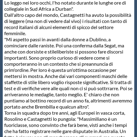
Galleria fotografica
Lo leggo nei loro occhi, l'ho notato durante le lunghe ore di
collegiale in Sud Africa a Durban".
Dall'altro capo del mondo, Castagnetti ha avuto la possibilità
Videogallery
di leggere (ma non di vedere dal vivo) i risultati con tanto di
record italiani di alcuni elementi di spicco del settore
femminile.
Intranet
"Mi aspetto passi in avanti dalla donne a Dublino, a
cominciare dalle raniste. Poi una conferma dalla Segat, ma
anche con dorsiste e stileliberiste si possono fare discorsi
Webmail
importanti. Sono proprio curioso di vedere come si
comporteranno in un contesto che si preannuncia di
prim'ordine. Per loro è questa un'ottima occasione per
Contatti
mettersi in mostra. Anche dai vari componenti maschi delle
staffette di stile libero voglio risposte significative. Si tratta di
test e di verifiche vere alle quali non ci si può sottrrarre. Poi se
Mappa del sito
arriveranno le medaglie, tanto meglio. E' chiaro che non
puntiamo al bottino record di un anno fa, altrimenti avremmo
portato anche Brembilla e qualcun altro".
Torna in squadra dopo tre anni, agli Europei in vasca corta,
Rosolino e Castagnetti lo pungola: "Massimiliano è un
fuoriclasse, sono convinto che farà bene, visti anche i tempi
che ha fatto registrare nelle gare disputate in Australia. Un