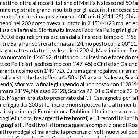
mattino, oltre al record italiano di Mattia Nalesso nei 50 fa
erano registrato grandi risultati per gli azzurri. Francesca 
enuto l'undicesima posizione nei 400 misti (4'44"25). Chia
teno' nei 200 dorso aveva nuotato in 2'15"44 (23.ma) ed er
lusa dalla finale. Sfortunata invece Federica Pellegrini giu
 200 sl e quindi prima esclusa dalla finale col tempo di 1'58
tre Sara Parise si era fermata al 24.mo posto con 2'00"11. 
la gara attesa da tutti, vale a dire i 200 sl, Massimiliano Ro
va nuotato in 1'46"62, risultando undicesimo e facendo me
teo Pelliciari (sedicesimo con 1'47"45) e Christian Galend
arantunesimo con 1'49"72). L'ultima gara regalava un'ama
'Italia visto che la staffetta 4x50 sl (Vismara, Nalesso, Scari
enda) sfiorava la finale giungendo al non posto con 1' 28"4
smara 21"94, Nalesso 22"20, Scarica 22"01 e Galenda 22"0
to, Magnini era stato preservato dal CT Castagnetti per la f
eriggio dei 200 stile libero e non si poteva fare altrimenti.
a il sipario sugli Euroindoor a Dublino. L'Italia torna a casa
aglie (un oro, tre argenti e tre bronzi) e 11 record italiani 
eguagliati). Positivo il ritorno a questa competizione di Ro
attro medgalie) ma anche la presenza di volti nuovi sul pod