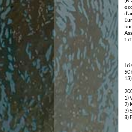
(Ma
Ricerca Scuole Nuoto
e c
Manuale SNF
d'a
Diventa SNF
Eur
Propaganda
buo
Norme e documenti
Ass
Risultati
tutt
Eventi
Centri Federali
C. F. Complesso natatorio Foro Italico
C. F. Polo Acquatico Frecciarossa Ostia
I r
C. F. Unipol BluStadium Pietralata
50 
C. F. Polo Acquatico Enel - Valco San Paolo
13)
C. F. Acerra "Carlo Pedersoli"
C. F. Crotone
200
C. F. Livorno
1) 
C. F. Milano
2) 
C. F. Napoli "Felice Scandone"
3) 
C.F. Palazzo del Nuoto Torino
8) 
C. F. Trieste "Bruno Bianchi"
C. F. Verona "Alberto Castagnetti"
C. F. Viterbo