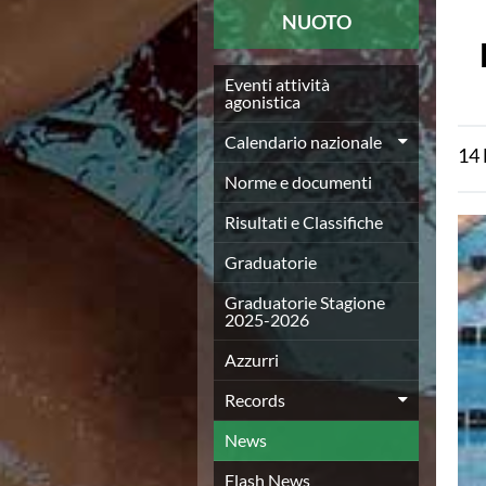
News
NUOTO
Flash News
Europei a modo Mei
Nuoto
Eventi attività
agonistica
Eventi attività agonistica
Calendario nazionale
Calendario nazionale
14
Norme e documenti
Risultati e Classifiche
Norme e documenti
Graduatorie
Risultati e Classifiche
Graduatorie Stagione 2025-2026
Azzurri
Graduatorie
Records
News
Graduatorie Stagione
2025-2026
Flash News
Pallanuoto
Azzurri
Norme e documenti
Le Nazionali
Records
Coppa Italia
News
Campionato A1 Maschile
Campionato A1 Femminile
Flash News