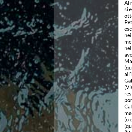
Al 
Campionati Italiani
si 
Circuito Supermaster
ott
Calendario Nazionale Fondo
Pet
Norme e documenti
esc
Risultati e Classifiche
nei
Primati
men
Graduatorie
nel
Analisi e Approfondimenti
ave
News
Mat
Flash News
(qu
Formazione
all
SIT
Gal
Sezione Salvamento
(Vi
GUG
res
Composizione
pom
Norme e documenti
Cal
Formazione
med
Sedi Regionali e Provinciali
(o 
Designazioni Arbitrali
(qu
Scuole Nuoto