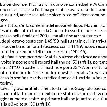
 Euroindoor per l'Italia si chiudono senza medaglie. Ai Ca
opei in vasca corta l'ultima giornata e' avara di soddisfazion
ori azzurri, anche se qualche piccolo "colpo" viene comun
egno.
anzitutto, c'e' la conferma del giovane Filippo Magnini, ca
Pesaro, allenato a Torino da Claudio Rossetto, che riesce a
ngresso nella finale dei 200 sl, ma alla fine arriva stanco e
ude all'ottavo posto con 1'45"58, nella gara in cui l'inarriv
 Hoogenband timbra il successo con 1'41"89, nuovo recor
 precedente sempre dell'olandese era di 1'42"45).
nte finale nemmeno per Mattia Nalesso che riesce ad abba
 volte in poche ore il record italiano dei 50 farfalla, portan
ma a 24"10 in batteria al mattino e poi a 23"97, primo itali
attere il muro dei 24 secondi in questa specialita' in vasca 
esso in semfinale arriva tredicesimo ed e' fuori dalla finale
tesimi.
tavia il giovane atleta allenato da Tonino Spagnolo puo' co
sando al fatto che qui a Dublino e' stato l'azzurro ad aver b
gior numero di volte un primato italiano (quattro, di cui u
falla e 3 volte sui 50 farfalla).