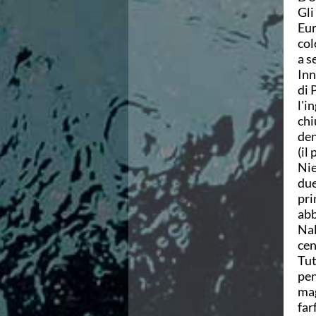
Gli
Azzurri
Eur
News
col
Flash News
a s
Fondo
Inn
Eventi
di 
Grand Prix
l'i
Norme e documenti
chi
Risultati e Classifiche
den
Primati
(il
Azzurri
Nie
News
due
Flash News
pri
Salvamento
abb
Eventi
Nal
Norme e documenti
cen
Risultati e Classifiche
Tut
Albi d'oro - Primati
pen
News
mag
Flash News
far
Master