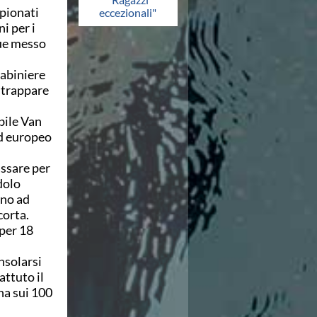
mpionati
eccezionali"
i per i
que messo
rabiniere
 strappare
abile Van
d europeo
ssare per
dolo
ano ad
corta.
 per 18
nsolarsi
attuto il
na sui 100