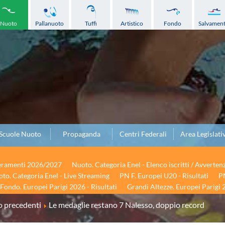
Nuoto
Pallanuoto
Tuffi
Artistico
Fondo
Salvamen
Scuole Nuoto
Propaganda
Centri Federali
Area Legislati
seramenti 2026/2027
Nuoto. Categoria Enel - Elenco iscritti / Avverten
to. Categoria Enel - Live Streaming
PN F. Europei U20 - Risultati
PN
Fondo. Europei Parigi 2026 - Risultati
Grandi Altezze. Europei Parigi 2
 precedenti
Le medaglie restano 7 Nalesso, doppio record