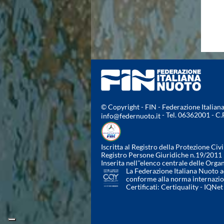
Area Legislativa
Protezione Civile
Qualità
Sostenibilità
Privacy
Cookie Policy
Archivio News
Flash News
Galleria fotografica
Videogallery
© Copyright - FIN - Federazione Italia
- Tel. 06362001 - C
info@federnuoto.it
Intranet
Webmail
Contatti
Iscritta al Registro della Protezione Civi
Mappa del sito
Registro Persone Giuridiche n.19/2011
Inserita nell''elenco centrale delle Orga
La Federazione Italiana Nuoto ad
conforme alla norma internazi
Certificati:
Certiquality
-
IQNet