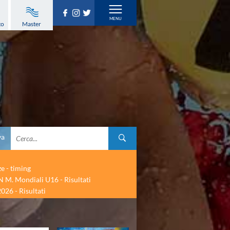
to
Master
va
ze - timing
 M. Mondiali U16 - Risultati
026 - Risultati