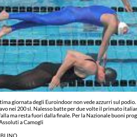
ltima giornata degli Euroindoor non vede azzurri sul podio
avo nei 200 sl. Nalesso batte per due volte il primato italia
falla ma resta fuori dalla finale. Per la Nazionale buoni prog
Assoluti a Camogli
BLINO