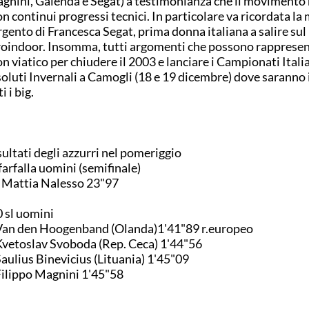
gnini, Galenda e Segat) a testimonianza che il movimento 
on continui progressi tecnici. In particolare va ricordata la
rgento di Francesca Segat, prima donna italiana a salire sul
oindoor. Insomma, tutti argomenti che possono rappresen
n viatico per chiudere il 2003 e lanciare i Campionati Itali
oluti Invernali a Camogli (18 e 19 dicembre) dove saranno 
i i big.
isultati degli azzurri nel pomeriggio
farfalla uomini (semifinale)
 Mattia Nalesso 23"97
 sl uomini
Van den Hoogenband (Olanda)1'41"89 r.europeo
Kvetoslav Svoboda (Rep. Ceca) 1'44"56
Saulius Binevicius (Lituania) 1'45"09
Filippo Magnini 1'45"58