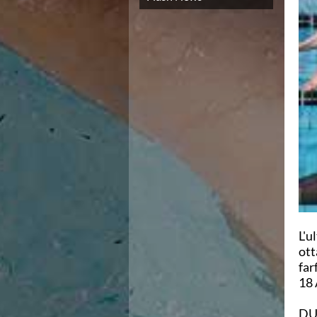
Campionato A2 Maschile
Campionato A2 Femminile
Campionato B Maschile
Storico Campionati 2003-2017
Finali Giovanili
Trofei delle Regioni
CoMeN Cup
News
Flash News
Waterpolo Channel
Tuffi
Eventi
Norme e documenti
Risultati e Classifiche
Azzurri
L'u
News
ott
Flash News
far
Artistico
18 
Eventi
Norme e documenti
DU
Risultati e Classifiche