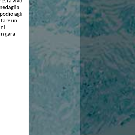
resta vivo
 medaglia
 podio agli
tare un
ani
in gara