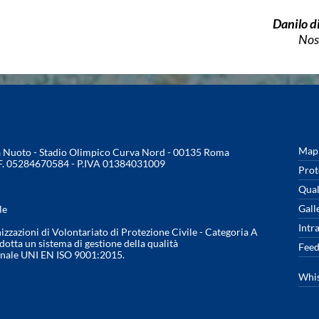
Danilo 
Nos
Mapp
na Nuoto - Stadio Olimpico Curva Nord - 00135 Roma
.F. 05284670584 - P.IVA 01384031009
Prot
Qual
Gall
le
Intr
nizzazioni di Volontariato di Protezione Civile - Categoria A
otta un sistema di gestione della qualità
Feed
onale UNI EN ISO 9001:2015.
Whis