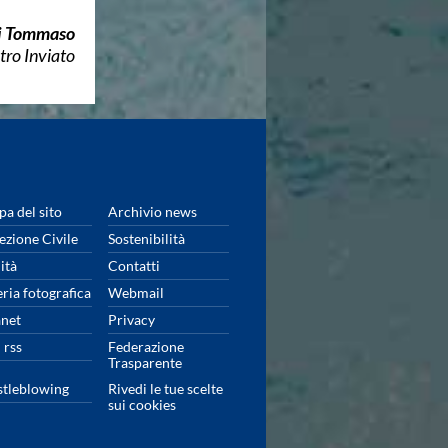
di Tommaso
tro Inviato
a del sito
Archivio news
ezione Civile
Sostenibilità
ità
Contatti
eria fotografica
Webmail
anet
Privacy
 rss
Federazione
Trasparente
tleblowing
Rivedi le tue scelte
sui cookies