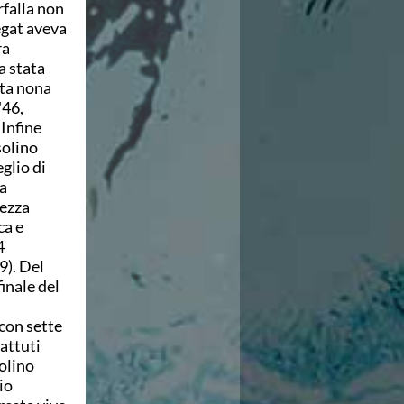
rfalla non
Segat aveva
ra
a stata
nta nona
"46,
Infine
solino
glio di
a
rezza
ca e
4
9). Del
inale del
 con sette
battuti
solino
io