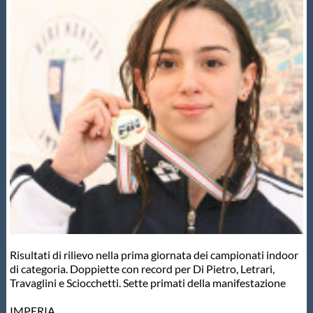
Master
Formazione
GUG
Scuole Nuoto
Propaganda
Centri Federali
Risultati di rilievo nella prima giornata dei campionati indoor
di categoria. Doppiette con record per Di Pietro, Letrari,
Travaglini e Sciocchetti. Sette primati della manifestazione
Area Legislativa
IMPERIA