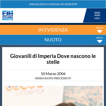
Federazione
Nuoto
IN EVIDENZA
NUOTO
Pallanuoto
Giovanili di Imperia Dove nascono le
Tuffi
stelle
Artistico
10
Marzo
2006
NEWS NUOTO PRECEDENTI
Fondo
Salvamento