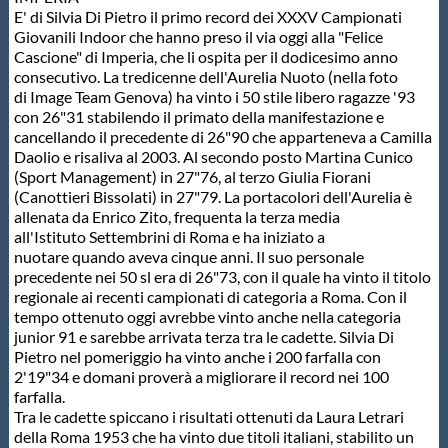
E' di Silvia Di Pietro il primo record dei XXXV Campionati
Protezione Civile
Giovanili Indoor che hanno preso il via oggi alla "Felice
Cascione" di Imperia, che li ospita per il dodicesimo anno
consecutivo. La tredicenne dell'Aurelia Nuoto (nella foto
Qualità
di Image Team Genova) ha vinto i 50 stile libero ragazze '93
con 26"31 stabilendo il primato della manifestazione e
cancellando il precedente di 26"90 che apparteneva a Camilla
Sostenibilità
Daolio e risaliva al 2003. Al secondo posto Martina Cunico
(Sport Management) in 27"76, al terzo Giulia Fiorani
(Canottieri Bissolati) in 27"79. La portacolori dell'Aurelia è
Privacy
allenata da Enrico Zito, frequenta la terza media
all'Istituto Settembrini di Roma e ha iniziato a
nuotare quando aveva cinque anni. Il suo personale
Cookie Policy
precedente nei 50 sl era di 26"73, con il quale ha vinto il titolo
regionale ai recenti campionati di categoria a Roma. Con il
tempo ottenuto oggi avrebbe vinto anche nella categoria
Archivio News
junior 91 e sarebbe arrivata terza tra le cadette. Silvia Di
Pietro nel pomeriggio ha vinto anche i 200 farfalla con
2'19"34 e domani proverà a migliorare il record nei 100
Flash News
farfalla.
Tra le cadette spiccano i risultati ottenuti da Laura Letrari
della Roma 1953 che ha vinto due titoli italiani, stabilito un