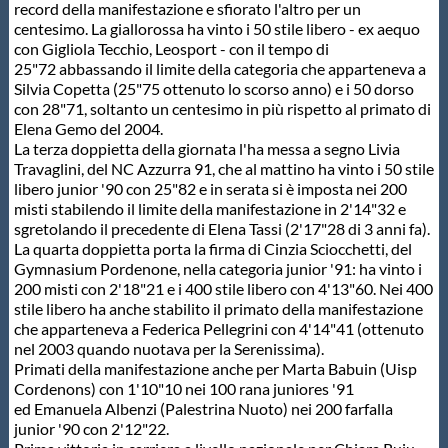
Galleria fotografica
record della manifestazione e sfiorato l'altro per un
centesimo. La giallorossa ha vinto i 50 stile libero - ex aequo
con Gigliola Tecchio, Leosport - con il tempo di
Videogallery
25"72 abbassando il limite della categoria che apparteneva a
Silvia Copetta (25"75 ottenuto lo scorso anno) e i 50 dorso
con 28"71, soltanto un centesimo in più rispetto al primato di
Intranet
Elena Gemo del 2004.
La terza doppietta della giornata l'ha messa a segno Livia
Travaglini, del NC Azzurra 91, che al mattino ha vinto i 50 stile
Webmail
libero junior '90 con 25"82 e in serata si è imposta nei 200
misti stabilendo il limite della manifestazione in 2'14"32 e
sgretolando il precedente di Elena Tassi (2'17"28 di 3 anni fa).
Contatti
La quarta doppietta porta la firma di Cinzia Sciocchetti, del
Gymnasium Pordenone, nella categoria junior '91: ha vinto i
200 misti con 2'18"21 e i 400 stile libero con 4'13"60. Nei 400
Mappa del sito
stile libero ha anche stabilito il primato della manifestazione
che apparteneva a Federica Pellegrini con 4'14"41 (ottenuto
nel 2003 quando nuotava per la Serenissima).
Primati della manifestazione anche per Marta Babuin (Uisp
Cordenons) con 1'10"10 nei 100 rana juniores '91
ed Emanuela Albenzi (Palestrina Nuoto) nei 200 farfalla
junior '90 con 2'12"22.