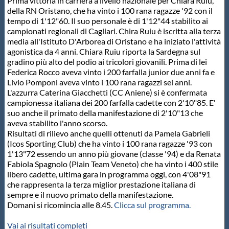
Prima vittoria in carriera a livello nazionale per Chiara Ruiu,
della RN Oristano, che ha vinto i 100 rana ragazze '92 con il
tempo di 1'12"60. Il suo personale è di 1'12"44 stabilito ai
campionati regionali di Cagliari. Chira Ruiu è iscritta alla terza
media all'Istituto D'Arborea di Oristano e ha iniziato l'attività
agonistica da 4 anni. Chiara Ruiu riporta la Sardegna sul
gradino più alto del podio ai tricolori giovanili. Prima di lei
Federica Rocco aveva vinto i 200 farfalla junior due anni fa e
Livio Pomponi aveva vinto i 100 rana ragazzi sei anni.
L'azzurra Caterina Giacchetti (CC Aniene) si è confermata
campionessa italiana dei 200 farfalla cadette con 2'10"85. E'
suo anche il primato della manifestazione di 2'10"13 che
aveva stabilito l'anno scorso.
Risultati di rilievo anche quelli ottenuti da Pamela Gabrieli
(Icos Sporting Club) che ha vinto i 100 rana ragazze '93 con
1'13"72 essendo un anno più giovane (classe '94) e da Renata
Fabiola Spagnolo (Plain Team Veneto) che ha vinto i 400 stile
libero cadette, ultima gara in programma oggi, con 4'08"91
che rappresenta la terza miglior prestazione italiana di
sempre e il nuovo primato della manifestazione.
Domani si ricomincia alle 8.45.
Clicca sul programma.
Vai ai risultati completi