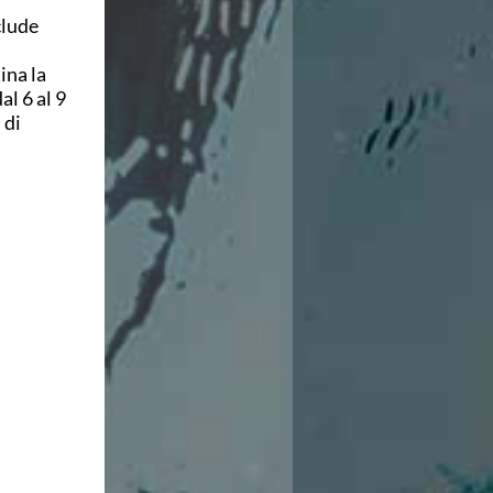
clude
ina la
al 6 al 9
 di