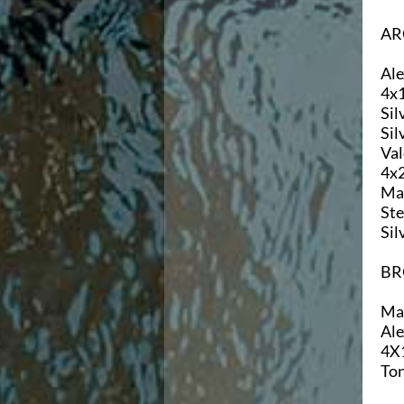
Ricerca Scuole Nuoto
Manuale SNF
AR
Diventa SNF
Propaganda
Ale
Norme e documenti
4x1
Risultati
Sil
Eventi
Sil
Centri Federali
Val
C. F. Complesso natatorio Foro Italico
4x2
C. F. Polo Acquatico Frecciarossa Ostia
Mas
C. F. Unipol BluStadium Pietralata
Ste
C. F. Polo Acquatico Enel - Valco San Paolo
Sil
C. F. Acerra "Carlo Pedersoli"
C. F. Crotone
BR
C. F. Livorno
C. F. Milano
Mar
C. F. Napoli "Felice Scandone"
Ale
C.F. Palazzo del Nuoto Torino
4X1
C. F. Trieste "Bruno Bianchi"
Ton
C. F. Verona "Alberto Castagnetti"
C. F. Viterbo