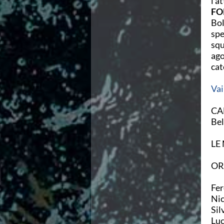
l'a
Campionati Italiani
FO
Circuito Supermaster
Bol
Calendario Nazionale Fondo
spe
Norme e documenti
squ
Risultati e Classifiche
ago
Primati
cat
Graduatorie
Analisi e Approfondimenti
Vai
News
Flash News
CA
Formazione
Bel
SIT
Sezione Salvamento
LE
GUG
Composizione
OR
Norme e documenti
Formazione
Fer
Sedi Regionali e Provinciali
Nic
Designazioni Arbitrali
Sil
Scuole Nuoto
Luc