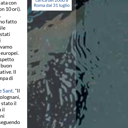
iata con
Roma dal 31 luglio
n 10 ori).
.
mo fatto
ile
stati
i
vevamo
 europei.
aspetto
l buon
tive. Il
ampa di
e Sant
. "Il
Bolognani,
stato il
 il
oni
a seguendo