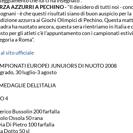
tteggiamento che lui ci ha insegnato".
RZA AZZURRI A PECHINO -
"Il desidero di tutti noi - con
ognani - è che questi risultati siano di buon auspicio per la
dizione azzurra ai Giochi Olimpici di Pechino. Questa matt
adra ha nuotato ancora, questa sera rientriamo in Italia e d
sto per gli atleti c'è l'appuntamento con i campionati estivi
egoria a Roma".
 al sito ufficiale
MPIONATI EUROPEI JUNUIORS DI NUOTO 2008
grado, 30 luglio-3 agosto
 MEDAGLIE DELL'ITALIA
O 4
erico Bussolin 200 farfalla
olo Ossola 50 rana
via Di Pietro 100 farfalla
a Dotto 50 sl