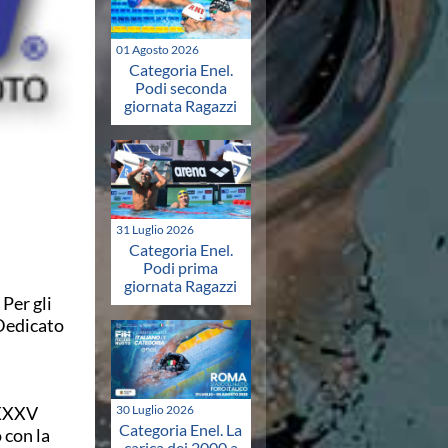
01 Agosto 2026
Categoria Enel.
Podi seconda
giornata Ragazzi
31 Luglio 2026
Categoria Enel.
Podi prima
giornata Ragazzi
 Per gli
"Dedicato
 XXXV
30 Luglio 2026
Categoria Enel. La
 con la
carica dei 2000 a