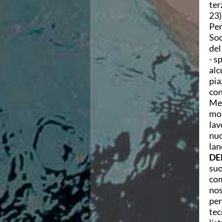
ter
Azzurri
23)
News
Per
Flash News
Sod
Fondo
del
Eventi
- s
Grand Prix
alc
Norme e documenti
pia
Risultati e Classifiche
con
Primati
Mez
Azzurri
mol
News
lav
Flash News
nuo
Salvamento
lan
Eventi
DE
Norme e documenti
suo
Risultati e Classifiche
com
Albi d'oro - Primati
nos
News
pen
Flash News
tec
Master