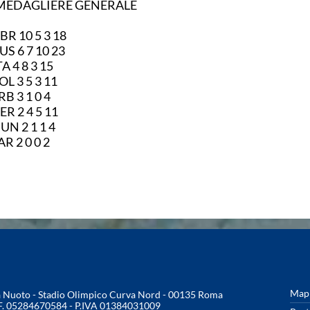
 MEDAGLIERE GENERALE
1 GBR 10 5 3 18
2 RUS 6 7 10 23
3 ITA 4 8 3 15
4 POL 3 5 3 11
5 SRB 3 1 0 4
6 GER 2 4 5 11
7 HUN 2 1 1 4
8 FAR 2 0 0 2
Mapp
na Nuoto - Stadio Olimpico Curva Nord - 00135 Roma
.F. 05284670584 - P.IVA 01384031009