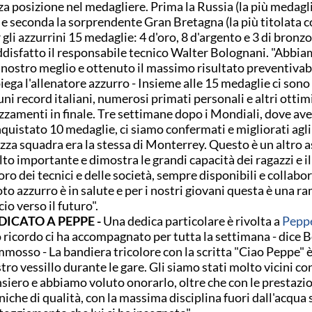
za posizione nel medagliere. Prima la Russia (la più medagl
 e seconda la sorprendente Gran Bretagna (la più titolata co
 gli azzurrini 15 medaglie: 4 d'oro, 8 d'argento e 3 di bronzo
disfatto il responsabile tecnico Walter Bolognani. "Abbia
 nostro meglio e ottenuto il massimo risultato preventivab
piega l'allenatore azzurro - Insieme alle 15 medaglie ci sono 
uni record italiani, numerosi primati personali e altri ottim
zzamenti in finale. Tre settimane dopo i Mondiali, dove a
quistato 10 medaglie, ci siamo confermati e migliorati agli
za squadra era la stessa di Monterrey. Questo è un altro 
to importante e dimostra le grandi capacità dei ragazzi e i
oro dei tecnici e delle società, sempre disponibili e collabora
to azzurro è in salute e per i nostri giovani questa è una r
cio verso il futuro".
DICATO A PEPPE -
Una dedica particolare è rivolta a
Pepp
 ricordo ci ha accompagnato per tutta la settimana - dice 
mosso - La bandiera tricolore con la scritta "Ciao Peppe" è 
tro vessillo durante le gare. Gli siamo stati molto vicini con
siero e abbiamo voluto onorarlo, oltre che con le prestazi
niche di qualità, con la massima disciplina fuori dall'acqu