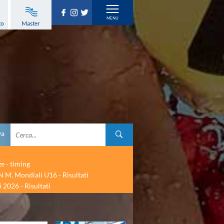
to
Master
va
ze - timing
 M. Mondiali U16 - Risultati
 2026 - Risultati