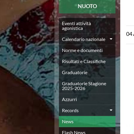
News
NUOTO
Flash News
Europei a modo Mei
Nuoto
Eventi attività
agonistica
Eventi attività agonistica
04
Calendario nazionale
Calendario nazionale
Norme e documenti
Risultati e Classifiche
Norme e documenti
Graduatorie
Risultati e Classifiche
Graduatorie Stagione 2025-2026
Azzurri
Graduatorie
Records
News
Graduatorie Stagione
2025-2026
Flash News
Pallanuoto
Azzurri
Norme e documenti
Le Nazionali
Records
Coppa Italia
News
Campionato A1 Maschile
Campionato A1 Femminile
Flash News