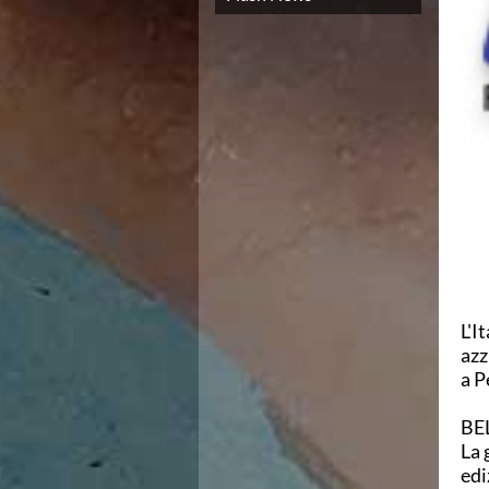
Campionato A2 Maschile
Campionato A2 Femminile
Campionato B Maschile
Storico Campionati 2003-2017
Finali Giovanili
Trofei delle Regioni
CoMeN Cup
News
Flash News
Waterpolo Channel
Tuffi
Eventi
Norme e documenti
Risultati e Classifiche
L'I
Azzurri
azz
News
a P
Flash News
Artistico
BE
Eventi
La 
Norme e documenti
edi
Risultati e Classifiche