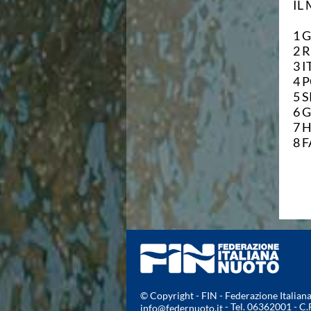
IL
Area Legislativa
Protezione Civile
Qualità
Sostenibilità
Privacy
Cookie Policy
Archivio News
Flash News
Galleria fotografica
Videogallery
Intranet
Webmail
Contatti
Mappa del sito
© Copyright - FIN - Federazione Italia
- Tel. 06362001 - C
info@federnuoto.it