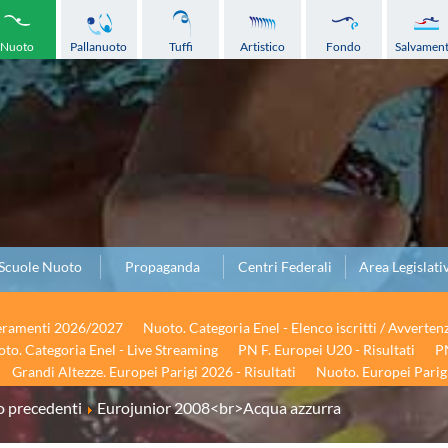
Nuoto
Pallanuoto
Tuffi
Artistico
Fondo
Salvamen
Scuole Nuoto
Propaganda
Centri Federali
Area Legislati
seramenti 2026/2027
Nuoto. Categoria Enel - Elenco iscritti / Avverten
to. Categoria Enel - Live Streaming
PN F. Europei U20 - Risultati
PN
Grandi Altezze. Europei Parigi 2026 - Risultati
Nuoto. Europei Parigi
 precedenti
Eurojunior 2008<br>Acqua azzurra