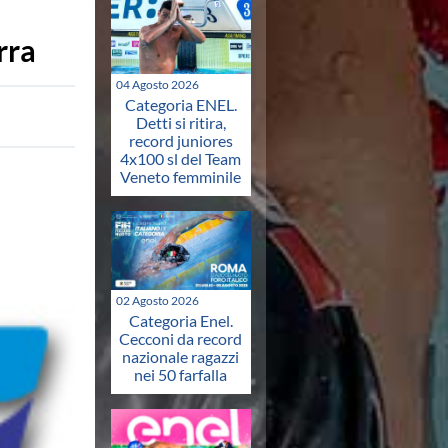
rra
04 Agosto 2026
Categoria ENEL.
Detti si ritira,
record juniores
4x100 sl del Team
Veneto femminile
02 Agosto 2026
Categoria Enel.
Cecconi da record
nazionale ragazzi
nei 50 farfalla