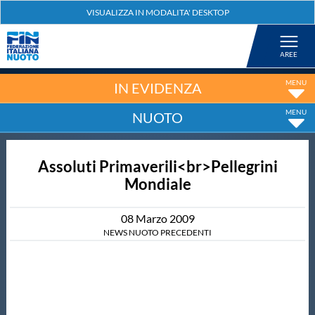
Federazione
Nuoto
IN EVIDENZA
NUOTO
Pallanuoto
Assoluti Primaverili<br>Pellegrini
Tuffi
Mondiale
Artistico
08
Marzo
2009
NEWS NUOTO PRECEDENTI
Fondo
Salvamento