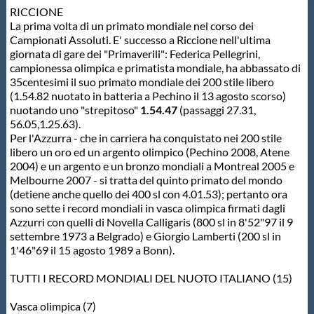
RICCIONE
Protezione Civile
La prima volta di un primato mondiale nel corso dei
Campionati Assoluti. E' successo a Riccione nell'ultima
giornata di gare dei "Primaverili": Federica Pellegrini,
Qualità
campionessa olimpica e primatista mondiale, ha abbassato di
35centesimi il suo primato mondiale dei 200 stile libero
(1.54.82 nuotato in batteria a Pechino il 13 agosto scorso)
Sostenibilità
nuotando uno "strepitoso"
1.54.47
(passaggi 27.31,
56.05,1.25.63).
Per l'Azzurra - che in carriera ha conquistato nei 200 stile
Privacy
libero un oro ed un argento olimpico (Pechino 2008, Atene
2004) e un argento e un bronzo mondiali a Montreal 2005 e
Melbourne 2007 - si tratta del quinto primato del mondo
Cookie Policy
(detiene anche quello dei 400 sl con 4.01.53); pertanto ora
sono sette i record mondiali in vasca olimpica firmati dagli
Azzurri con quelli di Novella Calligaris (800 sl in 8'52"97 il 9
Archivio News
settembre 1973 a Belgrado) e Giorgio Lamberti (200 sl in
1'46"69 il 15 agosto 1989 a Bonn).
Flash News
TUTTI I RECORD MONDIALI DEL NUOTO ITALIANO (15)
Vasca olimpica (7)