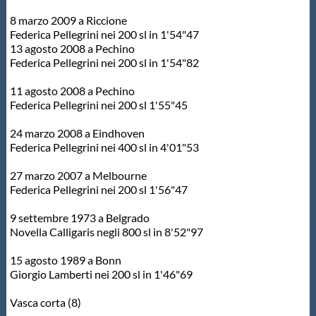
Galleria fotografica
8 marzo 2009 a Riccione
Federica Pellegrini nei 200 sl in 1'54"47
Videogallery
13 agosto 2008 a Pechino
Federica Pellegrini nei 200 sl in 1'54"82
Intranet
11 agosto 2008 a Pechino
Federica Pellegrini nei 200 sl 1'55"45
Webmail
24 marzo 2008 a Eindhoven
Federica Pellegrini nei 400 sl in 4'01"53
Contatti
27 marzo 2007 a Melbourne
Federica Pellegrini nei 200 sl 1'56"47
Mappa del sito
9 settembre 1973 a Belgrado
Novella Calligaris negli 800 sl in 8'52"97
15 agosto 1989 a Bonn
Giorgio Lamberti nei 200 sl in 1'46"69
Vasca corta (8)