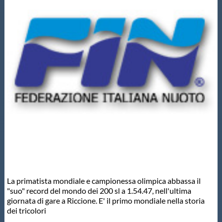
Master
Formazione
GUG
Scuole Nuoto
Propaganda
Centri Federali
La primatista mondiale e campionessa olimpica abbassa il
"suo" record del mondo dei 200 sl a 1.54.47, nell'ultima
giornata di gare a Riccione. E' il primo mondiale nella storia
Area Legislativa
dei tricolori