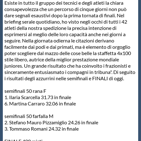
Galleria fotografica
Esiste in tutto il gruppo dei tecnici e degli atleti la chiara
consapevolezza che un percorso di cinque giorni non può
dare segnali esaustivi dopo la prima tornata di finali. Nel
Videogallery
briefing serale quotidiano, ho visto negli occhi di tutti i 42
atleti della nostra spedizione la precisa intenzione di
esprimersi al meglio delle loro capacità anche nei giorni a
Intranet
seguire. Nella giornata odierna le citazioni derivano
facilmente dai podi e dai primati, ma è elemento di orgoglio
poter scegliere dal mazzo delle cose belle la staffetta 4x100
Webmail
stile libero, autrice della miglior prestazione mondiale
juniores. Un grande risultato che ha coinvolto i frazionisti e
sinceramente entusiasmato i compagni in tribuna". Di seguito
Contatti
i risultati degli azzurrini nelle semifinali e FINALI di oggi.
semifinali 50 rana F
Mappa del sito
1. Ilaria Scarcella 31.73 in finale
6. Martina Carraro 32.06 in finale
semifinali 50 farfalla M
2. Stefano Mauro Pizzamiglio 24.26 in finale
3. Tommaso Romani 24.32 in finale