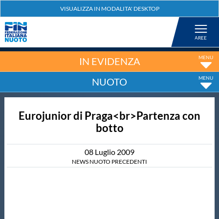
Federazione
Nuoto
IN EVIDENZA
NUOTO
Pallanuoto
Eurojunior di Praga<br>Partenza con
Tuffi
botto
Artistico
08
Luglio
2009
NEWS NUOTO PRECEDENTI
Fondo
Salvamento