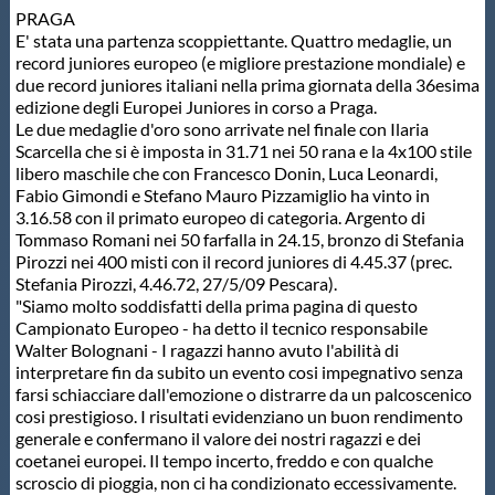
PRAGA
Protezione Civile
E' stata una partenza scoppiettante. Quattro medaglie, un
record juniores europeo (e migliore prestazione mondiale) e
due record juniores italiani nella prima giornata della 36esima
Qualità
edizione degli Europei Juniores in corso a Praga.
Le due medaglie d'oro sono arrivate nel finale con Ilaria
Scarcella che si è imposta in 31.71 nei 50 rana e la 4x100 stile
Sostenibilità
libero maschile che con Francesco Donin, Luca Leonardi,
Fabio Gimondi e Stefano Mauro Pizzamiglio ha vinto in
3.16.58 con il primato europeo di categoria. Argento di
Privacy
Tommaso Romani nei 50 farfalla in 24.15, bronzo di Stefania
Pirozzi nei 400 misti con il record juniores di 4.45.37 (prec.
Stefania Pirozzi, 4.46.72, 27/5/09 Pescara).
Cookie Policy
"Siamo molto soddisfatti della prima pagina di questo
Campionato Europeo - ha detto il tecnico responsabile
Walter Bolognani - I ragazzi hanno avuto l'abilità di
Archivio News
interpretare fin da subito un evento cosi impegnativo senza
farsi schiacciare dall'emozione o distrarre da un palcoscenico
cosi prestigioso. I risultati evidenziano un buon rendimento
Flash News
generale e confermano il valore dei nostri ragazzi e dei
coetanei europei. Il tempo incerto, freddo e con qualche
scroscio di pioggia, non ci ha condizionato eccessivamente.