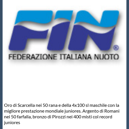
Master
Formazione
GUG
Scuole Nuoto
Propaganda
Centri Federali
Oro di Scarcella nei 50 rana e della 4x100 sl maschile con la
migliore prestazione mondiale juniores. Argento di Romani
nei 50 farfalla, bronzo di Pirozzi nei 400 misti col record
Area Legislativa
juniores