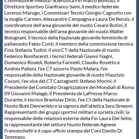
Commissione Medico-Scientifica Fin Marco Bonifazi, il
Direttore Sportivo Gianfranco Saini, il medico federale
Lorenzo Marugo, i Commissari Tecnici Giorgio Cagnotto con
la moglie Carmen, Alessandro Campagna e Laura De Renzis, il
coordinatore dell'area giovanile del nuoto Cesare Butini, il
tecnico responsabile dell'area giovanile del nuoto Walter
Bolognani, il tecnico della Nazionale giovanile femminile di
pallanuoto Fabio Conti, il membro della commissione tecnica
Fina Stefania Tudini; il vice CT della Nazionale di nuoto
Federico Bonifacenti, i tecnici federali Gianni Nagni,
Domenico Rinaldi, Roberta Farinelli, Claudio Rosetto e
Andrea Palloni, l'ex CT azzurro Paolo Malara, l'ex
responsabile della Nazionale giovanile di nuoto Maurizio
Coconi, l'ex vice del CT Castagnetti Stefano Morini; il
Presidente del Comitato Oragnizzatore dei Mondiali di Roma
09 Giovanni Malagò, il Presidente de LaPresse Marco
Durante, il tecnico Branislav Dinic, l'ex Ct della Nazionale di
Nuoto Bubi Dennerlein e la signora dell'atletica Sara Simeoni.
Rappresentanti dei gruppi sportivi militari e società civili; la
responsabile delle relazioni esterne della Fin Laura Del Sette,
la rappresentante del settore Nuoto federale Agnese
Franceschetti e il capo ufficio stampa del Coni Danilo Di
Tommaso.