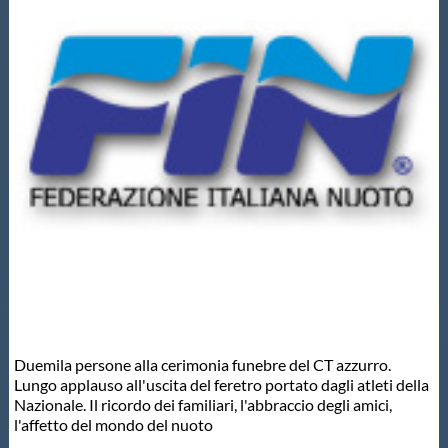
Master
Formazione
GUG
Scuole Nuoto
Propaganda
Centri Federali
Duemila persone alla cerimonia funebre del CT azzurro.
Lungo applauso all'uscita del feretro portato dagli atleti della
Nazionale. Il ricordo dei familiari, l'abbraccio degli amici,
Area Legislativa
l'affetto del mondo del nuoto