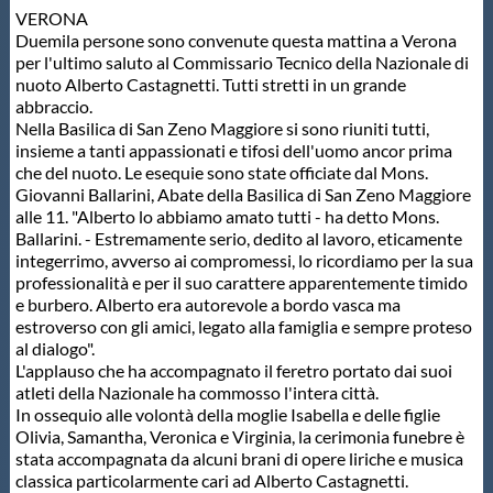
VERONA
Protezione Civile
Duemila persone sono convenute questa mattina a Verona
per l'ultimo saluto al Commissario Tecnico della Nazionale di
nuoto Alberto Castagnetti. Tutti stretti in un grande
Qualità
abbraccio.
Nella Basilica di San Zeno Maggiore si sono riuniti tutti,
insieme a tanti appassionati e tifosi dell'uomo ancor prima
Sostenibilità
che del nuoto. Le esequie sono state officiate dal Mons.
Giovanni Ballarini, Abate della Basilica di San Zeno Maggiore
alle 11. "Alberto lo abbiamo amato tutti - ha detto Mons.
Privacy
Ballarini. - Estremamente serio, dedito al lavoro, eticamente
integerrimo, avverso ai compromessi, lo ricordiamo per la sua
professionalità e per il suo carattere apparentemente timido
Cookie Policy
e burbero. Alberto era autorevole a bordo vasca ma
estroverso con gli amici, legato alla famiglia e sempre proteso
al dialogo".
Archivio News
L'applauso che ha accompagnato il feretro portato dai suoi
atleti della Nazionale ha commosso l'intera città.
In ossequio alle volontà della moglie Isabella e delle figlie
Flash News
Olivia, Samantha, Veronica e Virginia, la cerimonia funebre è
stata accompagnata da alcuni brani di opere liriche e musica
classica particolarmente cari ad Alberto Castagnetti.