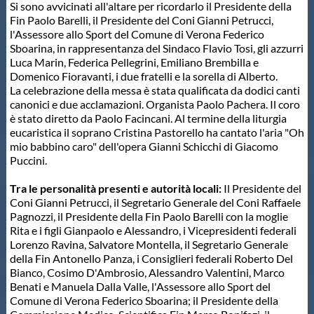
Galleria fotografica
Si sono avvicinati all'altare per ricordarlo il Presidente della
Fin Paolo Barelli, il Presidente del Coni Gianni Petrucci,
l'Assessore allo Sport del Comune di Verona Federico
Videogallery
Sboarina, in rappresentanza del Sindaco Flavio Tosi, gli azzurri
Luca Marin, Federica Pellegrini, Emiliano Brembilla e
Domenico Fioravanti, i due fratelli e la sorella di Alberto.
Intranet
La celebrazione della messa è stata qualificata da dodici canti
canonici e due acclamazioni. Organista Paolo Pachera. Il coro
è stato diretto da Paolo Facincani. Al termine della liturgia
Webmail
eucaristica il soprano Cristina Pastorello ha cantato l'aria "Oh
mio babbino caro" dell'opera Gianni Schicchi di Giacomo
Puccini.
Contatti
Tra le personalità presenti e autorità locali:
Il Presidente del
Coni Gianni Petrucci, il Segretario Generale del Coni Raffaele
Mappa del sito
Pagnozzi, il Presidente della Fin Paolo Barelli con la moglie
Rita e i figli Gianpaolo e Alessandro, i Vicepresidenti federali
Lorenzo Ravina, Salvatore Montella, il Segretario Generale
della Fin Antonello Panza, i Consiglieri federali Roberto Del
Bianco, Cosimo D'Ambrosio, Alessandro Valentini, Marco
Benati e Manuela Dalla Valle, l'Assessore allo Sport del
Comune di Verona Federico Sboarina; il Presidente della