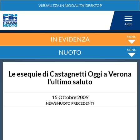
Federazione
Nuoto
IN EVIDENZA
NUOTO
Pallanuoto
Le esequie di Castagnetti Oggi a Verona
Tuffi
l'ultimo saluto
Artistico
15
Ottobre
2009
NEWS NUOTO PRECEDENTI
Fondo
Salvamento