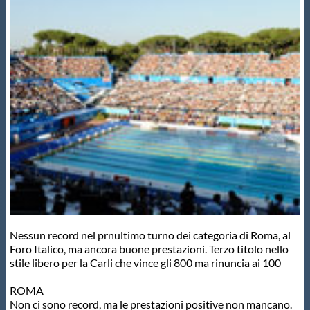
Master
Formazione
GUG
Scuole Nuoto
Propaganda
Nessun record nel prnultimo turno dei categoria di Roma, al
Centri Federali
Foro Italico, ma ancora buone prestazioni. Terzo titolo nello
stile libero per la Carli che vince gli 800 ma rinuncia ai 100
Area Legislativa
ROMA
Non ci sono record, ma le prestazioni positive non mancano.