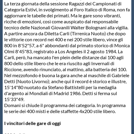
La terza giornata della sessione Ragazzi dei Campionati di
Protezione Civile
Categoria Estivi, in svolgimento al Foro Italico di Roma, non fa
aggiornare le tabelle dei primati. Ma le gare sono vibranti,
ricche di emozioni, così come auspicato dal responsabile
Qualità
tecnico delle Nazionali Giovanili Walter Bolognani alla vigilia.
A partire ancora da Diletta Carli (Tirrenica Nuoto) che dopo
le vittorie con record nei 400 e nei 200 stile libero, vince gli
Sostenibilità
800 in 8'52"57, a 6" abbondanti dal primato storico di Monica
Olmi 8'45"83, registrato a Los Angeles il 2 agosto 1984. La
Carli, però, ha mancato l'en plein delle distanze dai 100 agli
Privacy
800 dello stile libero che le era riuscito agli Invernali di
Riccione, avendo rinunciato, al mattino, alla batteria dei 100.
Nel mezzofondo è buona la gara anche al maschile di Gabriele
Cookie Policy
Detti (Nuoto Livorno); anche qui il record è storico e illustre,
15'14"80 nuotato da Stefano Battistelli per la medaglia
d'argento ai Mondiali di Madrid 1986. Detti si ferma sul
Archivio News
15'33"49.
Domani si chiude il programma dei categoria. In programma
le serie dei 400 misti e delle staffette 4x200 stile libero.
Flash News
I vincitori delle gare di oggi