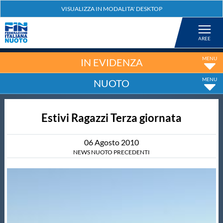
Federazione
Nuoto
IN EVIDENZA
NUOTO
Pallanuoto
Estivi Ragazzi Terza giornata
Tuffi
06
Agosto
2010
Artistico
NEWS NUOTO PRECEDENTI
Fondo
Salvamento