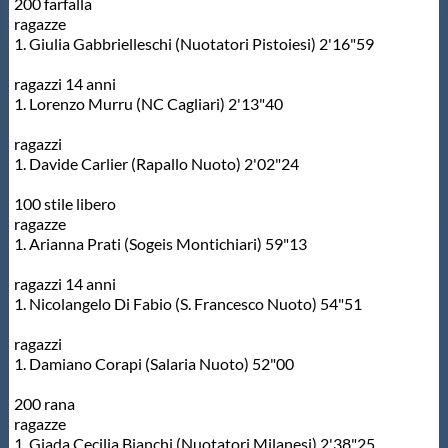
Galleria fotografica
200 farfalla
ragazze
1. Giulia Gabbrielleschi (Nuotatori Pistoiesi) 2'16"59
Videogallery
ragazzi 14 anni
1. Lorenzo Murru (NC Cagliari) 2'13"40
Intranet
ragazzi
1. Davide Carlier (Rapallo Nuoto) 2'02"24
Webmail
100 stile libero
ragazze
Contatti
1. Arianna Prati (Sogeis Montichiari) 59"13
ragazzi 14 anni
Mappa del sito
1. Nicolangelo Di Fabio (S. Francesco Nuoto) 54"51
ragazzi
1. Damiano Corapi (Salaria Nuoto) 52"00
200 rana
ragazze
1. Giada Cecilia Bianchi (Nuotatori Milanesi) 2'38"25