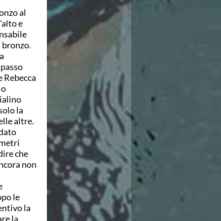
ronzo al
alto e
onsabile
i bronzo.
a
l passo
he Rebecca
Ho
ialino
solo la
lle altre.
 dato
 metri
dire che
ancora non
e
opo le
ntivo la
re la