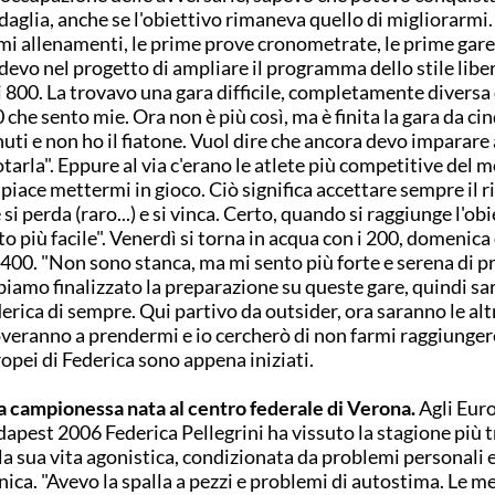
aglia, anche se l'obiettivo rimaneva quello di migliorarmi.
mi allenamenti, le prime prove cronometrate, le prime gare
devo nel progetto di ampliare il programma dello stile libe
i 800. La trovavo una gara difficile, completamente diversa 
 che sento mie. Ora non è più così, ma è finita la gara da ci
uti e non ho il fiatone. Vuol dire che ancora devo imparare 
tarla". Eppure al via c'erano le atlete più competitive del 
piace mettermi in gioco. Ciò significa accettare sempre il r
 si perda (raro...) e si vinca. Certo, quando si raggiunge l'obi
to più facile". Venerdì si torna in acqua con i 200, domenica
 400. "Non sono stanca, ma mi sento più forte e serena di p
iamo finalizzato la preparazione su queste gare, quindi sar
erica di sempre. Qui partivo da outsider, ora saranno le alt
veranno a prendermi e io cercherò di non farmi raggiungere
opei di Federica sono appena iniziati.
 campionessa nata al centro federale di Verona.
Agli Euro
apest 2006 Federica Pellegrini ha vissuto la stagione più t
la sua vita agonistica, condizionata da problemi personali e
nica. "Avevo la spalla a pezzi e problemi di autostima. Le m