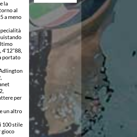
e la
torno al
'25 a meno
specialità
nquistando
ultimo
 4'12"88,
a portato
 Adlington
,
Janet
2,
attere per
e un altro
 100 stile
r gioco