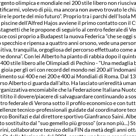
rgento olimpica e mondiale nei 200 stile libero non riusciv
tificarmi, volevo di più, ma ancora non avevo trovato le chi
ire le porte del mio futuro". Proprio tra i parchi dell'Isola 
e piscine dell'Alfred Hajos avviene il primo contatto con il 
tagnetti che le propone di seguirlo al centro federale di Ve
ce così proprio a Budapest la nuova Federica "che se oggi 
o specchio e ripensa a quattro anni orsono, vede una person
itiva, tranquilla, orgogliosa del percorso effettuato come a
e donna". Con lei Alberto ha pianto di rabbia dopo il quin
 400 stile libero alle Olimpiadi di Pechino - "Una medaglia b
i gioia per gli ori con record del mondo nei 200 all'indomani
limento sui 400 e nei 200 e 400 ai Mondiali di Roma. Dal 1
rso Alberto ci guarda dall'alto. Ha lasciato un'eredità uman
rganizzativa encomiabile che la Federazione Italiana Nuot
titito il dovere/piacere di salvaguardare continuando a sos
tro federale di Verona sotto il profilo economico e con tutt
ellenze tecnico-professionali guidate dal coordinatore tec
co Bonifazi e dal direttore sportivo Gianfranco Saini. Albe
to sostituito dal "suo gemello più grosso" (ora non più...) S
ini, collaboratore tecnico della FIN da metà degli anni ott