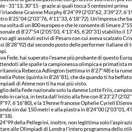
ale - 31"13, 30"15 - grazie ai quali tocca 5 centesimi prima
l'irlandese Grainne Murphy 8'24"99 (2'03"62, 3'39"27, 6'1
tro 8'25"04 (2'03"76, 4'11"33, 6'18"72). Un'impresa che ba
ma volta di un 800 europeo e che le consente di limare 2"55
sonale di 8'27"54 (2'05"03, 4'13"45, 6'20"31) stabilito il 17
rso agli assoluti estivi di Pesaro con cui aveva scalzato Cri
si (8'28"92) dal secondo posto delle performer italiane di tu
mpi.
va Fede, hai superato l'esame più probante di questo Euro
tendoti alle spalle la campionessa olimpica e primatista 
britannica Rebecca Adlington (settima in 8'27"48) e la rum
elia Potec (quinta in 8'26"81), che da quando ti ha beffato 
mpiadi di Atene non ti ha mai più visto.
lio della Fede nazionale solo la danese Lotte Friis, campio
do in carica, in testa dall'inizio alla fine con 8'23"27 (2'02
9"97, 6'16"80), e la 19enne francese Ophelie Cyriell Etienn
onda sin dai 150 metri e alla piastra in 8'24"00 (2'03"01, 4
8"18).
'24"99 della Pellegrini, inoltre, non legittima solo l'aspirazi
tare alle Olimpiadi di Londra l'intero programma dello stil