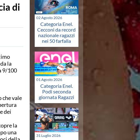
ia di
02 Agosto 2026
Categoria Enel.
Cecconi da record
nazionale ragazzi
nei 50 farfalla
ltimo
da la
 a 9/100
01 Agosto 2026
Categoria Enel.
Podi seconda
giornata Ragazzi
o che vale
apertura
e dei
copre la
opo una
31 Luglio 2026
oci della