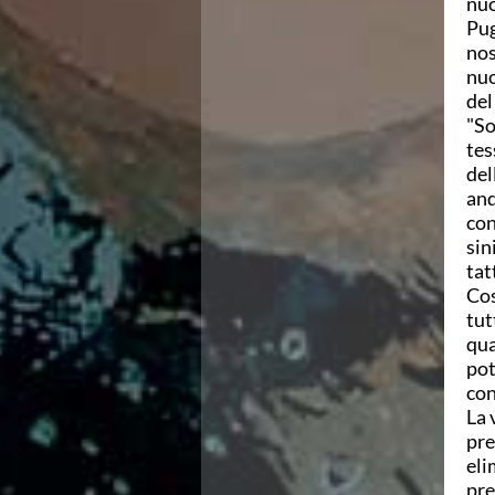
nuo
Campionati Italiani
Pug
Circuito Supermaster
nos
Calendario Nazionale Fondo
nuo
Norme e documenti
del
Risultati e Classifiche
"So
Primati
tes
Graduatorie
del
Analisi e Approfondimenti
and
News
con
Flash News
sin
Formazione
tat
SIT
Cos
Sezione Salvamento
tut
GUG
qua
Composizione
pot
Norme e documenti
con
Formazione
La 
Sedi Regionali e Provinciali
pre
Designazioni Arbitrali
eli
Scuole Nuoto
pre