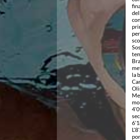
Campionato A2 Maschile
fin
Campionato A2 Femminile
del
Campionato B Maschile
con
Storico Campionati 2003-2017
pri
Finali Giovanili
per
Trofei delle Regioni
sco
CoMeN Cup
Sos
News
te
Flash News
Bra
Waterpolo Channel
met
Tuffi
la 
Eventi
Cam
Norme e documenti
Oli
Risultati e Classifiche
Meg
Azzurri
mon
News
4'0
Flash News
sec
Artistico
6'1
Eventi
L'8
Norme e documenti
por
Risultati e Classifiche