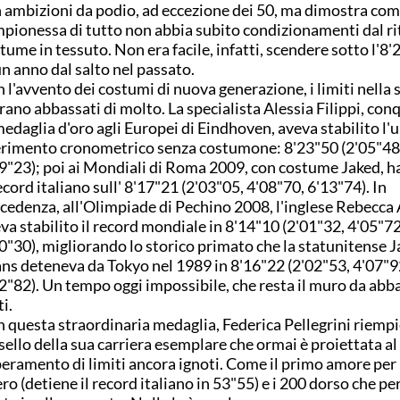
 ambizioni da podio, ad eccezione dei 50, ma dimostra com
pionessa di tutto non abbia subito condizionamenti dal ri
tume in tessuto. Non era facile, infatti, scendere sotto l'8
un anno dal salto nel passato.
 l'avvento dei costumi di nuova generazione, i limiti nella 
erano abbassati di molto. La specialista Alessia Filippi, co
medaglia d'oro agli Europei di Eindhoven, aveva stabilito l'
erimento cronometrico senza costumone: 8'23"50 (2'05"48,
9"23); poi ai Mondiali di Roma 2009, con costume Jaked, h
record italiano sull' 8'17"21 (2'03"05, 4'08"70, 6'13"74). In
cedenza, all'Olimpiade di Pechino 2008, l'inglese Rebecca
va stabilito il record mondiale in 8'14"10 (2'01"32, 4'05"72
0"30), migliorando lo storico primato che la statunitense 
ns deteneva da Tokyo nel 1989 in 8'16"22 (2'02"53, 4'07"9
2"82). Un tempo oggi impossibile, che resta il muro da abb
ti.
 questa straordinaria medaglia, Federica Pellegrini riempi
sello della sua carriera esemplare che ormai è proiettata al
eramento di limiti ancora ignoti. Come il primo amore per i
ero (detiene il record italiano in 53"55) e i 200 dorso che pe