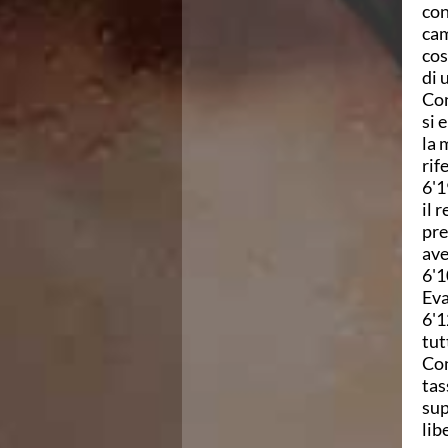
con
Azzurri
cam
News
cos
Flash News
di 
Fondo
Con
Eventi
si 
Grand Prix
la 
Norme e documenti
rif
Risultati e Classifiche
6'1
Primati
il 
Azzurri
pre
News
ave
Flash News
6'1
Salvamento
Eva
Eventi
6'1
Norme e documenti
tut
Risultati e Classifiche
Con
Albi d'oro - Primati
tas
News
sup
Flash News
lib
Master