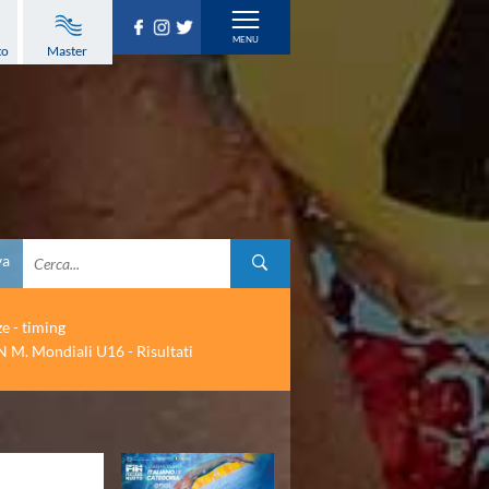
to
Master
va
ze - timing
 M. Mondiali U16 - Risultati