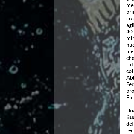
Ricerca Scuole Nuoto
med
Manuale SNF
pri
Diventa SNF
cre
Propaganda
agl
Norme e documenti
400
Risultati
min
Eventi
nuo
Centri Federali
me 
C. F. Complesso natatorio Foro Italico
che
C. F. Polo Acquatico Frecciarossa Ostia
tut
C. F. Unipol BluStadium Pietralata
coi
C. F. Polo Acquatico Enel - Valco San Paolo
Abb
C. F. Acerra "Carlo Pedersoli"
Fed
C. F. Crotone
pro
C. F. Livorno
Eur
C. F. Milano
C. F. Napoli "Felice Scandone"
Una
C.F. Palazzo del Nuoto Torino
Bud
C. F. Trieste "Bruno Bianchi"
del
C. F. Verona "Alberto Castagnetti"
tec
C. F. Viterbo