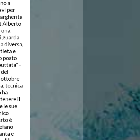
ano a
avi per
Margherita
Ct Alberto
rona.
si guarda
a diversa,
tleta e
to posto
uttata" -
 del
3 ottobre
a, tecnica
o ha
tenere il
e le sue
nico
rto è
tefano
anta e