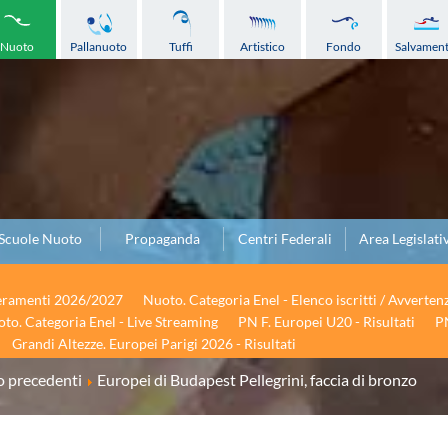
Nuoto
Pallanuoto
Tuffi
Artistico
Fondo
Salvamen
Scuole Nuoto
Propaganda
Centri Federali
Area Legislati
seramenti 2026/2027
Nuoto. Categoria Enel - Elenco iscritti / Avverten
to. Categoria Enel - Live Streaming
PN F. Europei U20 - Risultati
PN
Grandi Altezze. Europei Parigi 2026 - Risultati
 precedenti
Europei di Budapest Pellegrini, faccia di bronzo