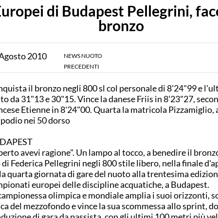
uropei di Budapest Pellegrini, facc
bronzo
Agosto
2010
NEWS NUOTO
PRECEDENTI
quista il bronzo negli 800 sl col personale di 8'24"99 e l'u
to da 31"13 e 30"15. Vince la danese Friis in 8'23"27, secon
ncese Etienne in 8'24"00. Quarta la matricola Pizzamiglio,
 podio nei 50 dorso
DAPEST
berto avevi ragione". Un lampo al tocco, a benedire il bronz
 di Federica Pellegrini negli 800 stile libero, nella finale d'
la quarta giornata di gare del nuoto alla trentesima edizion
pionati europei delle discipline acquatiche, a Budapest.
campionessa olimpica e mondiale amplia i suoi orizzonti, s
ica del mezzofondo e vince la sua scommessa allo sprint, d
duzione di gara da passista, con gli ultimi 100 metri più vel