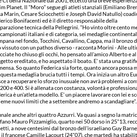
e Ct della Nazionale dal 2001, eccetto una breve esperienza
m Planet. Il "Moro" segue gli atleti stanziali (Emiliano Bre
a Marin, Cesare Sciocchetti e Joseph David Natullo) coad
erico Bonifacenti ed è il diretto responsabile della
parazione tecnica della Pellegrini. "Ho vinto oltre cento m
 campionati italiani e di categoria, sei medaglie continental
pana nel fondo, Tocchini, Cavallino, Cappa, ma il bronzo d
o vissuto con un pathos diverso - racconta Morini - Alle ult
cciate ho chiuso gli occhi, ho pensato all'amico Alberto e al
getto ereditato, e ho aspettato il boato. E' stata una gratif
ensa. So quanto Federica sia forte, quanto ancora possa m
questa medaglia brucia tutti i tempi. Ora inizia un altro E
sce a recuperare lo sforzo inusuale non avrà problemi a co
 200 e 400. Si è allenata con costanza, volontà e professiona
erica è un'atleta modello. E' un piacere lavorare con lei e s
ieme nuovi limiti che a settembre andremo a scandagliare".
finale anche altri quattro Azzurri. Va quasi a segno la matri
fano Mauro Pizzamiglio, quarto nei 50 dorso in 25"13, rec
etti, a nove centesimi dal bronzo dell'israeliano Guy Barnea
 il francese Camille Lacourt (24"07), che martedì ha stabilit