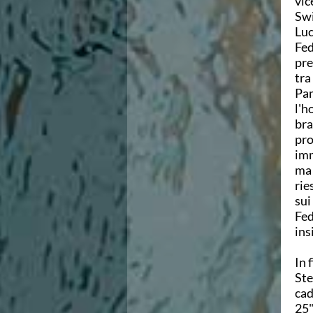
vic
Swi
Luc
Fed
pre
tra
Pam
l'h
bra
pro
imm
ma 
rie
sui
Fed
ins
In 
Ste
cad
25"