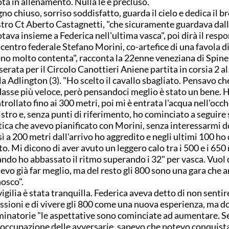
ta in allenamento. Nulla le è precluso.
no chiuso, sorriso soddisfatto, guarda il cielo e dedica il b
tro Ct Aberto Castagnetti, "che sicuramente guardava dall'
tava insieme a Federica nell'ultima vasca", poi dirà il resp
 centro federale Stefano Morini, co-artefice di una favola d
no molto contenta", racconta la 22enne veneziana di Spine
serata per il Circolo Canottieri Aniene partita in corsia 2 a
la Adlington (3). "Ho scelto il cavallo sbagliato. Pensavo c
asse più veloce, però pensandoci meglio è stato un bene. 
trollato fino ai 300 metri, poi mi è entrata l'acqua nell'occh
istro e, senza punti di riferimento, ho cominciato a seguire 
tica che avevo pianificato con Morini, senza interessarmi de
ì a 200 metri dall'arrivo ho aggredito e negli ultimi 100 ho
to. Mi dicono di aver avuto un leggero calo tra i 500 e i 650
ndo ho abbassato il ritmo superando i 32" per vasca. Vuol 
evo già far meglio, ma del resto gli 800 sono una gara che 
osco".
vigilia è stata tranquilla. Federica aveva detto di non sentir
ssioni e di vivere gli 800 come una nuova esperienza, ma d
minatorie "le aspettative sono cominciate ad aumentare. Se
occupazione delle avversarie, sapevo che potevo conquista