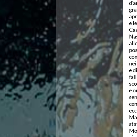
d'a
Area Legislativa
gra
Protezione Civile
apr
Qualità
e l
Sostenibilità
Cas
Privacy
Nas
Cookie Policy
all
Archivio News
pos
Flash News
com
Galleria fotografica
nei
Videogallery
e d
Intranet
fal
Webmail
sco
Contatti
e o
Mappa del sito
sen
cen
ecc
Mar
sta
Mor