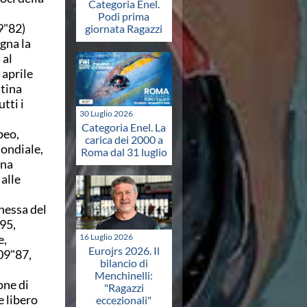
Categoria Enel.
Podi prima
9"82)
giornata Ragazzi
gna la
 al
 aprile
stina
tti i
30 Luglio 2026
Categoria Enel. La
peo,
carica dei 2000 a
mondiale,
Roma dal 31 luglio
ena
alle
nessa del
"95,
e,
16 Luglio 2026
Eurojrs 2026. Il
'09"87,
bilancio di
Menchinelli:
one di
"Ragazzi
e libero
eccezionali"