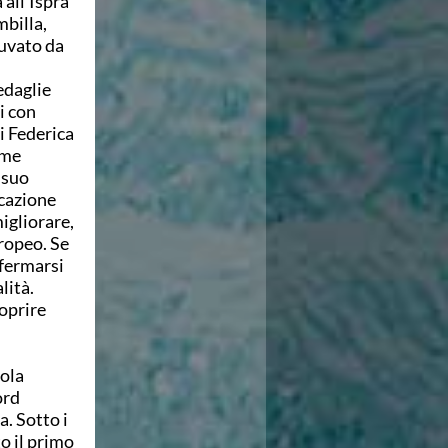
 all'Ispra
mbilla,
iuvato da
edaglie
i con
i Federica
ime
 suo
icazione
igliorare,
uropeo. Se
nfermarsi
lità.
coprire
cola
ord
. Sotto i
o il primo