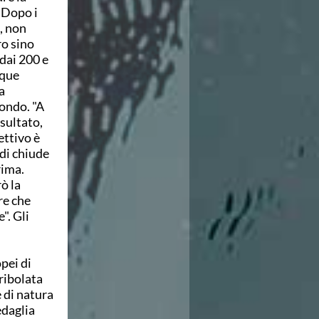
 Dopo i
, non
ro sino
dai 200 e
nque
a
mondo. "A
isultato,
ettivo è
 di chiude
rima.
ò la
re che
". Gli
pei di
ribolata
 di natura
edaglia