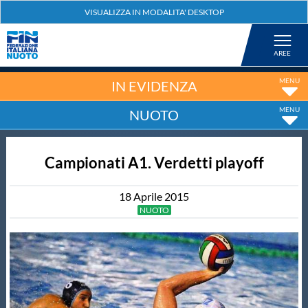
Federazione
Nuoto
IN EVIDENZA
NUOTO
Pallanuoto
Campionati A1. Verdetti playoff
Tuffi
18
Aprile
2015
Artistico
NUOTO
Fondo
Salvamento