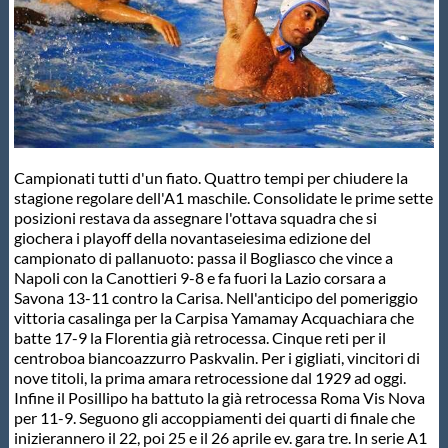
Master
Formazione
GUG
Campionati tutti d'un fiato. Quattro tempi per chiudere la
stagione regolare dell'A1 maschile. Consolidate le prime sette
posizioni restava da assegnare l'ottava squadra che si
Scuole Nuoto
giochera i playoff della novantaseiesima edizione del
campionato di pallanuoto: passa il Bogliasco che vince a
Napoli con la Canottieri 9-8 e fa fuori la Lazio corsara a
Propaganda
Savona 13-11 contro la Carisa. Nell'anticipo del pomeriggio
vittoria casalinga per la Carpisa Yamamay Acquachiara che
batte 17-9 la Florentia già retrocessa. Cinque reti per il
Centri Federali
centroboa biancoazzurro Paskvalin. Per i gigliati, vincitori di
nove titoli, la prima amara retrocessione dal 1929 ad oggi.
Infine il Posillipo ha battuto la già retrocessa Roma Vis Nova
Area Legislativa
per 11-9. Seguono gli accoppiamenti dei quarti di finale che
inizierannero il 22, poi 25 e il 26 aprile ev. gara tre. In serie A1