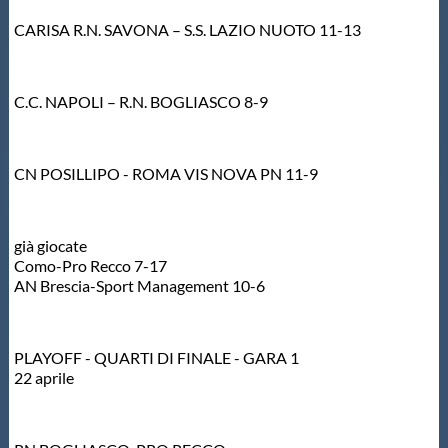
Galleria fotografica
CARISA R.N. SAVONA – S.S. LAZIO NUOTO 11-13
Videogallery
C.C. NAPOLI – R.N. BOGLIASCO 8-9
Intranet
CN POSILLIPO - ROMA VIS NOVA PN 11-9
Webmail
Contatti
già giocate
Como-Pro Recco 7-17
AN Brescia-Sport Management 10-6
Mappa del sito
PLAYOFF - QUARTI DI FINALE - GARA 1
22 aprile