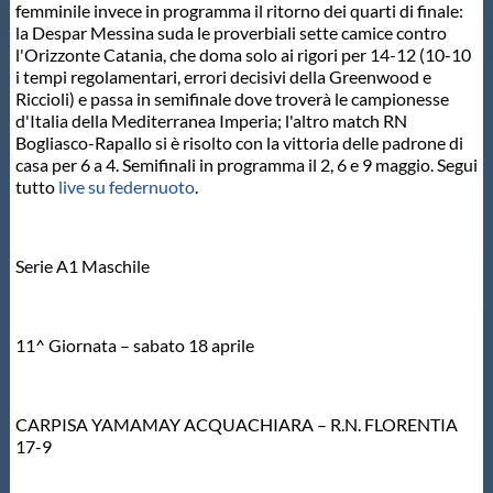
femminile invece in programma il ritorno dei quarti di finale:
Protezione Civile
la Despar Messina suda le proverbiali sette camice contro
l'Orizzonte Catania, che doma solo ai rigori per 14-12 (10-10
i tempi regolamentari, errori decisivi della Greenwood e
Qualità
Riccioli) e passa in semifinale dove troverà le campionesse
d'Italia della Mediterranea Imperia; l'altro match RN
Bogliasco-Rapallo si è risolto con la vittoria delle padrone di
Sostenibilità
casa per 6 a 4. Semifinali in programma il 2, 6 e 9 maggio. Segui
tutto
live su federnuoto
.
Privacy
Serie A1 Maschile
Cookie Policy
11^ Giornata – sabato 18 aprile
Archivio News
Flash News
CARPISA YAMAMAY ACQUACHIARA – R.N. FLORENTIA
17-9