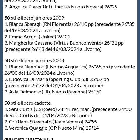
del 23/03/2024 a Roma)
2. Angelica Piacentini (Libertas Nuoto Novara) 26"29
50 stile libero juniores 2009
1. Bianca Sbaragli (RN Florentia) 26"10 pp (precedente 26"35
del 16/03/2024 a Livorno)
2. Emma Arcudi (Unime) 26"21
3. Margherita Cassano (Virtus Buonconvento) 26"31 pp
(precedente 26"43 del 16/03/2024 a Livorno)
50 stile libero juniores 2008
1. Bianca Nannucci (Livorno Acquatics) 25"65 pp (precedente
26"00 del 16/03/2024 a Livorno)
2. Ludovica Di Maria (Sporting Club 63) 25"67 pp
(precedente 25"72 del 01/04/2023 a Riccione)
3. Asia Delmonte (Lib. Nuoto Ravenna) 25"70
50 stile libero cadette
1. Sara Curtis (CS Roero) 24"41 rec. man. (precedente 24"50
di Sara Curtis del 01/04/2023 a Riccione)
2. Cristiana Stevanato (Team Veneto) 24"99
3. Veronica Quaggio (GP Nuoto Mira) 25"14
400 misti ragazze 2011