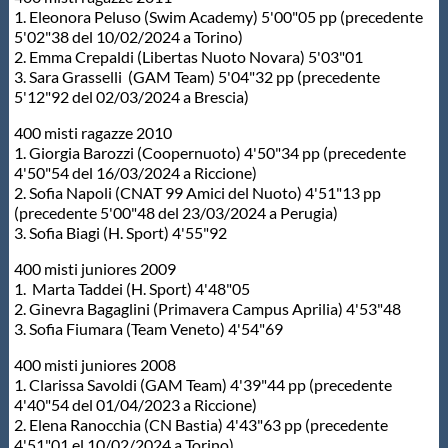
1. Eleonora Peluso (Swim Academy) 5'00"05 pp (precedente
5'02"38 del 10/02/2024 a Torino)
2. Emma Crepaldi (Libertas Nuoto Novara) 5'03"01
3. Sara Grasselli (GAM Team) 5'04"32 pp (precedente
5'12"92 del 02/03/2024 a Brescia)
400 misti ragazze 2010
1. Giorgia Barozzi (Coopernuoto) 4'50"34 pp (precedente
4'50"54 del 16/03/2024 a Riccione)
2. Sofia Napoli (CNAT 99 Amici del Nuoto) 4'51"13 pp
(precedente 5'00"48 del 23/03/2024 a Perugia)
3. Sofia Biagi (H. Sport) 4'55"92
400 misti juniores 2009
1. Marta Taddei (H. Sport) 4'48"05
2. Ginevra Bagaglini (Primavera Campus Aprilia) 4'53"48
3. Sofia Fiumara (Team Veneto) 4'54"69
400 misti juniores 2008
1. Clarissa Savoldi (GAM Team) 4'39"44 pp (precedente
4'40"54 del 01/04/2023 a Riccione)
2. Elena Ranocchia (CN Bastia) 4'43"63 pp (precedente
4'51"01 el 10/02/2024 a Torino)