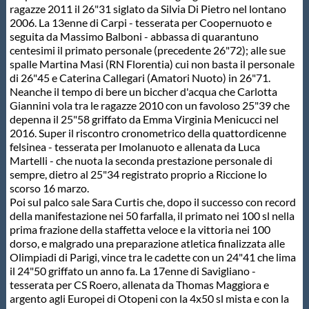
ragazze 2011 il 26"31 siglato da Silvia Di Pietro nel lontano
Protezione Civile
2006. La 13enne di Carpi - tesserata per Coopernuoto e
seguita da Massimo Balboni - abbassa di quarantuno
centesimi il primato personale (precedente 26"72); alle sue
Qualità
spalle Martina Masi (RN Florentia) cui non basta il personale
di 26"45 e Caterina Callegari (Amatori Nuoto) in 26"71.
Neanche il tempo di bere un biccher d'acqua che Carlotta
Sostenibilità
Giannini vola tra le ragazze 2010 con un favoloso 25"39 che
depenna il 25"58 griffato da Emma Virginia Menicucci nel
2016. Super il riscontro cronometrico della quattordicenne
Privacy
felsinea - tesserata per Imolanuoto e allenata da Luca
Martelli - che nuota la seconda prestazione personale di
sempre, dietro al 25"34 registrato proprio a Riccione lo
Cookie Policy
scorso 16 marzo.
Poi sul palco sale Sara Curtis che, dopo il successo con record
della manifestazione nei 50 farfalla, il primato nei 100 sl nella
Archivio News
prima frazione della staffetta veloce e la vittoria nei 100
dorso, e malgrado una preparazione atletica finalizzata alle
Olimpiadi di Parigi, vince tra le cadette con un 24"41 che lima
Flash News
il 24"50 griffato un anno fa. La 17enne di Savigliano -
tesserata per CS Roero, allenata da Thomas Maggiora e
argento agli Europei di Otopeni con la 4x50 sl mista e con la