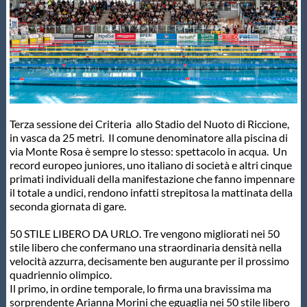
Master
Formazione
GUG
Terza sessione dei Criteria allo Stadio del Nuoto di Riccione,
in vasca da 25 metri. Il comune denominatore alla piscina di
Scuole Nuoto
via Monte Rosa è sempre lo stesso: spettacolo in acqua. Un
record europeo juniores, uno italiano di società e altri cinque
primati individuali della manifestazione che fanno impennare
il totale a undici, rendono infatti strepitosa la mattinata della
Propaganda
seconda giornata di gare.
50 STILE LIBERO DA URLO. Tre vengono migliorati nei 50
Centri Federali
stile libero che confermano una straordinaria densità nella
velocità azzurra, decisamente ben augurante per il prossimo
quadriennio olimpico.
Area Legislativa
Il primo, in ordine temporale, lo firma una bravissima ma
sorprendente Arianna Morini che eguaglia nei 50 stile libero