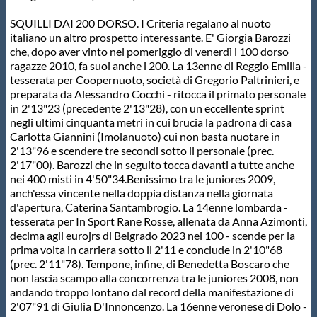
SQUILLI DAI 200 DORSO. I Criteria regalano al nuoto
italiano un altro prospetto interessante. E' Giorgia Barozzi
che, dopo aver vinto nel pomeriggio di venerdì i 100 dorso
ragazze 2010, fa suoi anche i 200. La 13enne di Reggio Emilia -
tesserata per Coopernuoto, società di Gregorio Paltrinieri, e
preparata da Alessandro Cocchi - ritocca il primato personale
in 2'13"23 (precedente 2'13"28), con un eccellente sprint
negli ultimi cinquanta metri in cui brucia la padrona di casa
Carlotta Giannini (Imolanuoto) cui non basta nuotare in
2'13"96 e scendere tre secondi sotto il personale (prec.
2'17"00). Barozzi che in seguito tocca davanti a tutte anche
nei 400 misti in 4'50"34.Benissimo tra le juniores 2009,
anch'essa vincente nella doppia distanza nella giornata
d'apertura, Caterina Santambrogio. La 14enne lombarda -
tesserata per In Sport Rane Rosse, allenata da Anna Azimonti,
decima agli eurojrs di Belgrado 2023 nei 100 - scende per la
prima volta in carriera sotto il 2'11 e conclude in 2'10"68
(prec. 2'11"78). Tempone, infine, di Benedetta Boscaro che
non lascia scampo alla concorrenza tra le juniores 2008, non
andando troppo lontano dal record della manifestazione di
2'07"91 di Giulia D'Innoncenzo. La 16enne veronese di Dolo -