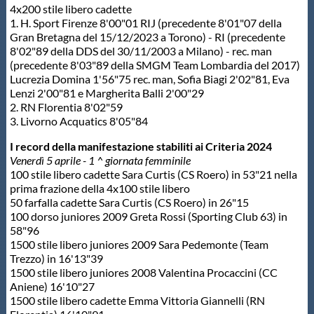
4x200 stile libero cadette
1. H. Sport Firenze 8'00"01 RIJ (precedente 8'01"07 della
Gran Bretagna del 15/12/2023 a Torono) - RI (precedente
8'02"89 della DDS del 30/11/2003 a Milano) - rec. man
(precedente 8'03"89 della SMGM Team Lombardia del 2017)
Lucrezia Domina 1'56"75 rec. man, Sofia Biagi 2'02"81, Eva
Lenzi 2'00"81 e Margherita Balli 2'00"29
2. RN Florentia 8'02"59
3. Livorno Acquatics 8'05"84
I record della manifestazione stabiliti ai Criteria 2024
Venerdì 5 aprile - 1 ^ giornata femminile
100 stile libero cadette Sara Curtis (CS Roero) in 53"21 nella
prima frazione della 4x100 stile libero
50 farfalla cadette Sara Curtis (CS Roero) in 26"15
100 dorso juniores 2009 Greta Rossi (Sporting Club 63) in
58"96
1500 stile libero juniores 2009 Sara Pedemonte (Team
Trezzo) in 16'13"39
1500 stile libero juniores 2008 Valentina Procaccini (CC
Aniene) 16'10"27
1500 stile libero cadette Emma Vittoria Giannelli (RN