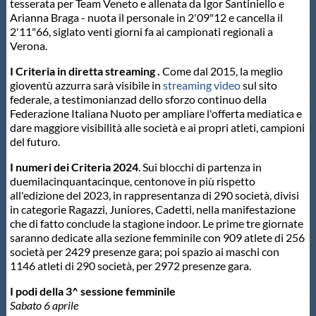
tesserata per Team Veneto e allenata da Igor Santiniello e
Arianna Braga - nuota il personale in 2'09"12 e cancella il
2'11"66, siglato venti giorni fa ai campionati regionali a
Verona.
I Criteria in diretta streaming .
Come dal 2015, la meglio
gioventù azzurra sarà visibile in
streaming video
sul sito
federale, a testimonianzad dello sforzo continuo della
Federazione Italiana Nuoto per ampliare l'offerta mediatica e
dare maggiore visibilità alle società e ai propri atleti, campioni
del futuro.
I numeri dei Criteria 2024
. Sui blocchi di partenza in
duemilacinquantacinque, centonove in più rispetto
all'edizione del 2023, in rappresentanza di 290 società, divisi
in categorie Ragazzi, Juniores, Cadetti, nella manifestazione
che di fatto conclude la stagione indoor. Le prime tre giornate
saranno dedicate alla sezione femminile con 909 atlete di 256
società per 2429 presenze gara; poi spazio ai maschi con
1146 atleti di 290 società, per 2972 presenze gara.
I podi della 3^ sessione femminile
Sabato 6 aprile