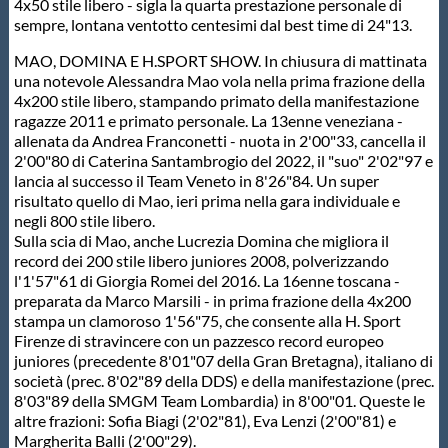
Galleria fotografica
4x50 stile libero - sigla la quarta prestazione personale di
sempre, lontana ventotto centesimi dal best time di 24"13.
Videogallery
MAO, DOMINA E H.SPORT SHOW. In chiusura di mattinata
una notevole Alessandra Mao vola nella prima frazione della
4x200 stile libero, stampando primato della manifestazione
Intranet
ragazze 2011 e primato personale. La 13enne veneziana -
allenata da Andrea Franconetti - nuota in 2'00"33, cancella il
2'00"80 di Caterina Santambrogio del 2022, il "suo" 2'02"97 e
Webmail
lancia al successo il Team Veneto in 8'26"84. Un super
risultato quello di Mao, ieri prima nella gara individuale e
negli 800 stile libero.
Sulla scia di Mao, anche Lucrezia Domina che migliora il
Contatti
record dei 200 stile libero juniores 2008, polverizzando
l'1'57"61 di Giorgia Romei del 2016. La 16enne toscana -
preparata da Marco Marsili - in prima frazione della 4x200
Mappa del sito
stampa un clamoroso 1'56"75, che consente alla H. Sport
Firenze di stravincere con un pazzesco record europeo
juniores (precedente 8'01"07 della Gran Bretagna), italiano di
società (prec. 8'02"89 della DDS) e della manifestazione (prec.
8'03"89 della SMGM Team Lombardia) in 8'00"01. Queste le
altre frazioni: Sofia Biagi (2'02"81), Eva Lenzi (2'00"81) e
Margherita Balli (2'00"29).