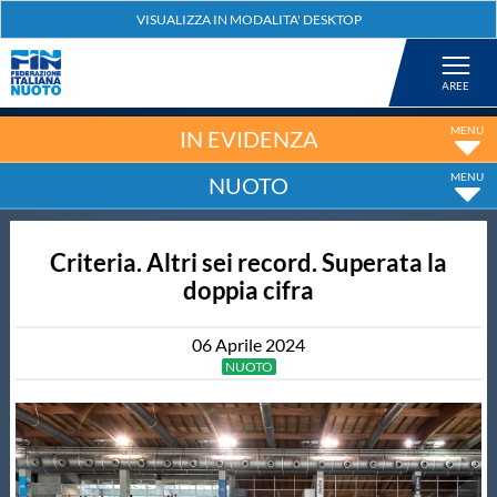
Federazione
Nuoto
IN EVIDENZA
NUOTO
Pallanuoto
Criteria. Altri sei record. Superata la
Tuffi
doppia cifra
Artistico
06
Aprile
2024
NUOTO
Fondo
Salvamento