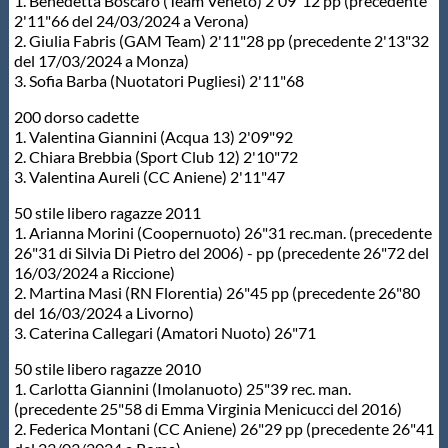
1. Benedetta Boscaro (Team Veneto) 2'09"12 pp (precedente
2'11"66 del 24/03/2024 a Verona)
2. Giulia Fabris (GAM Team) 2'11"28 pp (precedente 2'13"32
del 17/03/2024 a Monza)
3. Sofia Barba (Nuotatori Pugliesi) 2'11"68
200 dorso cadette
1. Valentina Giannini (Acqua 13) 2'09"92
2. Chiara Brebbia (Sport Club 12) 2'10"72
3. Valentina Aureli (CC Aniene) 2'11"47
50 stile libero ragazze 2011
1. Arianna Morini (Coopernuoto) 26"31 rec.man. (precedente
26"31 di Silvia Di Pietro del 2006) - pp (precedente 26"72 del
16/03/2024 a Riccione)
2. Martina Masi (RN Florentia) 26"45 pp (precedente 26"80
del 16/03/2024 a Livorno)
3. Caterina Callegari (Amatori Nuoto) 26"71
50 stile libero ragazze 2010
1. Carlotta Giannini (Imolanuoto) 25"39 rec. man.
(precedente 25"58 di Emma Virginia Menicucci del 2016)
2. Federica Montani (CC Aniene) 26"29 pp (precedente 26"41