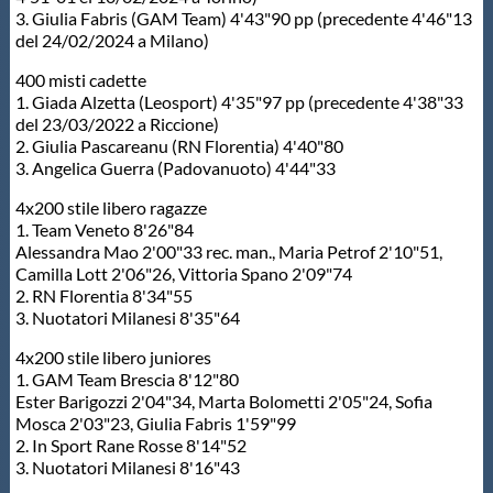
3. Giulia Fabris (GAM Team) 4'43"90 pp (precedente 4'46"13
del 24/02/2024 a Milano)
400 misti cadette
1. Giada Alzetta (Leosport) 4'35"97 pp (precedente 4'38"33
del 23/03/2022 a Riccione)
2. Giulia Pascareanu (RN Florentia) 4'40"80
3. Angelica Guerra (Padovanuoto) 4'44"33
4x200 stile libero ragazze
1. Team Veneto 8'26"84
Alessandra Mao 2'00"33 rec. man., Maria Petrof 2'10"51,
Camilla Lott 2'06"26, Vittoria Spano 2'09"74
2. RN Florentia 8'34"55
3. Nuotatori Milanesi 8'35"64
4x200 stile libero juniores
1. GAM Team Brescia 8'12"80
Ester Barigozzi 2'04"34, Marta Bolometti 2'05"24, Sofia
Mosca 2'03"23, Giulia Fabris 1'59"99
2. In Sport Rane Rosse 8'14"52
3. Nuotatori Milanesi 8'16"43