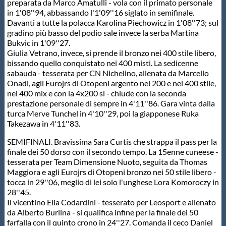
preparata da Marco Amatulli - vola con il primato personale
Protezione Civile
in 1'08''94, abbassando l'1'09''16 siglato in semifinale.
Davanti a tutte la polacca Karolina Piechowicz in 1'08''73; sul
gradino più basso del podio sale invece la serba Martina
Qualità
Bukvic in 1'09''27.
Giulia Vetrano, invece, si prende il bronzo nei 400 stile libero,
bissando quello conquistato nei 400 misti. La sedicenne
Sostenibilità
sabauda - tesserata per CN Nichelino, allenata da Marcello
Onadi, agli Eurojrs di Otopeni argento nei 200 e nei 400 stile,
nei 400 mix e con la 4x200 sl - chiude con la seconda
Privacy
prestazione personale di sempre in 4'11''86. Gara vinta dalla
turca Merve Tunchel in 4'10''29, poi la giapponese Ruka
Takezawa in 4'11''83.
Cookie Policy
SEMIFINALI. Bravissima Sara Curtis che strappa il pass per la
finale dei 50 dorso con il secondo tempo. La 15enne cuneese -
tesserata per Team Dimensione Nuoto, seguita da Thomas
Archivio News
Maggiora e agli Eurojrs di Otopeni bronzo nei 50 stile libero -
tocca in 29''06, meglio di lei solo l'unghese Lora Komoroczy in
28''45.
Flash News
Il vicentino Elia Codardini - tesserato per Leosport e allenato
da Alberto Burlina - si qualifica infine per la finale dei 50
farfalla con il quinto crono in 24''27. Comanda il ceco Daniel