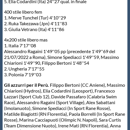
5. Elia Codardini (Ita) 24''27 qual. in finale
400 stile libero fem
1. Merve Tunchel (Tur) 4'10''29
2. Ruka Takezawa (Jpn) 4'11''83
3. Giulia Vetrano (Ita) 4'11''86
4x200 stile libero mas
1. Italia 7'17''08
Alessandro Ragaini 1'49''05 pp (precedente 1'49''69 del
21/07/2022 a Roma), Simone Spediacci 1'49''59, Massimo
Chiarioni 1'49''90, Filippo Bertoni 1'48''54
2. Ungheria 7'17''55
3. Polonia 7'19''03
Gli azzurri per il Perù.
Filippo Bertoni (CC Aniene), Massimo
Chiarioni (Hydros), Elia Codardini (Leosport), Francesco
Lazzari (Sport Club 12), Davide Passafaro (Calabria Swim
Race), Alessandro Ragaini (Sport Village), Alex Sabattani
(Imolanuoto), Simone Spediacci (In Sport Rane Rosse),
Matilde Biagiotti (RN Florentia), Paola Borrelli (In Sport Rane
Rosse), Marina Cacciapuoti (Olimpic N. Napoli), Sara Curtis
(Team Dimensione Nuoto), Irene Mati (RN Florentia), Anna