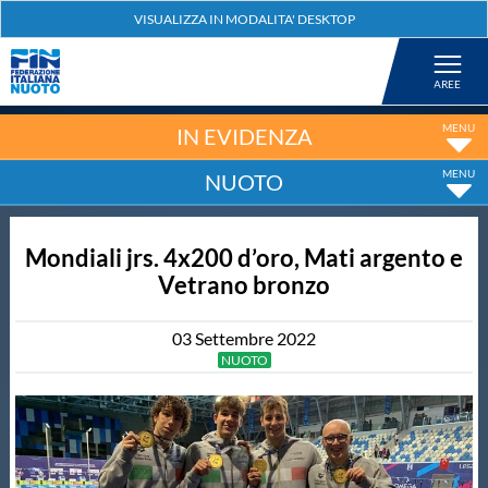
Federazione
Nuoto
IN EVIDENZA
NUOTO
Pallanuoto
Mondiali jrs. 4x200 d’oro, Mati argento e
Tuffi
Vetrano bronzo
Artistico
03
Settembre
2022
NUOTO
Fondo
Salvamento