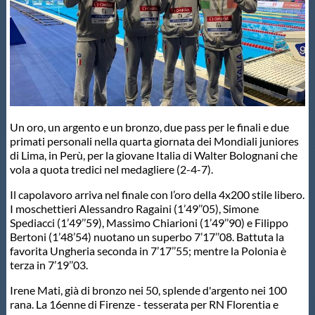
Master
Formazione
GUG
Un oro, un argento e un bronzo, due pass per le finali e due
primati personali nella quarta giornata dei Mondiali juniores
Scuole Nuoto
di Lima, in Perù, per la giovane Italia di Walter Bolognani che
vola a quota tredici nel medagliere (2-4-7).
Il capolavoro arriva nel finale con l’oro della 4x200 stile libero.
Propaganda
I moschettieri Alessandro Ragaini (1’49’’05), Simone
Spediacci (1’49’’59), Massimo Chiarioni (1’49’’90) e Filippo
Bertoni (1’48’54) nuotano un superbo 7’17’’08. Battuta la
Centri Federali
favorita Ungheria seconda in 7’17’’55; mentre la Polonia è
terza in 7’19’’03.
Area Legislativa
Irene Mati, già di bronzo nei 50, splende d'argento nei 100
rana. La 16enne di Firenze - tesserata per RN Florentia e