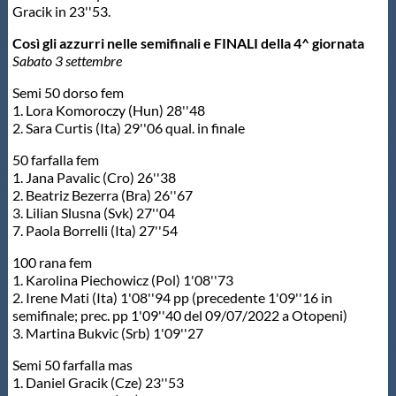
Galleria fotografica
Gracik in 23''53.
Così gli azzurri nelle semifinali e FINALI della 4^ giornata
Videogallery
Sabato 3 settembre
Semi 50 dorso fem
Intranet
1. Lora Komoroczy (Hun) 28''48
2. Sara Curtis (Ita) 29''06 qual. in finale
Webmail
50 farfalla fem
1. Jana Pavalic (Cro) 26''38
2. Beatriz Bezerra (Bra) 26''67
3. Lilian Slusna (Svk) 27''04
Contatti
7. Paola Borrelli (Ita) 27''54
100 rana fem
Mappa del sito
1. Karolina Piechowicz (Pol) 1'08''73
2. Irene Mati (Ita) 1'08''94 pp (precedente 1'09''16 in
semifinale; prec. pp 1'09''40 del 09/07/2022 a Otopeni)
3. Martina Bukvic (Srb) 1'09''27
Semi 50 farfalla mas
1. Daniel Gracik (Cze) 23''53