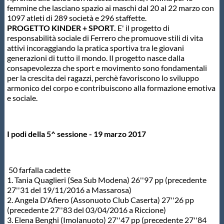
Galleria fotografica
femmine che lasciano spazio ai maschi dal 20 al 22 marzo con
1097 atleti di 289 società e 296 staffette.
PROGETTO KINDER + SPORT.
E' il progetto di
Videogallery
responsabilità sociale di Ferrero che promuove stili di vita
attivi incoraggiando la pratica sportiva tra le giovani
generazioni di tutto il mondo. Il progetto nasce dalla
Intranet
consapevolezza che sport e movimento sono fondamentali
per la crescita dei ragazzi, perchè favoriscono lo sviluppo
armonico del corpo e contribuiscono alla formazione emotiva
Webmail
e sociale.
Contatti
I podi della 5^ sessione - 19 marzo 2017
Mappa del sito
50 farfalla cadette
1. Tania Quaglieri (Sea Sub Modena) 26''97 pp (precedente
27''31 del 19/11/2016 a Massarosa)
2. Angela D'Afiero (Assonuoto Club Caserta) 27''26 pp
(precedente 27''83 del 03/04/2016 a Riccione)
3. Elena Benghi (Imolanuoto) 27''47 pp (precedente 27''84