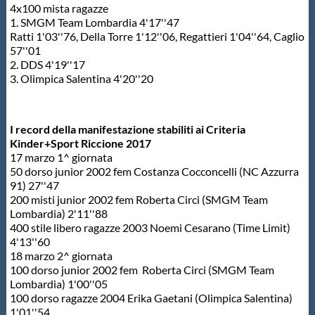
4x100 mista ragazze
1. SMGM Team Lombardia 4'17''47
Ratti 1'03''76, Della Torre 1'12''06, Regattieri 1'04''64, Caglio
57''01
2. DDS 4'19''17
3. Olimpica Salentina 4'20''20
I record della manifestazione stabiliti ai Criteria
Kinder+Sport Riccione 2017
17 marzo 1^ giornata
50 dorso junior 2002 fem Costanza Cocconcelli (NC Azzurra
91) 27''47
200 misti junior 2002 fem Roberta Circi (SMGM Team
Lombardia) 2'11''88
400 stile libero ragazze 2003 Noemi Cesarano (Time Limit)
4'13''60
18 marzo 2^ giornata
100 dorso junior 2002 fem Roberta Circi (SMGM Team
Lombardia) 1'00''05
100 dorso ragazze 2004 Erika Gaetani (Olimpica Salentina)
1'01''54