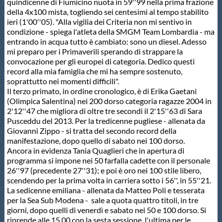
quindicenne di Fiumicino nuota in 59''99 nella prima frazione
Protezione Civile
della 4x100 mista, togliendo sei centesimi al tempo stabilito
ieri (1'00''05). "Alla vigilia dei Criteria non mi sentivo in
condizione - spiega l'atleta della SMGM Team Lombardia - ma
Qualità
entrando in acqua tutto è cambiato: sono un diesel. Adesso
mi preparo per i Primaverili sperando di strappare la
convocazione per gli europei di categoria. Dedico questi
Sostenibilità
record alla mia famiglia che mi ha sempre sostenuto,
soprattutto nei momenti difficili".
Il terzo primato, in ordine cronologico, è di Erika Gaetani
Privacy
(Olimpica Salentina) nei 200 dorso categoria ragazze 2004 in
2'12''47 che migliora di oltre tre secondi il 2'15''63 di Sara
Pusceddu del 2013. Per la tredicenne pugliese - allenata da
Cookie Policy
Giovanni Zippo - si tratta del secondo record della
manifestazione, dopo quello di sabato nei 100 dorso.
Ancora in evidenza Tania Quaglieri che in apertura di
programma si impone nei 50 farfalla cadette con il personale
Archivio News
26''97 (precedente 27''31); e poi è oro nei 100 stile libero,
scendendo per la prima volta in carriera sotto i 56'', in 55''21.
La sedicenne emiliana - allenata da Matteo Poli e tesserata
Flash News
per la Sea Sub Modena - sale a quota quattro titoli, in tre
giorni, dopo quelli di venerdì e sabato nei 50 e 100 dorso. Si
riprende alle 15.00 con la sesta sessione, l'ultima per le