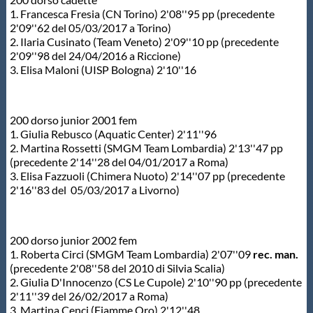
1. Francesca Fresia (CN Torino) 2'08''95 pp (precedente
2'09''62 del 05/03/2017 a Torino)
2. Ilaria Cusinato (Team Veneto) 2'09''10 pp (precedente
2'09''98 del 24/04/2016 a Riccione)
3. Elisa Maloni (UISP Bologna) 2'10''16
200 dorso junior 2001 fem
1. Giulia Rebusco (Aquatic Center) 2'11''96
2. Martina Rossetti (SMGM Team Lombardia) 2'13''47 pp
(precedente 2'14''28 del 04/01/2017 a Roma)
3. Elisa Fazzuoli (Chimera Nuoto) 2'14''07 pp (precedente
2'16''83 del 05/03/2017 a Livorno)
200 dorso junior 2002 fem
1. Roberta Circi (SMGM Team Lombardia) 2'07''09
rec. man.
(precedente 2'08''58 del 2010 di Silvia Scalia)
2. Giulia D'Innocenzo (CS Le Cupole) 2'10''90 pp (precedente
2'11''39 del 26/02/2017 a Roma)
3. Martina Cenci (Fiamme Oro) 2'12''48