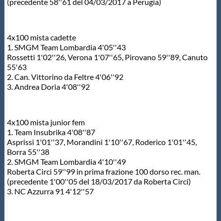
(precedente 58''61 del 04/03/2017 a Perugia)
4x100 mista cadette
1. SMGM Team Lombardia 4'05''43
Rossetti 1'02''26, Verona 1'07''65, Pirovano 59''89, Canuto
55'63
2. Can. Vittorino da Feltre 4'06''92
3. Andrea Doria 4'08''92
4x100 mista junior fem
1. Team Insubrika 4'08''87
Asprissi 1'01''37, Morandini 1'10''67, Roderico 1'01''45,
Borra 55''38
2. SMGM Team Lombardia 4'10''49
Roberta Circi 59''99 in prima frazione 100 dorso rec. man.
(precedente 1'00''05 del 18/03/2017 da Roberta Circi)
3. NC Azzurra 91 4'12''57