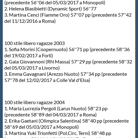
(precedente 56''06 del 05/03/2017 a Monopoli)
2. Helena Biasibietti (Dynamic Sport) 56''77
3. Martina Cenci (Fiamme Oro) 57''07 pp (precedente 57''42
del 11/12/2016 a Roma)
100 stile libero ragazze 2003
1. Sofia Morini (Coopernuoto) 56''71 pp (precedente 58''36
del 19/02/2017 a Forlì)
2. Gaia Giovannoni (RN Massa) 57''29 pp (precedente 58''32
del 05/03/2017 a Livorno)
3. Emma Gavagnani (Arezzo Nuoto) 57''34 pp (precedente
57''78 del 12/02/2017 a Colle Val d'Elsa)
100 stile libero ragazze 2004
1. Maria Lucrezia Pergoli (Larus Nuoto) 58''23 pp
(precedente 58''89 del 04/03/2017 a Roma)
2. Erika Gaetani (Olimpica Salentina) 58''40 pp (precedente
58''69 del 05/03/2017 a Monopoli)
3. Martina Yuki Trionfetti (Pol.Circ. Terni) 58''48 pp