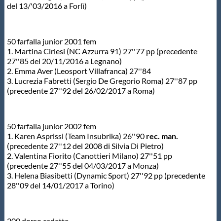
del 13/'03/2016 a Forlì)
50 farfalla junior 2001 fem
1. Martina Ciriesi (NC Azzurra 91) 27''77 pp (precedente
27''85 del 20/11/2016 a Legnano)
2. Emma Aver (Leosport Villafranca) 27''84
3. Lucrezia Fabretti (Sergio De Gregorio Roma) 27''87 pp
(precedente 27''92 del 26/02/2017 a Roma)
50 farfalla junior 2002 fem
1. Karen Asprissi (Team Insubrika) 26''90
rec. man.
(precedente 27''12 del 2008 di Silvia Di Pietro)
2. Valentina Fiorito (Canottieri Milano) 27''51 pp
(precedente 27''55 del 04/03/2017 a Monza)
3. Helena Biasibetti (Dynamic Sport) 27''92 pp (precedente
28''09 del 14/01/2017 a Torino)
200 dorso cadette