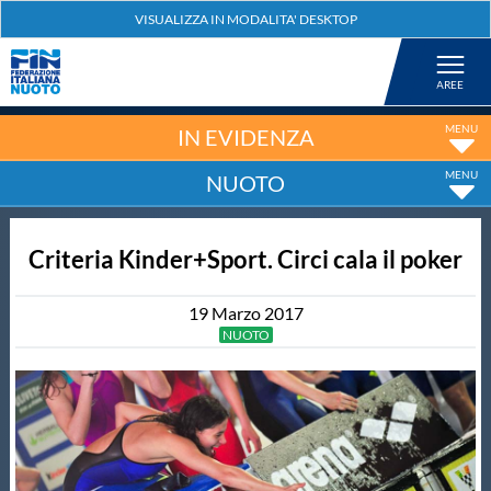
Federazione
Nuoto
IN EVIDENZA
NUOTO
Pallanuoto
Criteria Kinder+Sport. Circi cala il poker
Tuffi
19
Marzo
2017
Artistico
NUOTO
Fondo
Salvamento