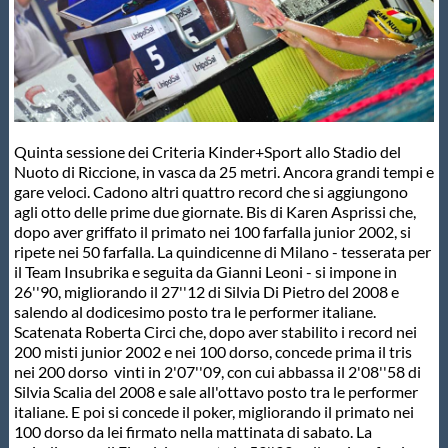
Master
Formazione
Quinta sessione dei Criteria Kinder+Sport allo Stadio del
GUG
Nuoto di Riccione, in vasca da 25 metri. Ancora grandi tempi e
gare veloci. Cadono altri quattro record che si aggiungono
agli otto delle prime due giornate. Bis di Karen Asprissi che,
Scuole Nuoto
dopo aver griffato il primato nei 100 farfalla junior 2002, si
ripete nei 50 farfalla. La quindicenne di Milano - tesserata per
il Team Insubrika e seguita da Gianni Leoni - si impone in
Propaganda
26''90, migliorando il 27''12 di Silvia Di Pietro del 2008 e
salendo al dodicesimo posto tra le performer italiane.
Scatenata Roberta Circi che, dopo aver stabilito i record nei
Centri Federali
200 misti junior 2002 e nei 100 dorso, concede prima il tris
nei 200 dorso vinti in 2'07''09, con cui abbassa il 2'08''58 di
Silvia Scalia del 2008 e sale all'ottavo posto tra le performer
Area Legislativa
italiane. E poi si concede il poker, migliorando il primato nei
100 dorso da lei firmato nella mattinata di sabato. La