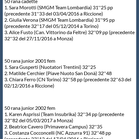
50 rana cadette
1. Sara Morotti (SMGM Team Lombardia) 31''25 pp
(precedente 31''33 del 03/04/2016 a Riccione)
2. Giulia Verona (SMGM Team Lombardia) 31''95 pp
(precedente 32''17 del 05/12/2014 a Torino)
3. Alice Fusto (Can. Vittorino da Feltre) 32''09 pp (precedente
32''32 del 27/11/2016 a Monza)
50 rana junior 2001 fem
1. Sara Gusperti (Nuotatori Trentini) 32''25
2. Matilde Cerchier (Piave Nuoto San Donà) 32''48
3. Chiara Ferro (CN Torino) 32''58 pp (precedente 32''63 del
02/12/2016 a Riccione)
50 rana junior 2002 fem
1. Karen Asprissi (Team Insubrika) 32''34 pp (precedente
32''82 del 05/03/2017 a Monza)
2. Beatrice Cavero (Primavera Campus) 32''35
3. Costanza Cocconcelli (NC Azzurra 91) 32''48 pp
(precedente 33''13 del 17/04/2016 a Riccione)