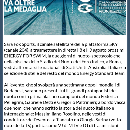
Master
Formazione
Sarà Fox Sports, il canale satellitare della piattaforma SKY
GUG
(canale 204), a trasmettere in diretta l'8 e il 9 agosto prossimi
ENERGY FOR SWIM, la due giorni di nuoto-spettacolo che
nella piscina dello Stadio del Nuoto del Foro Italico, a Roma,
Scuole Nuoto
vedrà affrontarsi le nazionali di Stati Uniti, Australia, Italia e la
selezione di stelle del resto del mondo Energy Standard Team.
Propaganda
All'evento, che si svolgerà una settimana dopo i mondiali di
Budapest, saranno presenti tutti i grandi protagonisti del
nuoto con in prima fila i neo campioni del mondo Federica
Centri Federali
Pellegrini, Gabriele Detti e Gregorio Paltrinieri; a bordo vasca
due nomi che hanno scritto la storia del nuoto italiano e
internazionale: Massimiliano Rosolino, nelle vesti di
Area Legislativa
conduttore dell'evento - affiancato da Giorgia Surina (volto
noto della TV, partita come VJ di MTV e DJ di trasmissioni