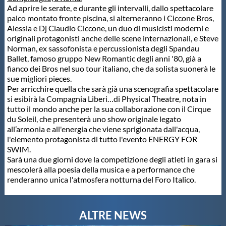
Galleria fotografica
Ad aprire le serate, e durante gli intervalli, dallo spettacolare
palco montato fronte piscina, si alterneranno i Ciccone Bros,
Alessia e Dj Claudio Ciccone, un duo di musicisti moderni e
Videogallery
originali protagonisti anche delle scene internazionali, e Steve
Norman, ex sassofonista e percussionista degli Spandau
Ballet, famoso gruppo New Romantic degli anni '80, già a
Intranet
fianco dei Bros nel suo tour italiano, che da solista suonerà le
sue migliori pieces.
Per arricchire quella che sarà già una scenografia spettacolare
Webmail
si esibirà la Compagnia Liberi…di Physical Theatre, nota in
tutto il mondo anche per la sua collaborazione con il Cirque
du Soleil, che presenterà uno show originale legato
Contatti
all’armonia e all'energia che viene sprigionata dall'acqua,
l'elemento protagonista di tutto l'evento ENERGY FOR
SWIM.
Mappa del sito
Sarà una due giorni dove la competizione degli atleti in gara si
mescolerà alla poesia della musica e a performance che
renderanno unica l'atmosfera notturna del Foro Italico.