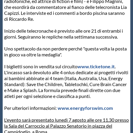
radiofoniche, ed attrice di fiction e film) - e Filippo Magnini,
Protezione Civile
che esordirà da commentatore al fianco delle telecronista Lia
Capizzi. Le interviste ed i commenti a bordo piscina saranno
di Riccardo Re.
Qualità
Inizio delle telecronache è previsto alle ore 21 di entrambi i
giorni. Seguiranno le repliche nella settimana successiva.
Sostenibilità
Uno spettacolo da non perdere perché "questa volta la posta
in gioco va oltre la medaglia".
Privacy
I biglietti sono in vendita sul circuito
www.ticketone.it
.
L'incasso sarà devoluto alle 4 onlus dedicate ai progetti rivolti
Cookie Policy
ai bambini abbinate ai 4 team (Italia, Australia, Usa, Energy
Standard): Save the Children, Tabletochki, Cure Brain Cancer
e Make a Splash. La formula prevede finali dirette con due
atleti per ogni selezione e classifica a punti.
Archivio News
Per ulteriori informazioni:
www.energyforswim.com
Flash News
L'evento sarà presentato lunedì 7 agosto alle ore 11.30 presso
la Sala del Carroccio al Palazzo Senatorio in piazza del
Campidoglio, a Roma.