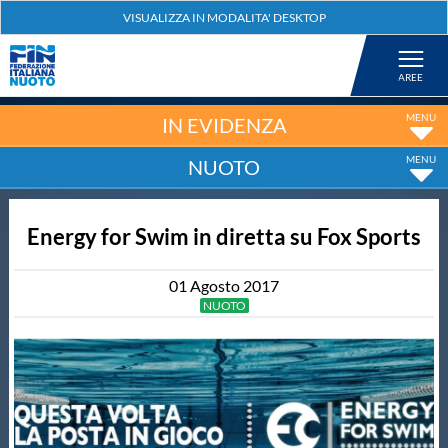
Federazione
Nuoto
IN EVIDENZA
NUOTO
Pallanuoto
Energy for Swim in diretta su Fox Sports
Tuffi
01
Agosto
2017
Artistico
NUOTO
Fondo
Salvamento