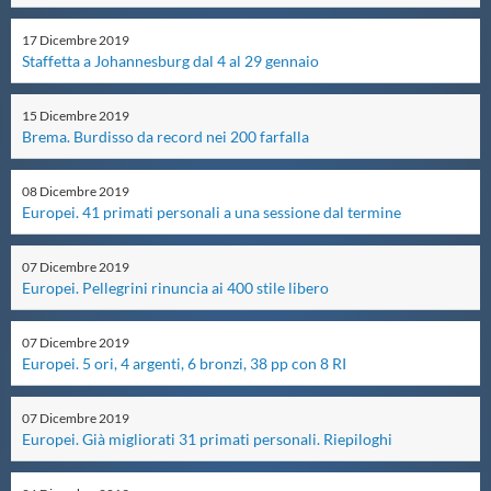
Master
17
Dicembre
2019
Staffetta a Johannesburg dal 4 al 29 gennaio
Formazione
15
Dicembre
2019
Brema. Burdisso da record nei 200 farfalla
GUG
08
Dicembre
2019
Europei. 41 primati personali a una sessione dal termine
Scuole Nuoto
07
Dicembre
2019
Europei. Pellegrini rinuncia ai 400 stile libero
Propaganda
07
Dicembre
2019
Europei. 5 ori, 4 argenti, 6 bronzi, 38 pp con 8 RI
Centri Federali
07
Dicembre
2019
Europei. Già migliorati 31 primati personali. Riepiloghi
Area Legislativa