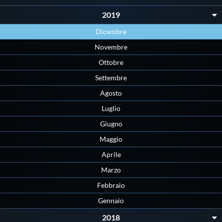
Galleria fotografica
2019
Videogallery
Dicembre
Novembre
Intranet
Ottobre
Settembre
Webmail
Agosto
Luglio
Contatti
Giugno
Maggio
Mappa del sito
Aprile
Marzo
Febbraio
Gennaio
2018